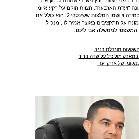
קרוב בפני הצוות הבין משרדי שמונה לבחון את
לצות ועדת ששינסקי 2, המכונה "ועדת הארבעה". הצוות הוקם על רקע איומי
כיל להפסיק את השקעותיה בישראל במידה וייושמו המלצות ששינסקי 2. הוא כולל את
נה על התקציבים באוצר אמיר לוי, מנכ"ל
ץ המשפטי לממשלה אבי ליכט.
השקעות מוגדלת בנגב
במאבק מול כיל על שדה בריר
במקומו של אריק יערי