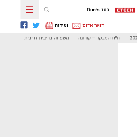
Dun's 100
דואר אדום
ועידות
דו"ח המבקר - קורונה
משפחה בריבית דריבית
תקשורת