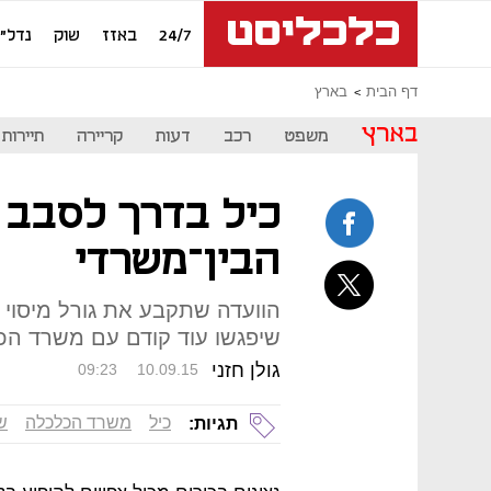
24/7
באזז
שוק
נדל"ן
דף הבית
בארץ
בארץ
משפט
רכב
דעות
קריירה
תיירות
כיל בדרך לסבב 
הבין־משרדי
הוועדה שתקבע את גורל מיסוי ה
שיפגשו עוד קודם עם משרד הכ
גולן חזני
09:23
10.09.15
כיל
משרד הכלכלה
שש
תגיות: