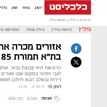
24/7
באזז
שוק
נדל"ן
דף הבית
נדל''ן
חדשות נדל''ן
נדל''ן
חדשות נדל''ן
נדל"ן עולמי
התחדשות עיר
אזורים מכרה את
בת"א תמורת 85 מיליון שקל
הרוכשת היא קבוצת גבאי, שת
דירות ובשלב הבא תיתכן תוספת 
דותן לוי
13:20
16.08.15
אזורים
כפר שלם
תגיות: