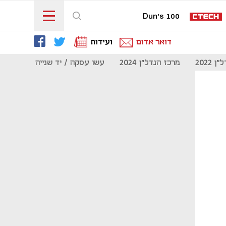
Dun's 100
דואר אדום
ועידות
 2022
מרכז הנדל"ן 2024
עשו עסקה / יד שנייה
מוסף נדל