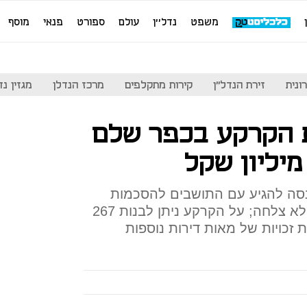
משפט
נדל''ן
עולם
ספורט
פנאי
מוסף
ונית
זירת הנדל"ן
קירות מתקלפים
מרכז הנדלן
מגזין נדל"ן
 הקרקע בכפר שלם
נסה להגיע עם התושבים להסכמות
לגבי הפינוי במקום שבו אזורים לא צלחה; על הקרקע ניתן לבנות 267
זכויות של מאות דירות נוספות