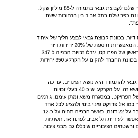
חברת אזורים מכרה את הקרקע בכפר שלם לקבוצת גבאי בתמורה ל-85 מיליון שקל.
 בשטח 22 דונם בשכונת כפר שלם בתל אביב בין הרחובות ששת
ת".
ייה לקרקע הן ל-268 יחידות דיור. בכוונת קבוצת גבאי לבצע הליך של איחוד
וחלוקה במסגרת תקנות שבס (תקנות המאפשרות תוספת של 20% יחידות דיור
בסמכות הרשות המקומית) ובשלב הראשון של הפרויקט, יגדלו זכויות הבנייה ל-347
יחידות דיור. בשלב השני של הפרויקט בכוונת החברה להקים על הקרקע 350 יחידות
באי להתמודד היא נושא הפינויים. עד כה
אזורים לא הצליחה להביא לפתרון בנושא זה. על הקרקע יש כ-40 בעלי זכויות
 הפרויקט, במסגרת משא ומתן עימם. גורמים
כמו אל פרויקט פינוי בינוי ולהציע לכל אחד
מהתושבים דירה בתמורה לפינוי. מדובר על 22 דונם, כאשר הבנייה תהיה על כ-12
תאפשר לעיריית תל אביב לפתח את תשתיות
ם והשטחים הציבוריים שיכללו גם מבני ציבור.