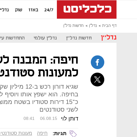
24/7
באזז
שוק
נדל"ן
דף הבית
נדל''ן
חדשות נדל''ן
נדל''ן
חדשות נדל''ן
נדל"ן עולמי
התחדשות עיר
חיפה: המבנה לש
למעונות סטודנט
שגיא דורון רכש
בחיפה. הוא ישפץ אותו ויוסיף ל
לשני סטודנטים
דותן לוי
08:41
06.08.15
חיפה
מעונות סטודנטי
תגיות: