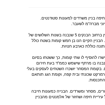
חיפה בניין משרדים למעונות סטודנטים.
יוני מברה"מ לשעבר.
דורון רכש בכ־12 מיליון שקל את הבניין ברחוב הבנקים 5 שנבנה בשנות השלושים של
 הבניין הקיים הנו בן חמש קומות בשטח כולל
שרו להוסיף לו שתי קומות, כך ששטחו בסיום
3,60 מ"ר, ובנוסף נבנה בו מרתף שישמש כממ"ד בעת חירום
ים. בקומת המסחר יושכרו השטחים לעסקים בעלי
פרמרקט שכונתי ובית קפה, וקומת הגג תותאם
התכנסות.
רים, מסחר ומשרדים. הבנייה כמעונות חייבה
ל עיריית חיפה ושחזור של אלמנטים מהבניין