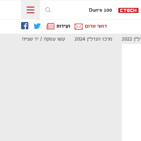
Dun's 100
דואר אדום
ועידות
 2022
מרכז הנדל"ן 2024
עשו עסקה / יד שנייה
מוסף נדל