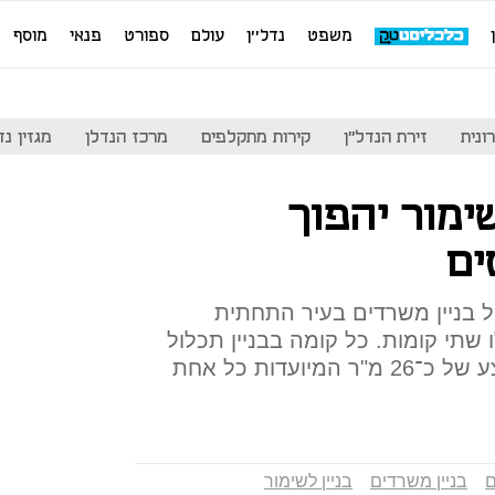
משפט
נדל''ן
עולם
ספורט
פנאי
מוסף
ונית
זירת הנדל"ן
קירות מתקלפים
מרכז הנדלן
מגזין נדל"ן
ימור יהפוך
ים
 ב-12 מיליון שקל בניין משרדים בעיר התחתית
ו שתי קומות. כל קומה בבניין תכלול
כ־15 דירות סטודיו בשטח ממוצע של כ־26 מ"ר המיועדות כל אחת
ם
בניין משרדים
בניין לשימור