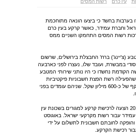
ות
עין כרם
רשות המסים
רו בערבות בחשד כי ביצעו הונאה מתוחכמת
ראל וחברת עמידר, כאשר קרקע בעין כרם
ערכות רשות המסים התחמקו השניים ממס
ע (צ'יינג') ברח' החבצלת בירושלים, שרשום
די במבשרת, ועובד שלו, נעצרו לפני כארבעה
הקודמת נחשדו כי היו נותני שירותי המטבע
שהפעילה רשת הפצת חשבוניות פיקטיביות
בתחום הבנייה, שהעלימה מסים בהיקף של כ-600 מיליון שקל. שניהם עומדים בפני
.
על פי החשד, השניים הגישו בשנת 2014 הצעה לרכישת קרקע למגורים בשכונת עין
 עמידר עבור רשות מקרקעי ישראל. באוגוסט
רז והופקה לחובתם חשבונית לתשלום על ידי