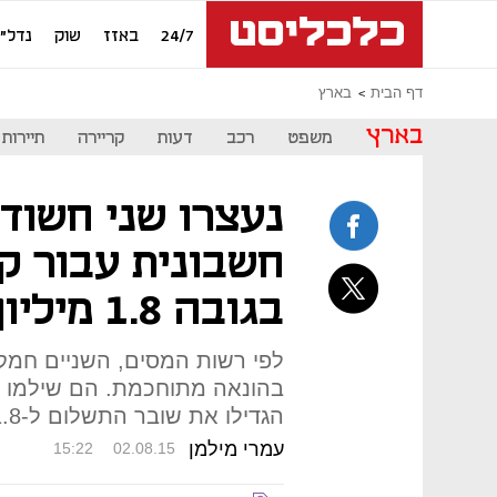
24/7
באזז
שוק
נדל"ן
דף הבית
בארץ
בארץ
משפט
רכב
דעות
קריירה
תיירות
נעצרו שני חשודי
חשבונית עבור ק
בגובה 1.8 מיליון ש'
הגדילו את שובר התשלום ל-1.8 מיליון שקל ודרשו החזר מע"מ
עמרי מילמן
15:22
02.08.15