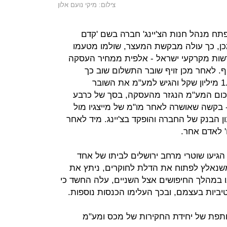
צילום: מיקי נועם אלון
תח מנהל חנות הצ'יינג' חברה בשם 'קדם
כן, כך עולה מבקשת המעצר, שולמו מטעמו
 1,800 שקל עבור רשות מקרקעי ישראל - אלפית ממחיר העסקה
. לאחר מכן זויף שובר התשלום שוב כך
שהגדיל החשוד את הסכום חזרה ל-1.8 מיליון שקל והגיש למע"מ את השובר
כום המע"מ הנגזר מהעסקה, בסך של כרבע
 בקשה שאושרה לאחר מו"מ של מייצגיו מול
הבנק של החברה והופקד בצ'יינג. מיד לאחר
' לאדם אחר.
גיעו שוטרי מרחב ירושלים לביתו של אחד
משנאלץ לפתוח את הדלת לחוקרים, ניתץ את
 במהלך החיפושים אצל השניים, עלה החשד כי
טיביות בעצמם, ובכך העלימו הכנסות נוספות.
פת של יחידת החקירות של מכס ומע"מ