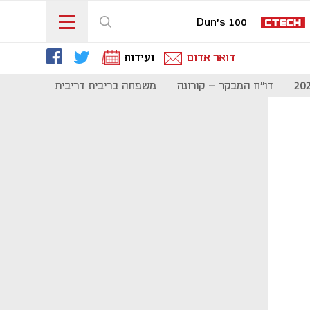
Dun's 100
דואר אדום
ועידות
דו"ח המבקר - קורונה
משפחה בריבית דריבית
תקשורת