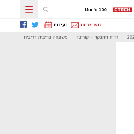
Dun's 100
דואר אדום
ועידות
דו"ח המבקר - קורונה
משפחה בריבית דריבית
תקשורת