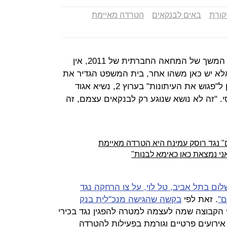
קורת
באים לבנקאים
הטרדה מאיימת
"הפעילות של 'באים לבנקאים' זה לא המשך של המחאה החברתית של 2011, אין
אלא יש כאן משהו אחר, בית המשפט הגדיר את
זה כהטרדה מאיימת", כך אמר בראיון ל"פגוש את העיתונות" בערוץ 2, נשיא אגוד
סי. "זה לא נושא שנוגע רק לבנקאים עצמם, זה
" נגד רוסק עמינח היא הטרדה מאיימת
ני נמצאת כאן כאימא לבנות"
ם בתל אביב, טל לוי, על צו הרחקה נגד
ם"
. זאת לפי
בקשה שהגישה מנכ"לית בנק
 הקבוצה שמה לעצמה למטרה להפגין נגד בכירי
ירועים פרטיים וגורמת בפעילות להטרדה