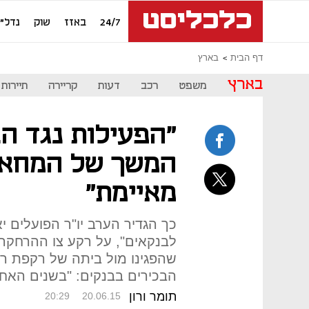
24/7
באזז
שוק
נדל"ן
דף הבית
בארץ
בארץ
משפט
רכב
דעות
קריירה
תיירות
"הפעילות נגד ה
המשך של המחאה
מאיימת"
כך הגדיר הערב יו"ר הפועלים י
לבנקאים", על רקע צו ההרחקה
שהפגינו מול ביתה של רקפת רו
הבכירים בבנקים: "בשנים האחר
תומר ורון
20:29
20.06.15