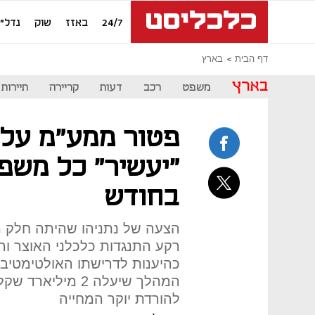
24/7
באזז
שוק
נדל"ן
דף הבית
בארץ
בארץ
משפט
רכב
דעות
קריירה
תיירות
פטור ממע"מ על מ
בחודש
הצעה של נתניהו שהיתה חלק מ
רקע התנגדות כלכלני האוצר ו
כהיענות לדרישתו האולטימטיב
המהלך שיעלה 2 מי
להורדת יוקר המחייה