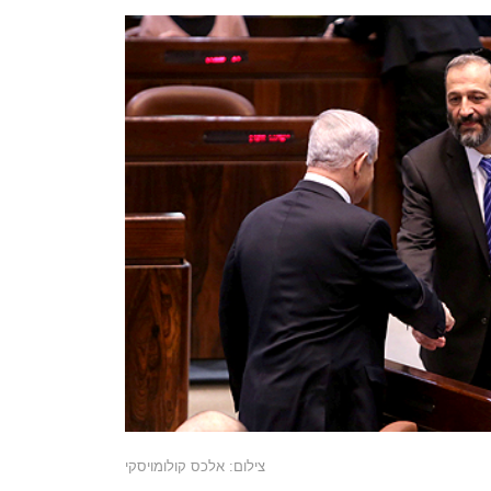
צילום: אלכס קולומויסקי