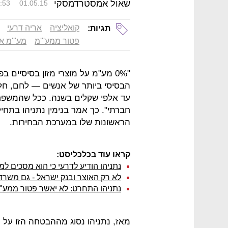
שאול אמסטרדמסקי
:53
01.05.15
קואליציה
אריה דרעי
תגיות:
פטור ממע'''מ
מע'''מ 
"0% מע"מ על מוצרי מזון בסיסיים ב
הבסיסי ביותר של אנשים — לחם, חלב
עד אלפי שקלים בשנה. ככל שהמשפחה
הראשונות שלו במערכת הבחירות.
קראו עוד בכלכליסט:
נתניהו הודיע לדרעי כי הוא מסכים למ
לא רק האוצר ובנק ישראל - גם משרד הכלכלה נגד מע"
נתניהו התחרט: לא יאשר פטור ממע"מ
מאז, נתניהו נסוג מההבטחה הזו על