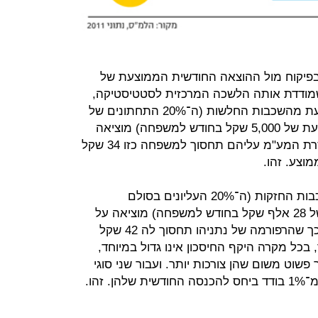
פיקוח מול ההוצאה החודשית הממוצעת של
שמודדת אותה הלשכה המרכזית לסטטיסטיקה,
עולה התמונה הבאה: משפחה ממוצעת מהשכבות החלשות (ה־20% התחתונים של
סולם ההכנסה, עם הכנסה נטו ממוצעת של 5,000 שקל בחודש למשפחה) מוציאה
על מוצרי היסוד 225 שקל בחודש. הסרת המע"מ עליהם תחסוך למשפחה כזו 34 שקל
לעומת זאת, משפחה ממוצעת מהשכבות החזקות (ה־20% העליונים בסולם
ההכנסות, עם הכנסה נטו ממוצעת של 28 אלף שקל בחודש למשפחה) מוציאה על
המוצרים האלה כ־280 שקל בחודש, כך שהרפורמה של נתניהו תחסוך לה 42 שקל
ה. כלומר, בכל מקרה היקף החיסכון אינו גדול במיוחד,
פשוט משום שהן צורכות יותר. ועבור שני סוגי
זהו.