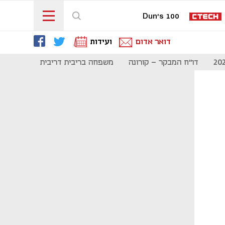
Dun's 100
דואר אדום
ועידות
דו"ח המבקר - קורונה
משפחה בריבית דריבית
תקשורת