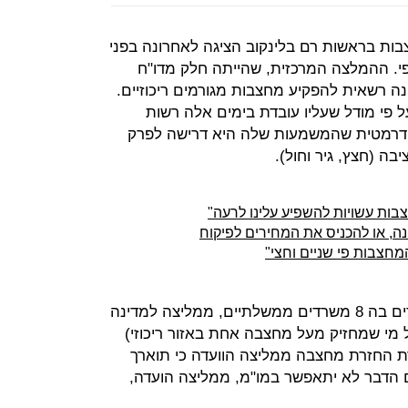
בות בראשות רם בלינקוב הציגה לאחרונה בפני
ופי. ההמלצה המרכזית, שהייתה חלק מדו"ח
נה רשאית להפקיע מחצבות מגורמים ריכוזיים.
ל פי מודל שעליו עובדת בימים אלה רשות
דרמטית שהמשמעות שלה היא דרישה לפרק
בה (חצץ, גיר וחול).
בות עשויות להשפיע עלינו לרעה"
ה, או להכניס את המחירים לפיקוח
מחצבות פי שניים וחצי"
הועדה שהוקמה בדצמבר 2013 וחברים בה 8 משרדים ממשלתיים, ממליצה למדינה
ל מי שמחזיק מעל מחצבה אחת באזור ריכוזי)
 החזרת מחצבה ממליצה הוועדה כי תוארך
דבר לא יתאפשר במו"מ, ממליצה הועדה,