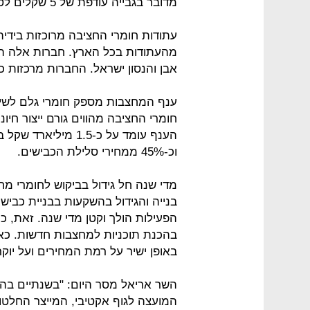
מדובר בגבייה עודפת של 5 שקלים לטון.
מהעתודות בכל הארץ. חברות אלה הן 
אבן והנסון ישראל. החברות מרכזות כיום כ-80% מהתפוקה בתחומי מדי
ענף המחצבות מספק חומרי גלם לשימו
חומרי החציבה מהווים גורם ייצור חיונ
וכ-45% ממחירי סלילת הכבישים.
מדי שנה חל גידול בביקוש לחומרי מח
בנייה והגידול בהשקעות בבניית כביש
הפעילות הולך וקטן מדי שנה. זאת, 
בהכנת תוכניות למחצבות חדשות. כ
באופן ישיר על רמת המחירים ועל יו
השר אריאל מסר היום: "בשנתיים בהן
המועצה לגוף אקטיבי, המייצר החלטות