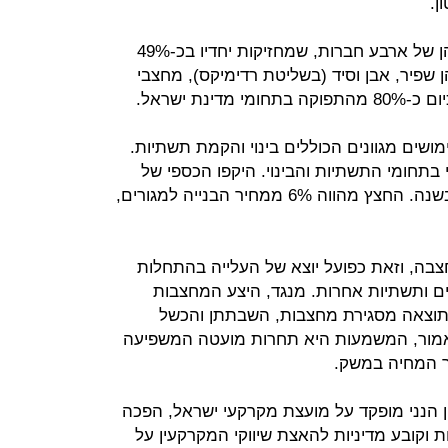
עתודות חומרי החציבה מרוכזות בידיהן של ארבע חברות, שמחזיקות יחדיו בכ-49%
שפיר, אבן וסיד (בשליטת רדימיקס), מחצבי
נת ישראל.
שים מגוונים הכוללים בינוי והקמת תשתיות.
י בתחומי התשתיות והבינוי. היקפו הכספי של
הענף עומד על כ-1.5 מיליארד שקל בשנה. החצץ מהווה 6% ממחיר הבנייה למגורים,
צבה, וזאת כפועל יוצא של העלייה בהתחלות
ים ותשתיות אחרות. מנגד, היצע המחצבות
כתוצאה מסגירת מחצבות, השבתתן והכשל
אמור, המשמעות היא תחרות מועטה המשפיעה
קר המחיה במשק.
 הנני מופקד על מועצת מקרקעי ישראל, הפכה
 וקובע מדיניות להאצת שיווקי המקרקעין על