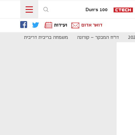
Dun's 100
דואר אדום
ועידות
דו"ח המבקר - קורונה
משפחה בריבית דריבית
תקשורת