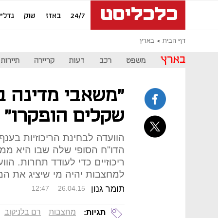
24/7
באזז
שוק
נדל"ן
דף הבית
בארץ
בארץ
משפט
רכב
דעות
קריירה
תיירות
"משאבי מדינה ב
שקלים הופקרו"
הוועדה לבחינת הריכוזיות בענ
הדו"ח הסופי שלה שבו היא ממ
ריכוזיים כדי לעודד תחרות. הו
למחצבות יהיה מי שיציג את המ
תומר גנון
12:47
26.04.15
מחצבות
רם בלניקוב
תגיות: