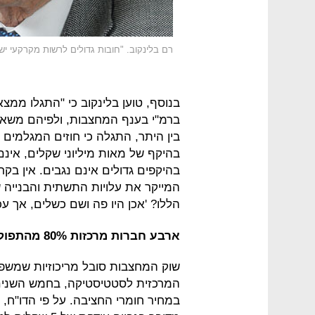
רם בלינקוב. "חובות גדולים לרשות מקרקעי יש
בנוסף, טוען בלינקוב כי "התגלו ממצא
ברמ"י בענף המחצבות, ולפיהם משאבי
בין היתר, התגלה כי חוזים המגלמים
בהיקף של מאות מיליוני שקלים, אינ
בהיקפים גדולים אינם נגבים. אין בק
המייקר את עלויות התשתית והבנייה 
הללו? 'אכן היו פה ושם כשלים, אך עכ
ארבע חברות מרכזות 80% מהתפוקה
שוק המחצבות סובל מריכוזיות שמשפי
במחיר חומרי החציבה. על פי הדו"ח,