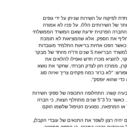
דת לפיקוח על השירות שניתן על ידי גופים
ותר של השירותים הללו. על פניו לא אמורה
 שהחברה הפרטית יודעת שאם המשרד הממשלתי
להחליף את הספק. אלא שהמציאות לא תומכת
הנחה הזו. כך לדוגמה קרה ב־2007 כאשר הפכו אחיות בריאות התלמיד מעובדות
מדינה לעובדות של קבלן פרטי; לקח למשרד הבריאות 5 שנים ודו''ח מיוחד של מבקר
וי, להוציא מכרז חדש ואפילו להלאים את
לקרן, ממרכז חזן לצדק חברתי, שחקר את נושא
רש: ''לא ברור כמה פקחים צריך ואיזה סוג
כדי שהוא יופסק''.
בעיה קשה: התחלופה התכופה של ספקי השירות
פירושה גם החלפה של צוות העובדים. כאשר כל 3־5 שנים מתחלף הצוות, כי חברה
או המרפאה, נפגעים הטיפול שלשמו הוקם
 יהיה רצון לשפר את התנאים של עובדי הקבלן,