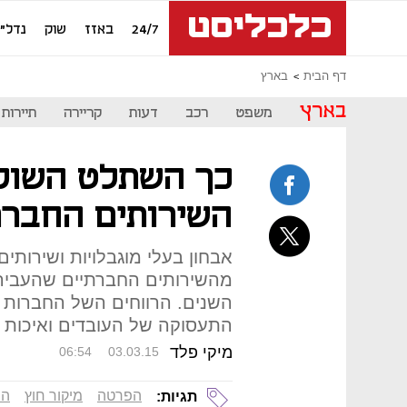
24/7
באזז
שוק
נדל"ן
דף הבית
בארץ
בארץ
משפט
רכב
דעות
קריירה
תיירות
כך השתלט השוק
השירותים החברת
אבחון בעלי מוגבלויות ושירותי
מהשירותים החברתיים שהעבירה
השנים. הרווחים השל החברות ע
התעסוקה של העובדים ואיכות 
מיקי פלד
06:54
03.03.15
הפרטה
מיקור חוץ
הב
תגיות: