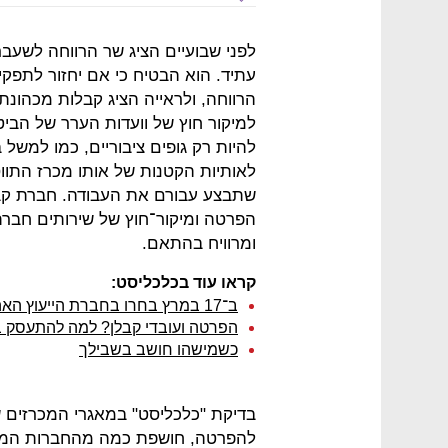
לפני שבועיים הציג שר הרווחה לשעבר
עתיד. הוא הבטיח כי אם יחזור לתפקי
הרווחה, ולראייה הציג קבלות מכהונ
למיקור חוץ של וועדות הערר של הבי
להיות רק גופים ציבוריים, כמו למשל 
לאותיות הקטנות של אותו מכרז התו
שתבצע עבורם את העבודה. חברת קבל
הפרטה ומיקור־חוץ של שירותים חברת
ומרוויח בהתאם.
קראו עוד בכלכליסט:
ב־17 במרץ בחרו בחברת הייעוץ האהובה עליכם
הפרטה ועובדי קבלן? למה להתעסק בנ
כשמישהו חושב בשבילך
בדיקת "כלכליסט" במאגרי המכרזים 
להפרטה, חושפת כמה מהחברות המרו