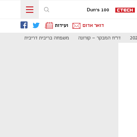
Dun's 100
דואר אדום
ועידות
דו"ח המבקר - קורונה
משפחה בריבית דריבית
תקשורת