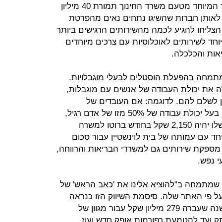
את שירותי הרפואה לתלמידים בחינוך המיוחד מטעם משרד החינוך תמורת 40 מיליון
לאותן חברות שהשיגו נתחים נאים מהפרטת
צליחו להגיע לכמה מהשירותים הרגישים ביותר
חד לשירותים לאוכלוסיות עם צרכים מיוחדים
אות והכלכלה.
מתמחה בהפעלת הוסטלים לבעלי מוגבלויות.
ה את יכולת העבודה של אנשים עם מוגבלות,
 לשלם להם. לדוגמה: אם העובדים של
פרוייקטים שיקומיים יקבעו שאדם הוא בעל יכולת עבודה של 50% מזו של אדם רגיל,
כשהוא ימצא עבודה, שכר המינימום שלו יהיה 2,150 שקל בחודש ברוטו למשרה
 עם עמותה של בית לוינשטיין עבור סכום
קל. החברה מספקת שירותים גם למשרדי הבריאות והרווחה,
 נפש.
שמתמחה ב"להוציא אלינו את 'כאב הראש' של
 על פי האתר שלה. סיסמת השיווק הזו כנראה
דיברה אל משרד החינוך, שנתן לה בשנה שעברה 279 מיליון שקל עבור מגוון של
תק ועד להטמעת רפורמות אופק חדש ועוז