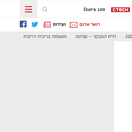
Dun's 100
דואר אדום
ועידות
דו"ח המבקר - קורונה
משפחה בריבית דריבית
תקשורת