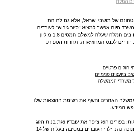
ים המלח
טחונם של תושבי ישראל, אלא גם לרווחת
שרד היום אפשר למצוא "סיור גיבוש" לעובדים
ובני משפחותיהם למלון רויאל רימונים בים המלח שעלה למשלם המסים 1.8 מיליון
הזמנת חדרים לכנס המחוזיאדה, תחרות הספורט
 חולים פרטיים
ם ביועצים פנימיים
ל משרדי הממשלה
משלה האחרים וחשף את רשימת ההוצאות שלו
פש המידע.
ת: בפורים הוא צ'יפר את עובדיו ואת בנות הזוג
במסיבה בעלות של 49 אלף שקל; בחנוכה נהנו ילדי העובדים במסיבה בעלות של 14