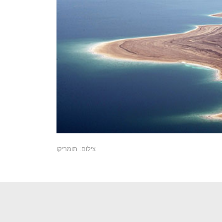
צילום: תומריקו