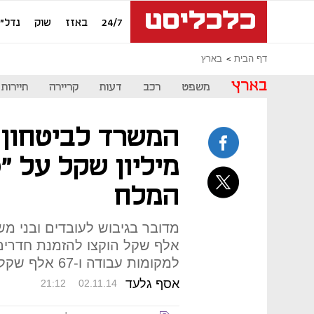
24/7
באזז
שוק
נדל"ן
דף הבית
בארץ
בארץ
משפט
רכב
דעות
קריירה
תיירות
מיליון שקל על "ס
המלח
אלף שקל הוקצו להזמנת חדרים
למקומות עבודה ו-67 אלף שקל על יום המשפחה במימדיון
אסף גלעד
21:12
02.11.14