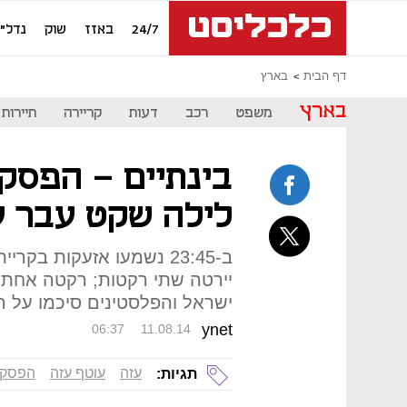
24/7
באזז
שוק
נדל"ן
דף הבית
בארץ
בארץ
משפט
רכב
דעות
קריירה
תיירות
בינתיים - הפסק
לילה שקט עבר על
ב-23:45 נשמעו אזעקות בקר
יירטה שתי רקטות; רקטה אחת 
ישראל והפלסטינים סיכמו על הפסקת
ynet
06:37
11.08.14
עזה
עוטף עזה
הפסקת
תגיות: