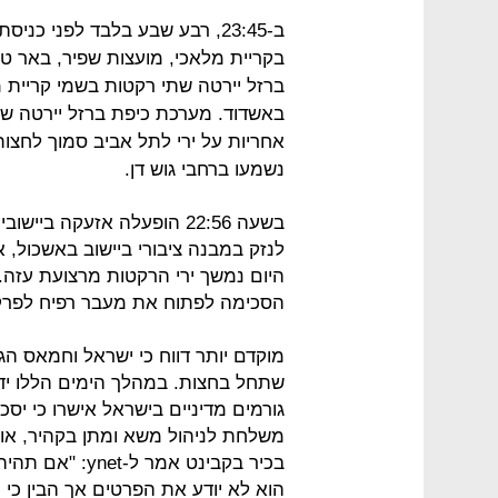
ב-23:45, רבע שבע בלבד לפני 
בקריית מלאכי, מועצות שפיר, באר ט
באשדוד. מערכת כיפת ברזל יירטה שת
אחריות על ירי לתל אביב סמוך לחצו
נשמעו ברחבי גוש דן.
בשעה 22:56 הופעלה אזעקה 
לנזק במבנה ציבורי ביישוב באשכול, א
היום נמשך ירי הרקטות מרצועת עזה. 
הסכימה לפתוח את מעבר רפיח לפרק ז
שתחל בחצות. במהלך הימים הללו ידונ
גורמים מדיניים בישראל אישרו כי יס
משלחת לניהול משא ומתן בקהיר, או
בכיר בקבינט אמ
הוא לא יודע את הפרטים אך הבין כי