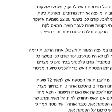
כניסתה של הפסקת האש לתוקף, נשמעו אזעקות
וביה ומועצה אזורית מרחבים. מערכת כיפת
ברזל יירטה שתי רקטות בשמי קריית מלאכי. קודם לכן בשעה 22:00 נשמעה אזעקה
י רקטות שנורו לעבר העיר. חמאס לקח
ת. הרקטה נפלה בשטח פתוח והדי הפיצוץ
ביישובים במועצה האזורית אשכול. אחת הרקטות גרמה
ולם לא היו נפגעים. עוד קודם לכן במשך כל
במקביל, גורם פלסטיני בכיר טען כי מצרים
מן הפסקת האש כדי להכניס סיוע הומניטרי.
מוקדם יותר דווח כי ישראל וחמאס הגיעו להבנות על הפסקת אש למשך 72 שעות
ו הצדדים בהסכם ארוך טווח בתיווך מצרי.
כימו להפסקת אש ואם זו תישמר - תצא מחר
לם אם האש תחודש לא ינוהל משא ומתן. שר
ר ל-ynet: "אם תהיה הפסקת אש, נכבד אותה". שר נוסף אמר כי
 יש סיכום על הפסקת אש.