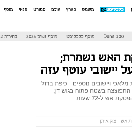
משפט
בארץ
עולם
ספורט
פנאי
מוסף
Duns 100
מוסף כלכליסט
מוסף נשים 2025
בחירות 2022
ת האש נשמרת;
 יישובי עוטף עזה
יית מלאכי ויישובים נוספים - כיפת ברזל
התפוצצה בשטח פתוח בגוש דן;
 אש ל-72 שעות
 אש
צוק איתן