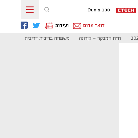
Dun's 100
דואר אדום
ועידות
דו"ח המבקר - קורונה
משפחה בריבית דריבית
תקשורת