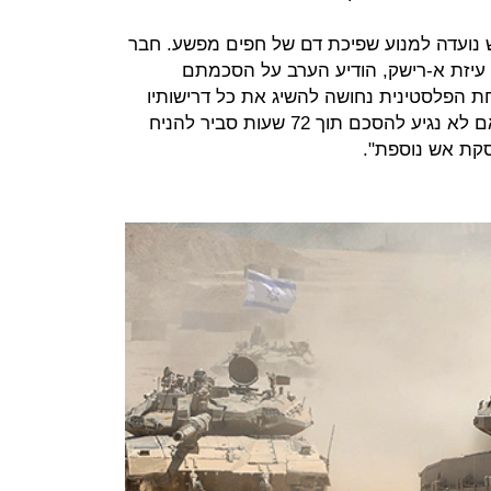
ש נועדה למנוע שפיכת דם של חפים מפשע. חבר
זת א-רישק, הודיע הערב על הסכמתם
 הפלסטינית נחושה להשיג את כל דרישותיו
של העם הפלסטיני". הוא הוסיף כי "אם לא נגיע להסכם תוך 72 שעות סביר להניח
קת אש נוספת".