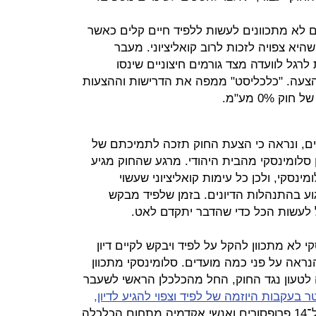
 לא מתכוונים לעשות ללפיד חיים קלים כאשר
יא צפויה לזכות לרוב קואליציוני. מעבר
לרגל לוועדה מצד גורמים חיצוניים שינסו
עה. "כלכליסט" ממפה את הדרישות וההצעות
0% מע"מ.
פים, ונראה כי הצעת החוק תזכה לתמיכתם של
ן סלומינסקי מהבית היהודי. מרגע שהחוק מגיע
מינסקי, ולכן כל עימות קואליציוני שעשוי
ע בהתנהלות הדיונים. בזמן שלפיד מבקש
 לעשות הכל כדי שהדבר יתקדם לאט.
קי לא מתכוון להקל על לפיד ויבקש לקיים דיון
אה על פני כמה מועדים. סלומינסקי מתכוון
לטעון נגד החוק, החל מהכלכלן הראשי לשעבר
עקבות היוזמה של לפיד וצפוי להגיע לדיון,
דרך נציגי פורום קבוצות הרכישה ועד ל־14 פרופסורים ואנשי אקדמיה מתחום הכלכלה