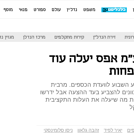
משפט
נדל''ן
עולם
ספורט
פנאי
מוסף
ונית
זירת הנדל"ן
קירות מתקלפים
מרכז הנדלן
מגזין נדל"ן
מ אפס יעלה עוד
פחות
 השבוע לוועדת הכספים. מרבית
ונים להצביע בעד ההצעה אבל ידרשו
ות מה שיעלה את העלות התקציבית
ים
יאיר לפיד
זהבה גלאון
ניסן סלומינסקי