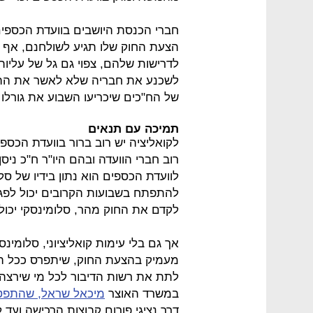
חברי הכנסת היושבים בוועדת הכספים
הצעת החוק שלו תגיע לשולחנם, אף שה
לדרישות שלהם, צפוי גם גל של עליות 
לשכנע את חבריה שלא לאשר את ההצ
של הח"כים שיכריעו השבוע את גורלו של חוק 
תמיכה עם תנאים
לקואליציה יש רוב ברור בוועדת הכס
רוב חברי הוועדה ובהם היו"ר ח"כ ניס
לוועדת הכספים הוא נתון בידיו של סלו
להתפתח בשבועות הקרובים יכול לפגו
לקדם את החוק מהר, סלומינסקי יכול
אך גם בלי עימות קואליציוני, סלומינס
מעמיק בהצעת החוק, שיתפרס ככל הנר
לתת את רשות הדיבור לכל מי שירצה 
במשרד האוצר
מיכאל שראל, שהתפטר ב