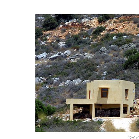
ת"א?"