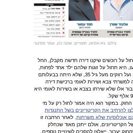
צילום: גיא אסיאג, תומריקו, שוקה כהן, עומר מסינגר
ק, הטבת 0% מע"מ תחול על רוכשים שיקנו דירה חדשה מקבלן, החל
ים שנקבעו, היא תחול על זוגות שלהם ילד אחד לפחות,
ובהם זוגות חד־מיניים וידועים בציבור, ועל רווקים מעל גיל 35, שלא היתה בבעלותם
יה תקפה למשרתי צבא ושירות לאומי ברכישת דירה
 שקל, ואילו עבור אלו שלא שירתו בצבא או בשירות לאומי היא
החוק. במקור הוא היה אמור לחול רק על מי
ו להרחיב את הקריטריונים בשל התנגדות
ם אוכלוסיות שלא משרתות
. לאחר הרחבה זו
ל הקריטריונים, אולם ייתכן מאוד שכחלק
וק יעבור, ייאלצו להסכים לשינויים נוספים.