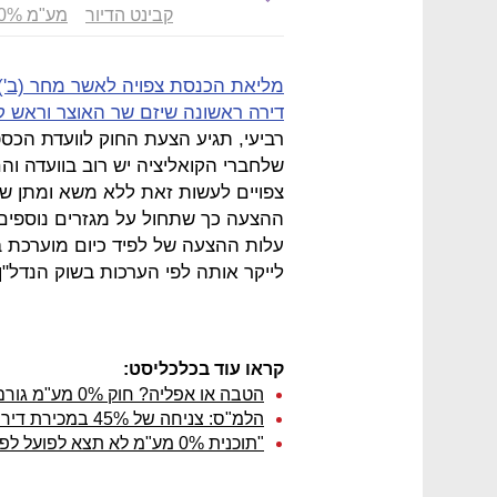
קבינט הדיור
מע"מ 0%
דירה ראשונה שיזם שר האוצר וראש קבי
רביעי, תגיע הצעת החוק לוועדת הכס
שלחברי הקואליציה יש רוב בוועדה ו
צפויים לעשות זאת ללא משא ומתן שב
ההצעה כך שתחול על מגזרים נוספים 
לייקר אותה לפי הערכות בשוק הנדל"ן בלפחות 1–1.5 מיליאר
קראו עוד בכלכליסט:
הטבה או אפליה? חוק 0% מע"מ גורם לכם להפסד של 240 אלף שקל
הלמ"ס: צניחה של 45% במכירת דירות חדשות בחודש מאי לעומת אשתקד
"תוכנית 0% מע"מ לא תצא לפועל לפני 2015. מחירי הדירות יעלו"