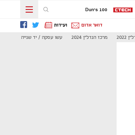
Dun's 100
דואר אדום
ועידות
 2022
מרכז הנדל"ן 2024
עשו עסקה / יד שנייה
מוסף נדל