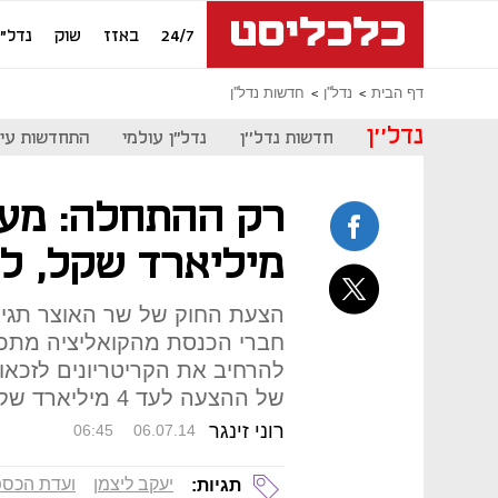
24/7
באזז
שוק
נדל"ן
דף הבית
נדל''ן
חדשות נדל''ן
נדל''ן
חדשות נדל''ן
נדל"ן עולמי
התחדשות עיר
רק ההתחלה: מע"
מיליארד שקל, ל
הצעת החוק של שר האוצר תגיע
חברי הכנסת מהקואליציה מתכו
להרחיב את הקריטריונים לזכא
של ההצעה לעד 4 מיליארד שקל
רוני זינגר
06:45
06.07.14
יעקב ליצמן
ועדת הכספ
תגיות: