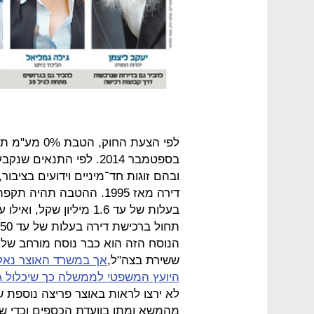
לפי הצעת החו
בספטמבר 2014. לפי התנא
דירה מאז 1995. ההטבה תה
בעלות של עד 1.6 מיליון
תחול ברכישת דירה בעלות של עד 950 אלף שקל.
הנוסח הזה הוא כבר נוסח מורחב של 
ששירת בצה"ל,
אך במשרד האוצר נאלצ
היועץ המשפטי לממשלה כך שיכלול ג
לא ירצו לראות באוצר פריצה נוספת ש
מהמשא ומתן בוועדת הכספים וכדי שהח