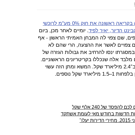
מליאת הכנסת צפויה לאשר מחר (ב') בקריאה ראשונה את חוק 0% מע"מ לרוכשי
נט הדיור, יאיר לפיד
. יומיים לאחר מכן, ביום
פים, שם צפוי לה המבחן האמיתי הראשון - אף
הם צפויים לאשר את ההצעה, הרי שהם לא
מסגרתו ינסו להרחיב את גבולות הגזרה של
מלבד אלה שנכללו בקריטריונים הראשוניים.
עלות ההצעה של לפיד כיום מוערכת ב־2.4 מיליארד שקל. המשא ומתן הזה עשוי
ד שקל נוספים.