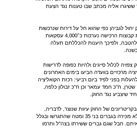
ר ששיגרו אליה מכתב שבו טענות נגד הצעת
יחול לגביהן כפי שהוא חל על דירות שנרכשות
מקבלן. על פי הערכות גסות, במסגרת קבוצות הרכישה נערכות כ־4,000 עסקאות
להטבה, ולפיכך היענות להכללתם תעלה
צפויה לכלול סייגים ולהיות כפופה לדרישות
ה מרכזיים בוועדה הביעו בימים האחרונים
עלות בפני לפיד ביום רביעי: רכזת הקואליציה
שטרן, ח"כ חמד עמאר וכן ח"כ זבולון כלפה,
חיד שיצביע נגד החוק.
ריטריונים של החוק עיוות שנוצר, לדבריה,
בנוגע לגברים גרושים: "הצעת החוק לא מכירה בגברים בני 35 ומטה שהתגרשו ובגלל
יתם. חבל שגם גברים ששירתו בצה"ל ותרמו