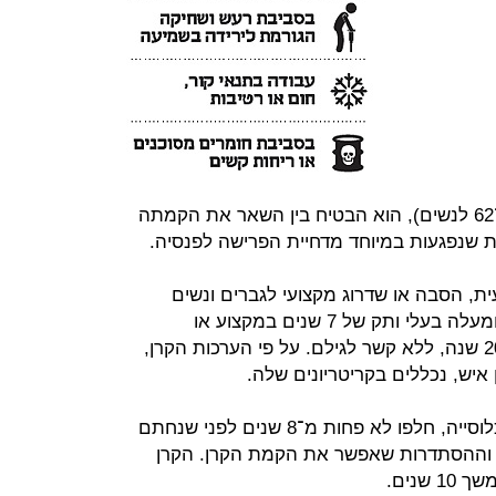
הפרישה בשנתיים (לגיל 67 לגברים ו־62 לנשים), הוא הבטיח בין השאר את הקמתה
ות שנפגעות במיוחד מדחיית הפרישה לפנסיה.
, הסבה או שדרוג מקצועי לגברים ונשים
המועסקים במקצוע שוחק בגילאי 50 ומעלה בעלי ותק של 7 שנים במקצוע או
לעובדים במקצוע שוחק עם ותק של 20 שנה, ללא קשר לגילם. על פי הערכות הקרן,
איש, נכללים בקריטריונים שלה.
למרות הנחיצות לפצות את אותה אוכלוסייה, חלפו לא פחות מ־8 שנים לפני שנחתם
ם וההסתדרות שאפשר את הקמת הקרן. הקרן