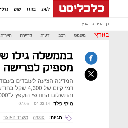
24/7
באזז
שוק
נדל"ן
דף הבית
בארץ
בארץ
משפט
רכב
דעות
קריירה
תיירות
בממשלה גילו שש
מספיק לפרישה 
המדינה הציעה לעובדים בעבוד
דמי קיום של 300
והתשלום החודשי הוקפץ ל־5,000 שקל
מיקי פלד
07:05
04.03.14
פנסיה
משרד האוצר
תגיות: