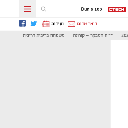
Dun's 100
דואר אדום
ועידות
דו"ח המבקר - קורונה
משפחה בריבית דריבית
תקשורת