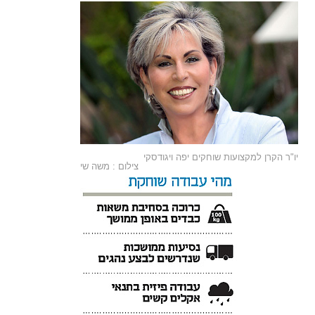
יו"ר הקרן למקצועות שוחקים יפה ויגודסקי
צילום : משה שי