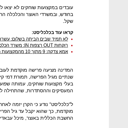
שקל.
קראו עוד בכלכליסט:
לא תמיד שבים הביתה בשלום: עשרת
רוקחות OUT רצפות IN: משרד הכלכלה מציג את המקצועות שהכי כדאי ללמוד
אמא צדקה: 9 מתוך 10 מהמקצועות הרווחיים ביותר השנה - בתחום הרפואה
המדינה מציעה פרישה מוקדמת לעובד
שנתיים מגיל הפרישה, תמורת דמי קי
בעלי מקצועות שוחקים, עמותה שפוע
המעסיקים וההסתדרות, שהתחילה לפע
ל"כלכליסט" נודע כי הקרן יזמה לאחרו
החשבת הכללית באוצר, מיכל עבאדי־ב