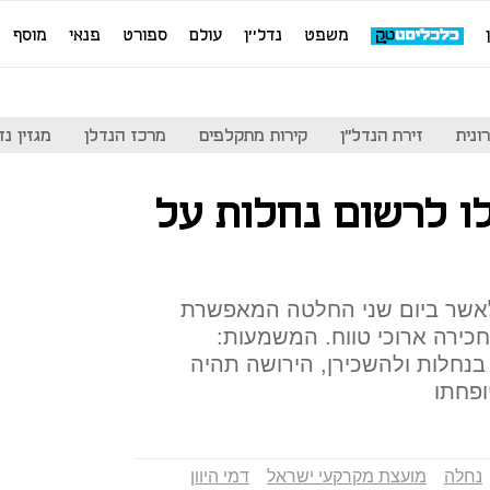
משפט
נדל''ן
עולם
ספורט
פנאי
מוסף
ונית
זירת הנדל"ן
קירות מתקלפים
מרכז הנדלן
מגזין נדל"ן
ו לרשום נחלות על
לאשר ביום שני החלטה המאפשרת
חכירה ארוכי טווח. המשמעות:
 בנחלות ולהשכירן, הירושה תהיה
ופחתו
נחלה
מועצת מקרקעי ישראל
דמי היוון