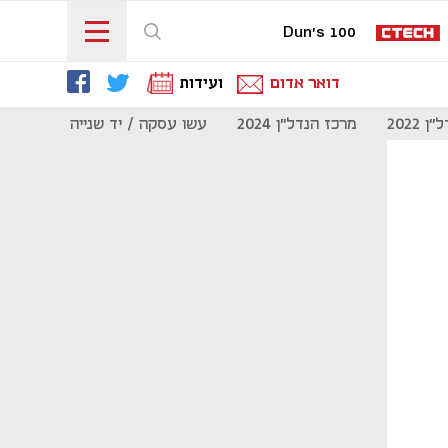
Dun's 100
דואר אדום
ועידות
 2022
מרכז הנדל"ן 2024
עשו עסקה / יד שנייה
מוסף נדל