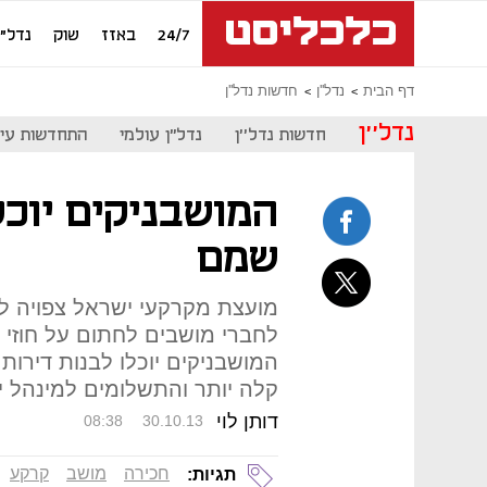
24/7
באזז
שוק
נדל"ן
דף הבית
נדל''ן
חדשות נדל''ן
נדל''ן
חדשות נדל''ן
נדל"ן עולמי
התחדשות עיר
המושבניקים יוכל
שמם
מועצת מקרקעי ישראל צפויה 
לחברי מושבים לחתום על חוזי 
המושבניקים יוכלו לבנות דירות
קלה יותר והתשלומים למינהל י
דותן לוי
08:38
30.10.13
חכירה
מושב
קרקע
תגיות: