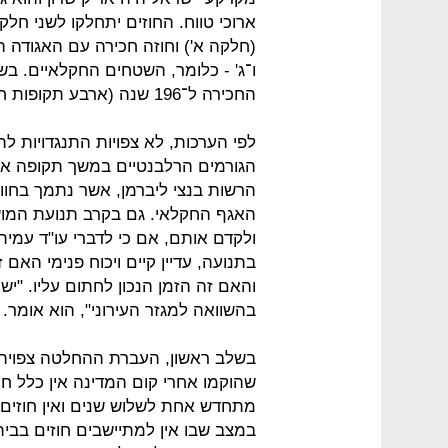
ארוכי טווח. החוזים יתחלקו לשני חל
(חלקה א') וחוזה חכירה עם האגודה 
ו־ג' - כלומר, השטחים החקלאיים. 
החכירה ל־196 שנה (ארבע תקופות חכירה של 49 שנה).
לפי הערכות, לא צפויות התנגדויות לת
הגורמים הרלבנטיים במשך תקופה אר
הרשות בנצי ליברמן, אשר נתמך בח
האגף החקלאי. גם בקרב תנועת המו
ולקדם אותם, אם כי לדברי עו"ד עמית
בתנועה, עדיין קיים ויכוח פנימי האם
והאם זה הזמן הנכון לחתום עליו. "יש
בהשוואה למגזר העירוני", הוא אומר.
בשלב ראשון, העברת ההחלטה צפויה 
שהוקמו אחרי קום המדינה אין כלל חוז
מתחדש אחת לשלוש שנים ואין חוזים י
במצב שבו אין למתיישבים חוזים בבית.