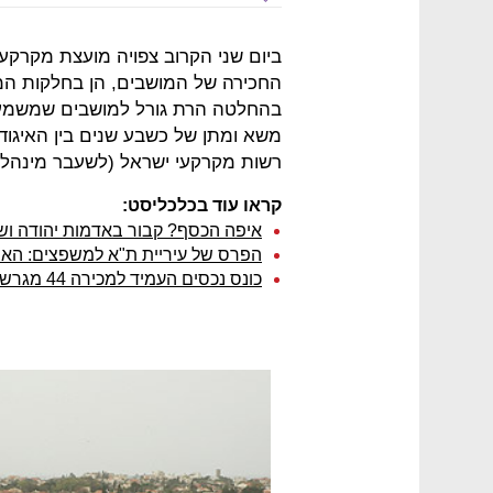
ביום שני הקרוב צפויה מועצת מקרקע
החכירה של המושבים, הן בחלקות המג
בהחלטה הרת גורל למושבים שמשמעותה
משא ומתן של כשבע שנים בין האיגוד
רשות מקרקעי ישראל (לשעבר מינהל 
קראו עוד בכלכליסט:
איפה הכסף? קבור באדמות יהודה ושו
הפרס של עיריית ת"א למשפצים: הארכת
כונס נכסים העמיד למכירה 44 מגרשים למגורים בישוב שריגים לאון