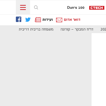
Dun's 100
דואר אדום
ועידות
דו"ח המבקר - קורונה
משפחה בריבית דריבית
תקשורת