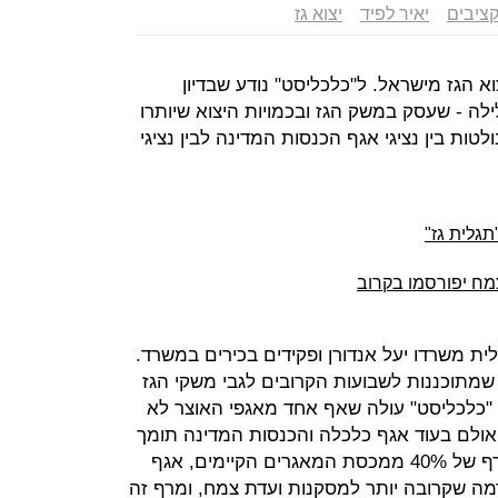
ציבים
יאיר לפיד
יצוא גז
 הגז מישראל. ל"כלכליסט" נודע שבדיון
לה - שעסק במשק הגז ובכמויות היצוא שיותרו
טות בין נציגי אגף הכנסות המדינה לבין נציגי
תגלית גז"
צמח יפורסמו בקרוב
"לית משרדו יעל אנדורן ופקידים בכירים במשרד.
שמתוכננות לשבועות הקרובים לגבי משקי הגז
 "כלכליסט" עולה שאף אחד מאגפי האוצר לא
 אולם בעוד אגף כלכלה והכנסות המדינה תומך
באופן מפתיע בצמצום היקף היצוא לרף של 40% ממכסת המאגרים הקיימים, אגף
ה שקרובה יותר למסקנות ועדת צמח, ומרף זה