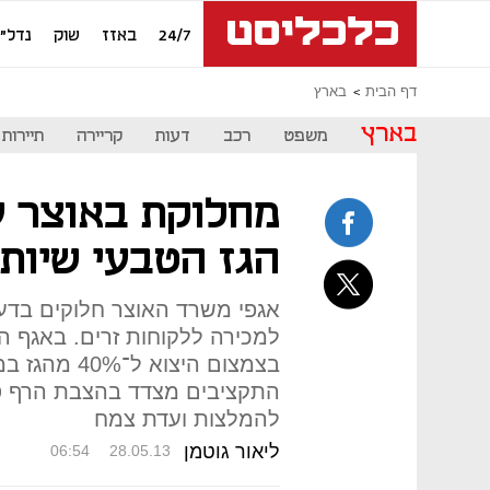
24/7
באזז
שוק
נדל"ן
דף הבית
בארץ
בארץ
משפט
רכב
דעות
קריירה
תיירות
מחלוקת באוצר על
הגז הטבעי שיותר
אגפי משרד האוצר חלוקים בדעות
למכירה ללקוחות זרים. באגף ה
בצמצום היצוא
להמלצות ועדת צמח
ליאור גוטמן
06:54
28.05.13