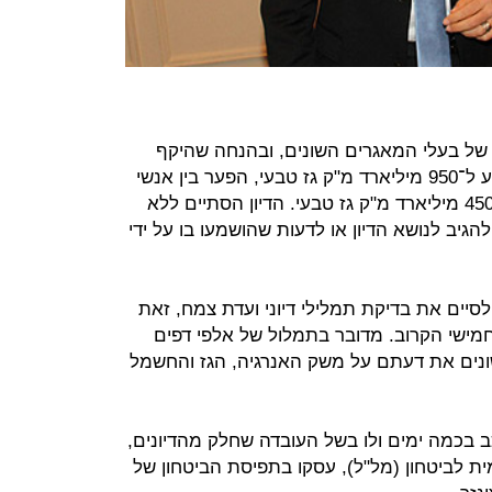
של בעלי המאגרים השונים, ובהנחה שהיקף
המאגרים המוכחים שבידי ישראל מגיע ל־950 מיליארד מ"ק גז טבעי, הפער בין אנשי
האוצר נע סביב התרת יצוא של 380–450 מיליארד מ"ק גז טבעי. הדיון הסתיים ללא
יב לנושא הדיון או לדעות שהושמעו בו על ידי
סיים את בדיקת תמלילי דיוני ועדת צמח, זאת
מישי הקרוב. מדובר בתמלול של אלפי דפים
שונים את דעתם על משק האנרגיה, הגז והחשמל
 בכמה ימים ולו בשל העובדה שחלק מהדיונים,
 לביטחון (מל"ל), עסקו בתפיסת הביטחון של