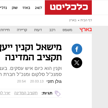
24/7
באזז
שוק
נדל"ן
דף הבית
בארץ
בארץ
משפט
רכב
דעות
קריירה
תיירות
מישאל וקנין ייע
תקציב המדינה
וקנין הוא כיום איש עסקים. בע
סמנכ"ל סלקום ומנכ"ל חברת הת
גולן חזני
20:54
20.03.13
תקציב המדינה
יאיר לפ
תגיות: