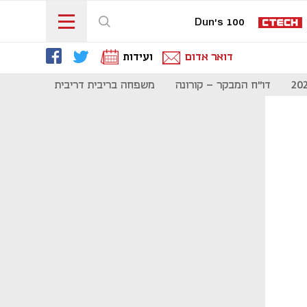
Dun's 100
דואר אדום
ועידות
דו"ח המבקר - קורונה
משפחה בריבית דריבית
תקשורת