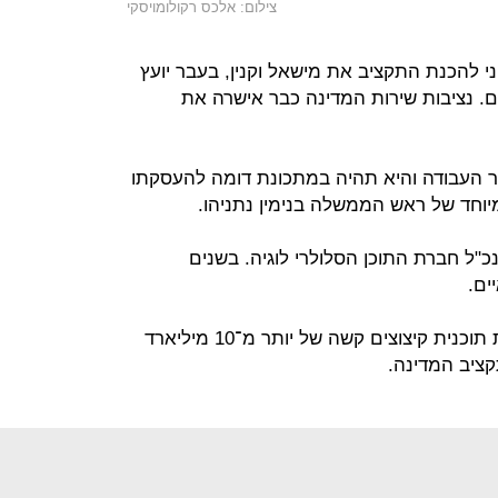
צילום: אלכס רקולומויסקי
וני להכנת התקציב את מישאל וקנין, בעבר יועץ
ם. נציבות שירות המדינה כבר אישרה את
ר העבודה והיא תהיה במתכונת דומה להעסקתו
מיוחד של ראש הממשלה בנימין נתניהו.
כ"ל חברת התוכן הסלולרי לוגיה. בשנים
ים.
האוצר אמור להכין בתוך כמה שבועות תוכנית קיצוצים קשה של יותר מ־10 מיליארד
ציב המדינה.