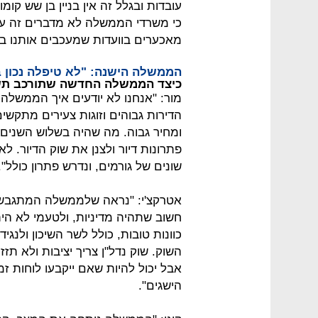
עובדות ובגלל זה אין בניין בן שש ק
כי משרדי הממשלה לא מדברים זה עם 
מאכערים בוועדות שמעכבים אותנו במש
הממשלה הישנה: "לא טיפלה נכון ב
כיצד הממשלה החדשה שתורכב תשפ
מור: "אנחנו לא יודעים איך הממשלה 
הדירות גבוהים וזוגות צעירים מתקשי
ומחיר גבוה. מה שהיה בשלוש השנים ה
פתרונות דיור ולצנן את שוק הדיור.
שונים של גורמים, ונדרש פתרון כולל".
אטרקצ'י: "נראה שלממשלה המתגבשת
חשוב שתהיה מדיניות, ולטעמי לא הית
כוונות טובות, כולל לשר השיכון ולנג
השוק. שוק נדל"ן צריך יציבות ולא תזזי
אבל יכול להיות שאם ייקבעו לוחות זמנ
הישגים".