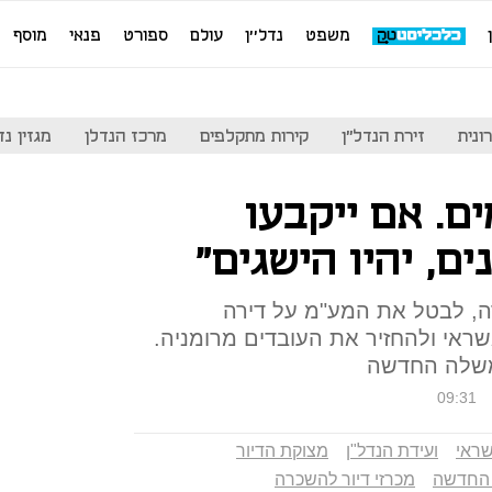
משפט
נדל''ן
עולם
ספורט
פנאי
מוסף
ונית
זירת הנדל"ן
קירות מתקלפים
מרכז הנדלן
מגזין נדל"ן
ים. אם ייקבעו
ים, יהיו הישגים"
ה, לבטל את המע"מ על דירה
ראי ולהחזיר את העובדים מרומניה.
ממשלה החדשה
09:31
ראי
ועידת הנדל"ן
מצוקת הדיור
החדשה
מכרזי דיור להשכרה