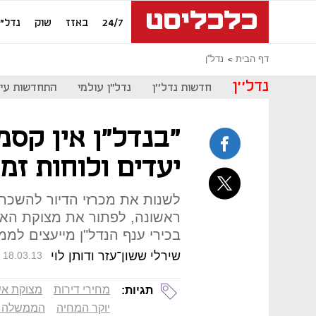
24/7
באזז
שוק
נדל"ן
דף הבית
נדל''ן
נדל''ן
חדשות נדל''ן
נדל"ן עולמי
התחדשות עיר
"בנדל"ן אין קסמ
יעדים ולוחות זמנ
לשנות את מכרזי הדיור להשכר
ראשונה, לפתור את מצוקת האש
בכירי ענף הנדל"ן מייעצים ל
שירלי ששון־עזר ודותן לוי
18.03.13
מחירי דירות
מצוקת אש
תגיות:
יוקר המחיה
הממשלה 