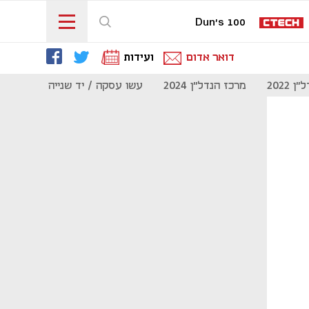
Dun's 100
דואר אדום
ועידות
 2022
מרכז הנדל"ן 2024
עשו עסקה / יד שנייה
מוסף נדל