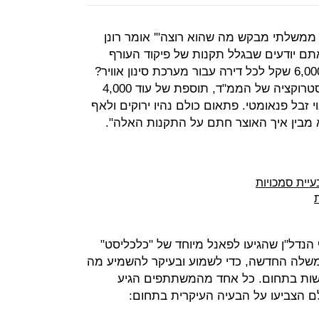
 ממשלתי מבקש מה שהוא רוצה"' אומר רונן
"אתם יודעים שבגלל תקנות של פיקוד העורף
האזרחים משלמים היום תוספת של 6,000 שקל לכל דירה עבור מערכת סינון אוויר?
עכשיו הוציאו תקנות חדשות על הקונסטרוקציה של הממ"ד, תוספת של עוד 4,000
 זבל פנאומטי. פתאום כולם נהיו ירוקים ולאף
א מבין איך האוצר חתם על התקנות האלה".
עיית סמכויות
הנדל"ן שהגיעו לפאנל מיוחד של "כלכליסט"
ממשלה החדשה, כדי לשמוע ובעיקר להשמיע מה
ת בתחום. כל אחד מהמשתתפים הגיע
ולם הצביעו על הבעיה העיקרית בתחום: