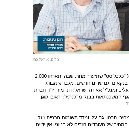
צילום: אוראל כהן
הפאנל נערך לקראת ועידת הנדל"ן של "כלכליסט" שתיערך מחר, שבה יתארחו 2,000
בנקאים וגם שרים חדשים. מלבד גינזבורג
ים ומנכ"ל אאורה ישראל; חנן מור, יו"ר חברת
 אגף המשכנתאות בבנק מרכנתיל; וראובן קוגן,
.
מחירי הבטון גם עלו ומדד תשומות הבנייה זינק
המחיר של העובדים הזרים לא הגיוני. אין ידיים