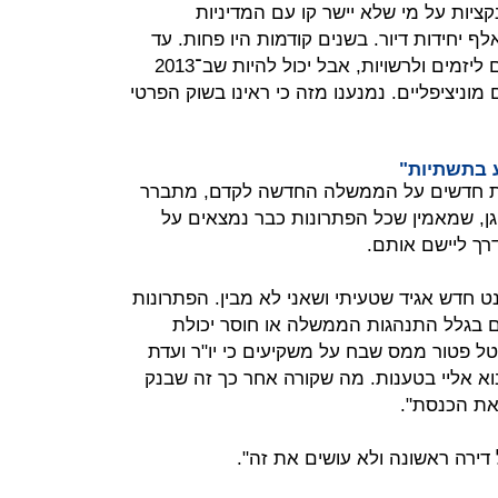
נקציות על מי שלא יישר קו עם המדיניות
שה: "סיימנו את 2012 עם כ־40 אלף יחידות דיור. בשנים קודמות היו פחות. עד
עכשיו עבדנו בעיקר בשיטת התמריצים ליזמים ולרשויות, אבל יכול להיות שב־2013
מוניציפליים. נמנענו מזה כי ראינו בשוק הפרטי
 בתשתיות"
ות חדשים על הממשלה החדשה לקדם, מתברר
גן, שמאמין שכל הפתרונות כבר נמצאים על
רך ליישם אותם.
נט חדש אגיד שטעיתי ושאני לא מבין. הפתרונות
ום בגלל התנהגות הממשלה או חוסר יכולת
ל פטור ממס שבח על משקיעים כי יו"ר ועדת
א אליי בטענות. מה שקורה אחר כך זה שבנק
 את הכנסת".
 דירה ראשונה ולא עושים את זה".