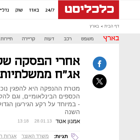
24/7
באזז
שוק
נדל"ן
דף הבית
בארץ
בארץ
משפט
רכב
דעות
קריירה
תיירות
אחרי הפסקה של 
אג"ח ממשלתיות 
מטרת ההנפקה היא להפגין נוכ
הכספים הבינלאומיים, וגם להק
- במיוחד על רקע הגירעון הגדו
השנה
אמנון אטד
13:18
28.01.13
משרד האוצר
אגרות ח
תגיות: