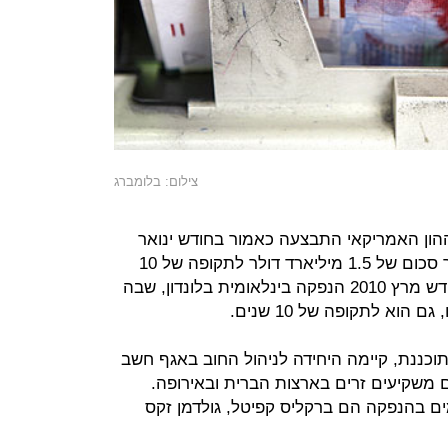
צילום: בלומברג
ון האמריקאי התבצעה כאמור בחודש ינואר
בשנה שעברה, ובמסגרתה גייס האוצר סכום של 1.5 מיליארד דולר לתקופה של 10
שנים. קודם לכן ביצעה הממשלה בחודש מרץ 2010 הנפקה בינלאומית בלונדון, שבה
כננת, קיימה היחידה לניהול החוב באגף חשב
ם משקיעים זרים בארצות הברית ובאירופה.
 בהנפקה הם ברקליס קפיטל, גולדמן זקס