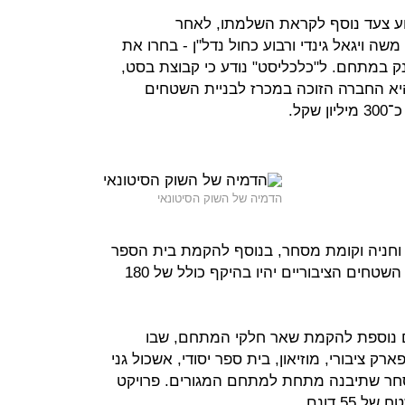
ע צעד נוסף לקראת השלמתו, לאחר
שה ויגאל גינדי ורבוע כחול נדל"ן - בחרו את
ק במתחם. ל"כלכליסט" נודע כי קבוצת בסט,
יא החברה הזוכה במכרז לבניית השטחים
קל.
הדמיה של השוק הסיטונאי
וחניה וקומת מסחר, בנוסף להקמת בית הספר
שהנו חלק מהמתחם וקאנטרי קלאב. השטחים הציבוריים יהיו בהיקף כולל של 180
ם נוספת להקמת שאר חלקי המתחם, שבו
 של דבר 11 בניינים, פארק ציבורי, מוזיאון, בית ספר יסודי, אשכול גני
מסחר שתיבנה מתחת למתחם המגורים. פרויקט
5 דונם.