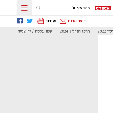
Dun's 100
דואר אדום
ועידות
 2022
מרכז הנדל"ן 2024
עשו עסקה / יד שנייה
מוסף נדל