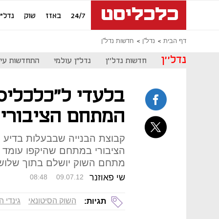
24/7
באזז
שוק
נדל"ן
דף הבית
נדל''ן
חדשות נדל''ן
נדל''ן
חדשות נדל''ן
נדל"ן עולמי
התחדשות עיר
בלעדי ל"כלכליס
המתחם הציבורי 
קבוצת הבנייה שבבעלות בדיע 
מתחם השוק יושלם בתוך שלוש
שי פאוזנר
08:48
09.07.12
השוק הסיטונאי
גינדי 
תגיות: