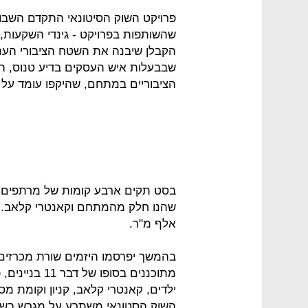
פרויקט השוק הסיטונאי התקדם השבו
שהשותפות בפרויקט - גינדי השקעות, מ
הקבלן שיבנה את השטח הציבורי הענ
שבבעלות איש העסקים בדיע טנוס, ה
הציבוריים במתחם, שהיקפו עומד על כ־300 מיליון ש
בסט תקים ארבע קומות של מרתפים 
אלף מ"ר.
בהמשך יפרסמו היזמים שורת מכרזי
מתוכננים בסופו
ילדים, קאנטרי קלאב, קניון וקומת 
השוק הסטונאי משתרע על מגרש בשטח של 5