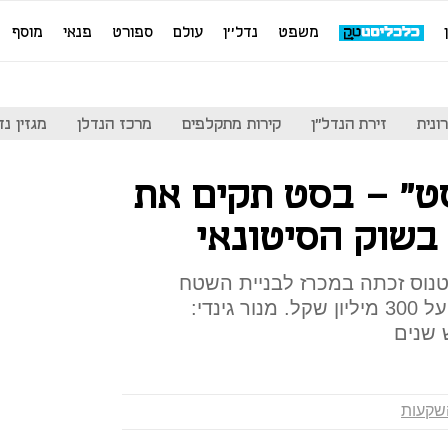
משפט
נדל''ן
עולם
ספורט
פנאי
מוסף
ונית
זירת הנדל"ן
קירות מתקלפים
מרכז הנדלן
מגזין נדל"ן
ט" - בסט תקים את
בשוק הסיטונאי
טנוס זכתה במכרז לבניית השטח
הציבורי במתחם שהיקפו עומד על 300 מיליון שקל. מנור גינדי:
 שנים
השקעות