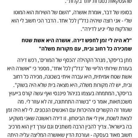
שהעסקאות נסגרות יותר בקלות".
בסופו של דבר, אומרת אושרה, "השם של השירות הוא המוטו 
שלי - אני רוצה שיהיה נדל"ן לכל אחד. הדבר הכי חשוב לי הוא 
שהלקוח שלי יגיע לדירה".
"לא היה לי זמן לחפש דירה. אושרה היא אשת שטח 
שמכירה כל רחוב ובית, עם מקורות משלה"
מתן בריסקר, מנהל הקהילה 'הכסף של המורים', רכש דירה 
בעזרת שירותי הליווי של 'נדל"ן לכל אחד', מספר כי "אושרה היא 
אשת שטח אמיתית, היא עברה איתי בשכונה, מכירה כל רחוב 
ובית, יש לה מקורות משלה, היא מצאה בית שלא היה בשוק". 
בריסקר, המתמחה בעצמו בניהול פיננסי ואף עשה קורס בייעוץ 
משכנתאות, אומר כי "בשורה התחתונה, זה לא עוזר לי. מה 
שעוזר זה הקשרים וההיכרות עם האנשים הנכונים. לי לא היה זמן 
לצאת לשטח, אין לי את הביטחון. זו דירה ראשונה שאני משקיע 
בה בישראל. צריך להבין הרבה משתנים וגם עורך דין הוא מרכיב 
חשוב מאוד בעסקה - ועורכת הדין שאושרה המליצה עליה היתה 