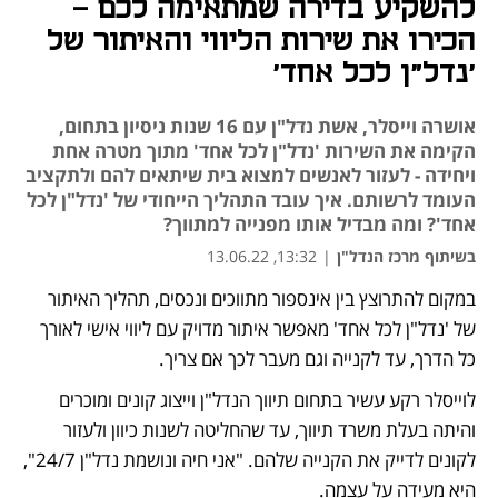
להשקיע בדירה שמתאימה לכם -
הכירו את שירות הליווי והאיתור של
'נדל"ן לכל אחד'
אושרה וייסלר, אשת נדל"ן עם 16 שנות ניסיון בתחום,
הקימה את השירות 'נדל"ן לכל אחד' מתוך מטרה אחת
ויחידה - לעזור לאנשים למצוא בית שיתאים להם ולתקציב
העומד לרשותם. איך עובד התהליך הייחודי של 'נדל"ן לכל
אחד'? ומה מבדיל אותו מפנייה למתווך?
בשיתוף מרכז הנדל"ן
|
13:32, 13.06.22
במקום להתרוצץ בין אינספור מתווכים ונכסים, תהליך האיתור 
נפתח בכרטיסייה חדשה
של 'נדל"ן לכל אחד' מאפשר איתור מדויק עם ליווי אישי לאורך 
כל הדרך, עד לקנייה וגם מעבר לכך אם צריך. 
לוייסלר רקע עשיר בתחום תיווך הנדל"ן וייצוג קונים ומוכרים 
והיתה בעלת משרד תיווך, עד שהחליטה לשנות כיוון ולעזור 
לקונים לדייק את הקנייה שלהם. "אני חיה ונושמת נדל"ן 24/7", 
היא מעידה על עצמה. 