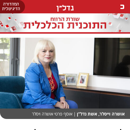
המהדורה
נדל"ן
הדיגיטלית
אושרה וייסלר, אשת נדל"ן
| אוסף פרטי אושרה ויסלר