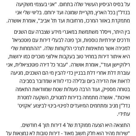
על בסיס הניסיון העשיר שלה בתחום. "אני בעצמי משקיעה 
בנדל"ן בכל הארץ, מקריית שמונה ועד ירוחם. בליווי שלי אני 
מתמקדת באזור המרכז, מרחובות ועד תל אביב", אומרת אושרה.
בין היתר, וייסלר משתמשת במאגרי מידע שצברה עם השנים 
ודרכים יצירתיות נוספות, וכך פונה לבעלי דירות עם פוטנציאל 
למכירה אשר מתאימות לצרכי הלקוחות שלה. "ההתמחות שלי 
היא איתור דירות במחיר טוב בעקבות אילוצי מוכרים כמו ירושות, 
רילוקיישן ועוד", אומרת אושרה. "עבור כל דירה פוטנציאלית, אני 
עוברת דלת אחרי דלת בבניין כדי להבין מי הם השכנים, מגיעה 
לראות את הדירה ביום ובלילה כדי לוודא שמדובר בסביבה 
בטוחה מספיק, ועוד הרבה פעולות שטח שמוודאות התאמה 
ואיכות". אושרה מתמחה בדירות למגורים, השקעה למטרת 
נדל"ן מניב ומתחמים המיועדים לפינוי-בינוי לביצוע 'אקזיט' 
עתידי.
התוצאה היא הצעה ממוקדת של 4 דירות תוך 4 חודשים. 
"שירות מהיר הוא חלק חשוב מאוד - דירות טובות לא נמצאות על 