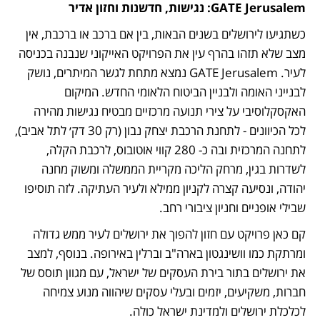
GATE Jerusalem: נגישות, חדשנות וחזון אדיר
כשתגיעו לירושלים בשנים הבאות, בין אם ברכב או ברכבת, אין 
מצב שלא תזהו בהרף עין את הפרויקט האייקוני שנבנה בכניסה 
לעיר. GATE Jerusalem נמצא מתחת לגשר המיתרים, נושק 
לבנייני האומה ולבניין הביטוח הלאומי החדש. המיקום 
האקסקלוסיבי על צירי תנועה מרכזיים מבטיח נגישות מהירה 
לכל הכיוונים - לתחנת הרכבת יצחק נבון (רק 30 דק׳ לתל אביב), 
לתחנה המרכזית ובה כ- 280 קווי אוטובוס, לרכבת הקלה, 
לשדרות בגין, מרחק הליכה מקריית הממשלה ומשוק מחנה 
יהודה, ונסיעה קצרה לקניון ממילא ולעיר העתיקה. לזה תוסיפו 
שבילי אופניים וחניון ציבורי רחב.
קם כאן פרויקט עם חזון להפוך את ירושלים לעיר ממש גדולה 
ומרתקת כמו וושינגטון בארה"ב וברלין באירופה. בנוסף, למצב 
את ירושלים בתור בירת העסקים של ישראל, עם מגוון תוסס של 
חברות, משקיעים, יזמים ובעלי עסקים שיהווה מנוע צמיחה 
לכלכלת ירושלים ולמדינת ישראל כולה.