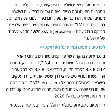
הגדול והמעניין של ירושלים. נחשון קיויתי, יו"ר ובעלים ב.ס.ר, 
מספר: "זיהינו תנופת בנייה ופיתוח ועלייה בביקושים לשטחי 
מגורים ומסחר, והרחבנו את פעילותנו בעיר. לפני שנה וחצי זכינו 
במכרז יחד עם JTLV ויהודה רחמים ואנו מקימים בימים אלו את 
פרויקט הדגל שלנו - GATE Jerusalem, השער החדש לעתיד 
של ירושלים."
לפרטים נוספים ומידע על הפרויקט>>
ב.ס.ר ידועה בהקמה של פרויקטים מיוחדים ברחבי הארץ 
ומרכזיים כמו מגדלי משרדים ב.ס.ר 1,2,3,4 בבני ברק, מתחם 
B.S.R CITY בפתח תקווה, מגדלי אלון BY B.S.R בתל אביב 
ועוד עשרות פרויקטים פורצי דרך ששינו את תרבות העסקים 
בישראל. בירושלים, בנוסף ל-GATE Jerusalem, ב.ס.ר בונה 
שני מגדלי יוקרה של מגורים בשוק מחנה יהודה, הפרויקט בבניה 
מתקדמת ויאוכלס במהלך 2026.
קיויתי, יזם נועז, ידוע ביכולתו לחולל שינוי: "בכל עיר שנכנסתי 