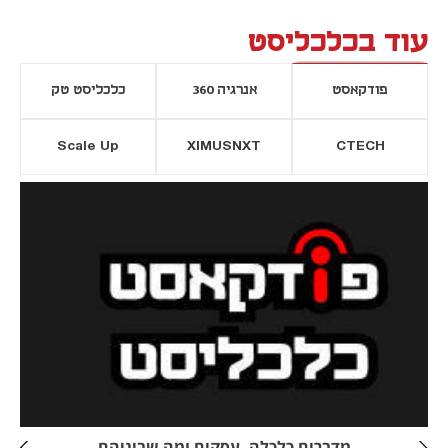
עוד בכלכליסט
פודקאסט
אנרגיה 360
כלכליסט טק
Scale Up
XIMUSNXT
CTECH
יסייה חדשה
נפתח בכרטיסייה חדשה
מדברים כלכלה, עסקים ומה שביניהם