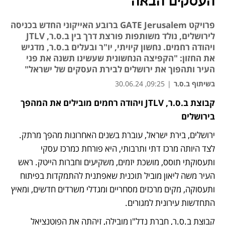
העסקים הבאה
פרויקט GATE Jerusalem ברובע האייקוני החדש בכניסה
לירושלים, נולד משותפות פורצת דרך בין ב.ס.ר, JTLV
ויהודה רחמים. נחשון קיויתי, יו"ר ובעלים ב.ס.ר, מדגיש
את החזון: "הקפיצה הנחשונית שעשינו תשנה את פני
העיר ותהפוך את ירושלים לבירת העסקים של ישראל"
בשיתוף ב.ס.ר
|
09:25, 30.06.24
קבוצת ב.ס.ר, JTLV ויהודה רחמים מובילים את המהפך 
נפתח בכרטיסייה חדשה
נפתח בכרטיסייה חדשה
בירושלים
ירושלים, בירת ישראל, עוברת בשנים האחרונות מהפך מרתק. 
לצד היותה מרכז דתי ותרבותי, היא פורחת כמרכז עסקי 
ותעסוקתי תוסס, מושכת יזמים, משקיעים וחברות הייטק. ראש 
העיר משה ליאון מוביל תוכנית שאפתנית להתמקדות בפיתוח 
ותעסוקה, מקים מרכזים מסחריים ומגדלי משרדים חדשים, ומאיץ 
התחדשות עירונית למגורים.
קבוצת ב.ס.ר, חברת נדל"ן מובילה, זיהתה את הפוטנציאל 