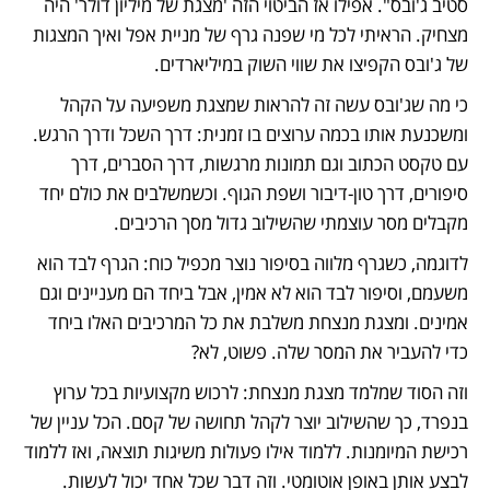
סטיב ג'ובס". אפילו אז הביטוי הזה 'מצגת של מיליון דולר' היה 
מצחיק. הראיתי לכל מי שפנה גרף של מניית אפל ואיך המצגות 
של ג'ובס הקפיצו את שווי השוק במיליארדים. 
כי מה שג'ובס עשה זה להראות שמצגת משפיעה על הקהל 
ומשכנעת אותו בכמה ערוצים בו זמנית: דרך השכל ודרך הרגש. 
עם טקסט הכתוב וגם תמונות מרגשות, דרך הסברים, דרך 
סיפורים, דרך טון-דיבור ושפת הגוף. וכשמשלבים את כולם יחד 
מקבלים מסר עוצמתי שהשילוב גדול מסך הרכיבים.
לדוגמה, כשגרף מלווה בסיפור נוצר מכפיל כוח: הגרף לבד הוא 
משעמם, וסיפור לבד הוא לא אמין, אבל ביחד הם מעניינים וגם 
אמינים. ומצגת מנצחת משלבת את כל המרכיבים האלו ביחד 
כדי להעביר את המסר שלה. פשוט, לא?
וזה הסוד שמלמד מצגת מנצחת: לרכוש מקצועיות בכל ערוץ 
בנפרד, כך שהשילוב יוצר לקהל תחושה של קסם. הכל עניין של 
רכישת המיומנות. ללמוד אילו פעולות משיגות תוצאה, ואז ללמוד 
לבצע אותן באופן אוטומטי. וזה דבר שכל אחד יכול לעשות.