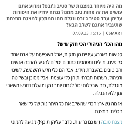
מה היה מיוחד במצגות של סטיב ג'ובס? ומדוע אתם
עושים את זה פחות טוב ממנו? ננתח יחדיו את היסודות
עליהן עבד סטיב ג'ובס ונגלה מהו המתכון למצגת מנצחת
שתעביר אתכם לשלב הבא?
15:15, 07.09.23
|
CSMART
מהו הכלי הניהולי הכי חזק שיש?
נפתח בכרטיסייה חדשה
נפתח בכרטיסייה חדשה
נפתח בכרטיסייה חדשה
פגישות בארבע עיניים הן חזקות, אבל משפיעות על אדם אחד 
כל פעם. מיילים ומסמכים כתובים יכולים להגיע להרבה אנשים 
והם טובים בהעברת מידע, אבל הם כלי חלש להשפעה, לשינוי 
ולניהול. רשתות חברתיות הן כלי עוצמתי אבל מסוכן ובשליטה 
מוגבלת, כזה שבקלות יכול לגרום יותר נזק ותועלת ודורש משאבי 
זמן ללא הגבלה.  
אז מה נשאר? הכלי שמשלב את כל היתרונות של כל שאר 
הכלים: המצגת.
מצגת טובה
 (יש גם גרועות. נדבר עליהן תיכף!) מגיעה להמוני 