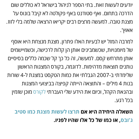
יודעים לעשות זאת. בתי הספר לניהול בישראל לא כוללים שום 
הדרכה בתחום. ואף סטודנט באף פקולטה לא קיבל בונוס על 
מצגת טובה. למעשה מרצים רבים יקריאו הרצאה שלמה בלי לזוז. 
אאוץ'.
למרבה המזל יש לבעיות האלו פתרון. מצגת מנצחת היא אוסף 
של מיומנויות, שכשמבינים אותן הן קלות לרכישה, וכשמיישמים 
אותן מתרחש קסם. למעשה, זה כל כך קל שכמה כללים בסיסיים 
נותנים תוצאות מדהימות. לדוגמה, בקורס המצגות הראשון 
שלימדתי ב-2007 הגבלתי את כמות הטקסט במצגת ל-4 שורות 
בנות 4 מילים – והתוצאה הייתה קפיצה בביצועי המצגות 
ובהנאת הקהל, וכיום את הידע שלי העברתי 
לקורס
 מוכן שזמין 
בכל רגע.
השאלה היחידה היא אם 
תרצו לעשות מצגת כמו סטיב 
ג'ובס
, או כמו של כל אלו שהיו לפניו.