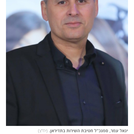
יגאל עמר, סמנכ"ל חטיבת השירות בתדיראן.
(
יח"צ
)