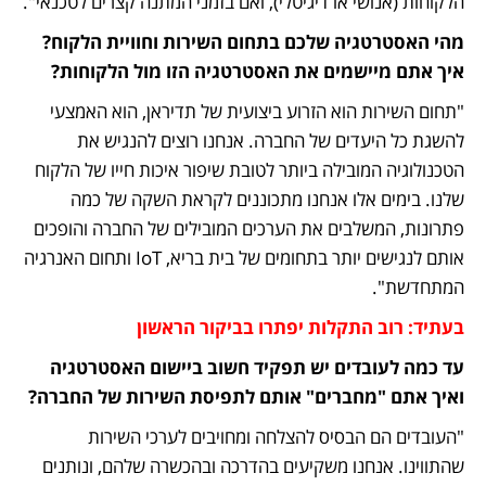
הלקוחות (אנושי או דיגיטלי), ואם בזמני המתנה קצרים לטכנאי".
מהי האסטרטגיה שלכם בתחום השירות וחוויית הלקוח? 
איך אתם מיישמים את האסטרטגיה הזו מול הלקוחות?
"תחום השירות הוא הזרוע ביצועית של תדיראן, הוא האמצעי 
להשגת כל היעדים של החברה. אנחנו רוצים להנגיש את 
הטכנולוגיה המובילה ביותר לטובת שיפור איכות חייו של הלקוח 
שלנו. בימים אלו אנחנו מתכוננים לקראת השקה של כמה 
פתרונות, המשלבים את הערכים המובילים של החברה והופכים 
אותם לנגישים יותר בתחומים של בית בריא, IoT ותחום האנרגיה 
המתחדשת".
בעתיד: רוב התקלות יפתרו בביקור הראשון
עד כמה לעובדים יש תפקיד חשוב ביישום האסטרטגיה 
ואיך אתם "מחברים" אותם לתפיסת השירות של החברה?
"העובדים הם הבסיס להצלחה ומחויבים לערכי השירות 
שהתווינו. אנחנו משקיעים בהדרכה ובהכשרה שלהם, ונותנים 