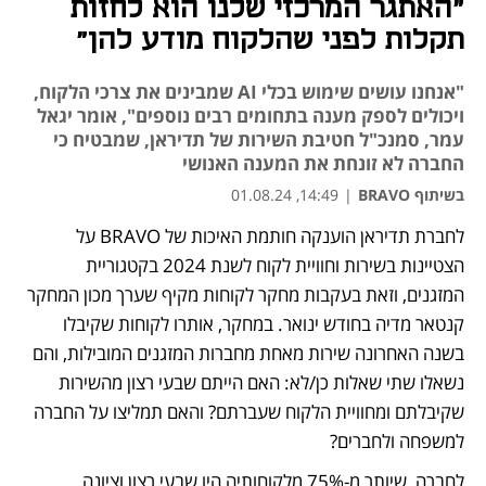
"האתגר המרכזי שלנו הוא לחזות
תקלות לפני שהלקוח מודע להן"
"אנחנו עושים שימוש בכלי AI שמבינים את צרכי הלקוח,
ויכולים לספק מענה בתחומים רבים נוספים", אומר יגאל
עמר, סמנכ"ל חטיבת השירות של תדיראן, שמבטיח כי
החברה לא זונחת את המענה האנושי
בשיתוף BRAVO
|
14:49, 01.08.24
לחברת תדיראן הוענקה חותמת האיכות של BRAVO על 
הצטיינות בשירות וחוויית לקוח לשנת 2024 בקטגוריית 
המזגנים, וזאת בעקבות מחקר לקוחות מקיף שערך מכון המחקר 
קנטאר מדיה בחודש ינואר. במחקר, אותרו לקוחות שקיבלו 
בשנה האחרונה שירות מאחת מחברות המזגנים המובילות, והם 
נשאלו שתי שאלות כן/לא: האם הייתם שבעי רצון מהשירות 
שקיבלתם ומחוויית הלקוח שעברתם? והאם תמליצו על החברה 
למשפחה ולחברים? 
לחברה, שיותר מ-75% מלקוחותיה היו שבעי רצון וציונה 