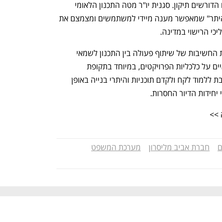
המינימלי, התקן, העלויות ונושאים נוספים הדורשים תיקון. סגנית יו"ר מטה התכנון הלאומי 
הציגה את המסלול המהיר של "מרשה להיתר" שמאפשר מענה מיידי למשתמשים ומצמצם את 
יכי הרישוי במדינה.
משרדי עורכי הדין המשתתפים הדגישו את החשיבות של שיתוף פעולה בין התכנון לשמאי 
הממשלתי וההשפעה של התקנים השמאיים על כלכליות הפרויקטים, במיוחד בתקופת 
המלחמה. הקריאה המרכזית: המדינה חייבת ללמוד לקח ולקדם תוכניות והיתרי בנייה באופן 
 יחידות הדיור החסרות.
 >>
ם
חברת אביב מליסרון
מערכת המשפט