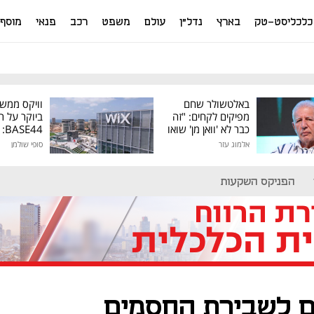
כלכליסט-טק
בארץ
נדל"ן
עולם
משפט
רכב
פנאי
מוסף
באלטשולר שחם
וויקס ממש
מפיקים לקחים: "זה
ביוקר על ר
כבר לא 'וואן מן' שואו
44
של גילעד"
אלמוג עזר
סופי שולמן
מיליון דולר
הפניקס השקעות
ם לשבירת החסמים