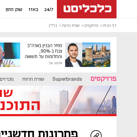
24/7
באזז
שוק ההון
דף הבית
פרויקטים
שורת הרווח
נדל"ן
מחיר הבניין בארה"ב
צנח ב-90%,
והחלומות על תשואה
גבוהה התנפצו
אלמוג עזר
פרויקטים
Superbrands
שורת הרווח
מכרזים
פתרונות חדשניי