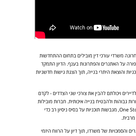
שולחן עגול מיוחד במרכז הנדל"ן כינס לאחרונה משרדי עורכי דין מובילים בתחום ההתחדשות 
העירונית, יזמים ונציגי רשויות תכנון לדיון פורה על האתגרים והפתרונות בענף. הדיון התמקד 
בבירוקרטיה והסחבת הארוכה באישורי תוכניות והוצאת היתרי בנייה, תוך הצגת גישות חדשניות 
מרכז הדיון היה מערכת היחסים בין יזמים לדיירים ויכולתם להבין את צורכי שני הצדדים - לקדם 
פרויקטים בצורה הטובה ביותר, לקבל תמורות גבוהות ולהבטיח בנייה איכותית. חברות מובילות 
כמו אביב מליסרון, המתפקדת כ-One Stop Shop, מגבשות תוכניות על בסיס ניסיון רב כדי 
מרבית.
השמאי הראשי הממשלתי הציג את האתגרים והסמכויות של משרדו, תוך דיון על הרווח היזמי 