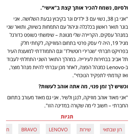
ולסיום, נשמח להכיר אותך קצת ב"אישי".
"אני בן 38, נשוי עם 3 ילדים וגר בקיבוץ גבעת השלושה. אני 
בוגר תואר ראשון בכלכלה וניהול עם התמחות בשיווק, ותואר שני 
במנהל עסקים. הקריירה שלי מגוונת – שימשתי כשופט כדורגל 
מגיל 19, היה לי עסק פרטי בתחום המוזיקה, לקחתי חלק 
בפרויקט חברתי 'שגרירי רוטשילד' וגם התמודדתי למועצת העיר 
תל אביב בבחירות לעירייה. במהלך התואר השני התחלתי לעבוד 
ב-Lenovo כמנהל הפצה, לאחר מכן עברתי להיות מנהל מוצר, 
ואז קודמתי לתפקיד הנוכחי".
וכשיש לך זמן פנוי, מה אתה אוהב לעשות?
"אני מאוד אוהב מוזיקה, לנגן ולשיר. אני גם מאוד מעורב בתחום 
החברתי – חשוב לי מה שקורה במדינה הזו".
תגיות
רון שבתאי
שירות
LENOVO
BRAVO
חווית