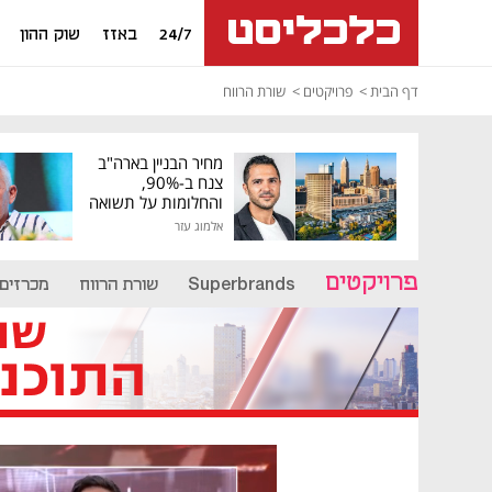
24/7
באזז
שוק ההון
דף הבית
פרויקטים
שורת הרווח
מחיר הבניין בארה"ב
צנח ב-90%,
והחלומות על תשואה
גבוהה התנפצו
אלמוג עזר
פרויקטים
Superbrands
שורת הרווח
מכרזים