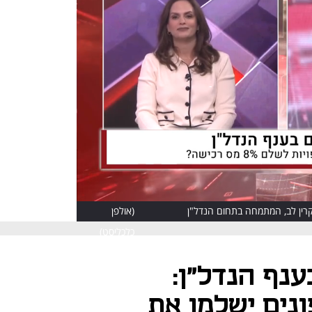
קרין לב, המתמחה בתחום הנדל"ן
(אולפן
כלכליסט)
ענף הנדל"ן:
נים ישלמו את