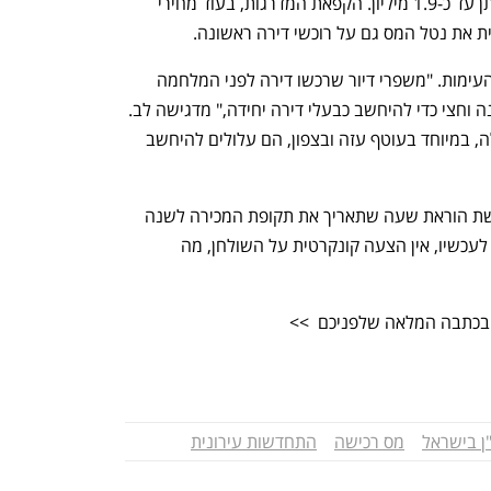
5.08 מיליון שקלים, ופטור ממס רכישה ניתן עד כ-1.9 מיליון. הקפאת המדרגות, בעוד מחירי 
ת את נטל המס גם על רוכשי דירה ראשונה.
השפעת השינויים חמורה במיוחד באזורי העימות. "משפרי דיור שרכשו דירה לפני המלחמה 
התחייבו למכור את דירתם הקיימת תוך שנה וחצי כדי להיחשב כבעלי דירה יחידה," מדגישה לב. 
"כעת, כשהשוק קפוא לחלוטין באזורים אלה, במיוחד בעוטף עזה ובצפון, הם עלולים להיחשב 
לדברי לב, המצב דורש פתרון מיידי. "נדרשת הוראת שעה שתאריך את תקופת המכירה לשנה 
נוספת עבור תושבי אזורי העימות. אך נכון לעכשיו, אין הצעה קונקרטית על השולחן, מה 
, בכתבה המלאה שלפניכם  >>
ן בישראל
מס רכישה
התחדשות עירונית