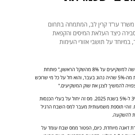
 משרד עו"ד קרין לב, המתמחה בתחום
סבירה כיצד העלאת המיסים והקפאת
, במיוחד על תושבי אזורי העימות
"הממשלה החליטה להשאיר את מס הרכישה למשקיעים על 8% מהשקל הראשון," פותחת 
עו"ד לב. "מדובר בשיעור גבוה משמעותית מה-5% שהיה נהוג בעבר, והוא חל על כל מי שרוכש 
פויה להמשיך לצנן את שוק המשקיעים."
לצד זאת, מתוכננת העלאת מס היסף מ-3% ל-5% בשנת 2025. מס זה יחול על בעלי הכנסות 
גבוהות המוכרים דירה שאינה פטורה ממס. זוהי תוספת משמעותית מעבר למס השבח הרגיל 
הקפאת מדרגות המס לשלוש שנים מעוררת דאגה מיוחדת. כיום, הפטור ממס שבח עומד על 