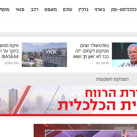
כלכליסט-טק
בארץ
נדל"ן
עולם
משפט
רכב
פנאי
מוסף
באלטשולר שחם
וויקס ממש
מפיקים לקחים: "זה
ביוקר על ר
כבר לא 'וואן מן' שואו
44
של גילעד"
אלמוג עזר
סופי שולמן
מיליון דולר
הפניקס השקעות