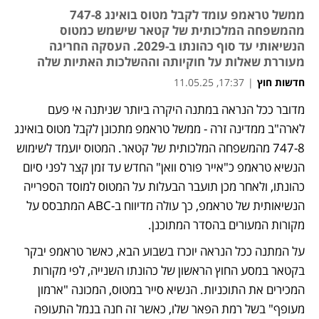
ממשל טראמפ עומד לקבל מטוס בואינג 747-8
מהמשפחה המלכותית של קטאר שישמש כמטוס
הנשיאותי עד סוף כהונתו ב-2029. העסקה החריגה
מעוררת שאלות על חוקיותה וההשלכות האתיות שלה
חדשות חוץ
|
17:37, 11.05.25
מדובר ככל הנראה במתנה היקרה ביותר שניתנה אי פעם 
לארה"ב ממדינה זרה - ממשל טראמפ מתכונן לקבל מטוס בואינג 
747-8 מהמשפחה המלכותית של קטאר. המטוס יועמד לשימוש 
הנשיא טראמפ כ"אייר פורס וואן" החדש עד זמן קצר לפני סיום 
כהונתו, ולאחר מכן תועבר הבעלות על המטוס למוסד הספרייה 
הנשיאותית של טראמפ, כך עולה מדיווח ב-ABC המתבסס על 
מקורות המעורים בהסדר המתוכנן.
על המתנה ככל הנראה יוכרז בשבוע הבא, כאשר טראמפ יבקר 
בקטאר במסע החוץ הראשון של כהונתו השנייה, לפי מקורות 
המכירים את התוכניות. הנשיא סייר במטוס, המכונה "ארמון 
מעופף" בשל רמת הפאר שלו, כאשר זה חנה בנמל התעופה 