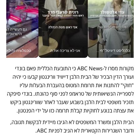
כלכליסט דיגיטל "חינוך הוא המשימה של החיים שלי"_v
אני לא צריכה את המשרד: רונית שרעבי-חדד מנהלת ארגון של 30000 עובדים מכל מקום_v
טכנולוגיה זה לא רק בהייטק: גם תעשיי
מקורות מסרו ל-ABC News כי התובעת הכללית פאם בונדי 
ועורך הדין הבכיר של הבית הלבן דייוויד וורינגטון קבעו כי יהיה 
"חוקי" להתנות את תרומת המטוס בהעברת הבעלות עליו 
לספרייה הנשיאותית של טראמפ לפני סוף כהונתו. בונדי סיפקה 
תזכיר משפטי לבית הלבן בשבוע שעבר לאחר שוורינגטון ביקש 
את עצתה בנוגע לחוקיות קבלת תרומה כזו על ידי הפנטגון.
הבית הלבן ומשרד המשפטים לא הגיבו מיידית לבקשת תגובה, 
ודובר השגרירות הקטארית לא הגיב לפניות ABC.