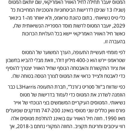
המטוס יועבר תחילה לחיל האוויר האמריקאי, שם יותאם המטוס 
(שגילו 13 שנים) לדרישות הביטחוניות והטכניות המחייבות כל 
כלי טיס נשיאותי. בתום כהונת טראמפ, ולא יאוחר מה-1 בינואר 
2029, יועבר המטוס לרשות מוסד הספרייה הנשיאותית שלו, 
כאשר חיל האוויר האמריקאי יישא בכל העלויות הכרוכות 
בהעברה זו.
לפי מומחי תעשיית התעופה, הערך המשוער של המטוס 
שטראמפ יירש הוא כ-400 מיליון דולר, וזאת מבלי להביא בחשבון 
את ציוד התקשורת והאבטחה הנוסף שחיל האוויר יצטרך להוסיף 
כדי לאבטח ולצייד כראוי את המטוס לצורך הטסה בטוחה שלו.
כפי שדווח ב"וול סטריט ג'ורנל", חברת התעופה L3Harris כבר 
הוזמנה לשדרג את המטוס כדי לעמוד בדרישות של מטוס 
נשיאותי. המטוסים העיקריים המשמשים בצי הנוכחי של אייר 
פורס וואן כוללים שני מטוסי בואינג 747-200 מזדקנים שפועלים 
מאז 1990. חוזה חיל האוויר עם בואינג להחלפת מטוסים אלה 
רווי עיכובים וחריגות תקציב. החוזה המקורי נחתם ב-2018, אך 