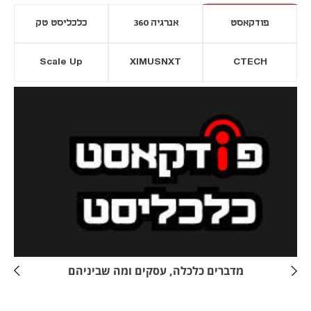
פודקאסט
אנרגיה 360
כלכליסט טק
Scale Up
XIMUSNXT
CTECH
יסייה חדשה
נפתח בכרטיסייה חדשה
מדברים כלכלה, עסקים ומה שביניהם