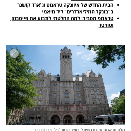
הבית החדש של איוונקה טראמפ וג'ארד קושנר 
ב"בונקר המיליארדרים" ליד מיאמי
טראמפ מסביר: למה החלטתי לתבוע את פייסבוק 
וטוויטר
מלון טראמפ אינטרנשיונל בוושינגטון
(
צילום: בלומברג
)