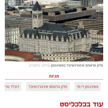
מלון טראמפ אינטרנשיונל בוושינגטון
(
צילום: בלומברג
)
תגיות
וושינגטון די.סי
מלון טראמפ אינטרנשיונל
דונלד טראמפ
עוד בכלכליסט