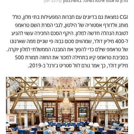
מלון טראמפ אינטרנשיונל בוושינגטון
(
צילום: AP
)
CGI נמצאת גם בדיונים עם חברות המפעילות בתי מלון, כולל 
מותג וולדורף אסטוריה של הילטון, לגבי הסרת השם טראמפ 
לטובת הנהלה חדשה למלון. היקף הסכם החכירה עשוי להגיע 
ל-400 מיליון דולר, שמהווים סכום גבוה פי שניים ממה שארגונו 
של טראמפ שילם כדי להפוך את המבנה הממשלתי למלון יוקרה. 
בסביבת טראמפ קיוו בתחילה למכור את החוזה תמורת 500 
מיליון דולר, כך אמר גורם לוול סטריט ג'ורנל ב-2019.