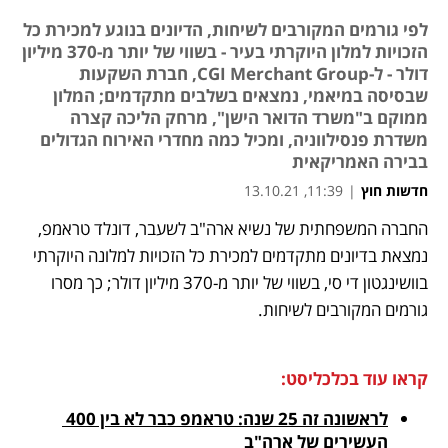
לפי גורמים המקורבים לשיחות, הדיונים בנוגע למכירת כל
הזכויות למלון היוקרתי בעיר - בשווי של יותר מ-370 מיליון
דולר - ל-CGI Merchant Group, חברת השקעות
שבסיסה במיאמי, נמצאים בשלבים מתקדמים; המלון
ממוקם ב"משרד הדואר הישן", מרחק הליכה קצרה
משדרת פנסילווניה, ומכיל כמה מחדרי האירוח הגדולים
בבירה האמריקאית
חדשות חוץ
|
11:39, 13.10.21
החברה המשפחתית של נשיא ארה"ב לשעבר, דונלד טראמפ, 
נפתח בכרטיסייה חדשה
נפתח בכרטיסייה חדשה
נפתח בכרטיסייה חדשה
נמצאת בדיונים מתקדמים למכירת כל הזכויות למלונה היוקרתי 
בוושינגטון די סי, בשווי של יותר מ-370 מיליון דולר; כך מסרו 
גורמים המקורבים לשיחות.
קראו עוד בכלכליסט:
לראשונה זה 25 שנה: טראמפ כבר לא בין 400 
העשירים של ארה"ב