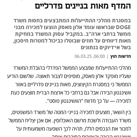
המדף מאות בניינים פדרליים
במסגרת מהלכי ההתייעלות המתבצעים בחסות משרד
DOGE שבראשו עומד אלון מאסק הוצעו למכירה מבני
ממשל ברחבי ארה"ב. במקביל עסוק המשרד במחיקת
מאות דיווחים על חוזים שבוטלו כביכול למטרות חיסכון,
בשל אי־דיוקים בנתונים
חדשות חוץ
|
06:00, 06.03.25
מהלכי ההתייעלות שמבצע הממשל הפדרלי בהובלת המשרד 
שעליו מופקד אלון מאסק, מוסיפים לצבור תאוצה. שלשום הודיע 
הממשל כי במסגרת הקיצוצים, מאות בניינים פדרליים באזור 
וושינגטון הבירה אבל גם ברחבי כל ארצות הברית מוצעים כעת 
למכירה — על כך מדווח "הוושינגטון פוסט".
בין השאר, מוצעים למכירה בנייני המטה של משרד המשפטים, 
משרד העבודה ולשכת מרשם האוכלוסין. אם אכן יצליח הממשל 
למכור את הנכסים הללו, תהיה לכך השפעה משמעותית על 
וושינגטון הבירה והאזורים הסובבים אותה.