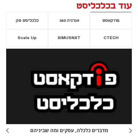
עוד בכלכליסט
פודקאסט
אנרגיה 360
כלכליסט טק
Scale Up
XIMUSNXT
CTECH
יסייה חדשה
נפתח בכרטיסייה חדשה
מדברים כלכלה, עסקים ומה שביניהם