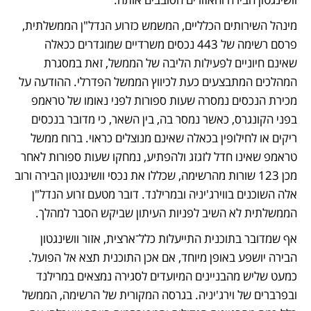
מינהל השירותים הכלליים, המשמש כזרוע הנדל"ן הממשלתית, 
פרסם רשימה של 443 נכסים משרדיים שמוגדרים ככאלה 
שאינם חיוניים לפעילות הליבה של הממשל, זאת במסגרת 
המהלכים המתבצעים כעת לכיווץ הממשל הפדרלי. ההודעה על 
מכירת הנכסים נמסרה שעות ספורות לפני נאומו של טראמפ 
בפני הקונגרס, כאשר נמסר בה, בין השאר, כי מדובר בנכסים 
ריקים או לחילופין בכאלה שאינם מנוצלים כראוי. ברוח ממשל 
טראמפ שאינו חדל לזגזג ולהפתיע, נמחקו שעות ספורות לאחר 
מכן 123 שורות מהרשימה, שכללו את נכסי וושינגטון הבירה ורוב 
אלה השוכנים בווירג'יניה ובמרילנד. דובר מטעם זרוע הנדל"ן 
הממשלתית לא השיב לפניות העיתון שביקש הסבר למהלך.
אף שמדובר בתוכנית התייעלות כלל־ארצית, אזור וושינגטון 
הבירה יושפע באופן מיוחד, אם אכן התוכנית תצא אל הפועל. 
כמעט שליש מהבניינים המיועדים לסגירה נמצאים במרילנד 
ובפרברים של וירג'יניה. בגרסה המקורית של הרשימה, הממשל 