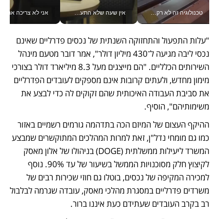
טכנולוגיה זה לא רק בהייטק: גם תעשיית המזון הישראלית מאמצת כלי AI, אוטומציה וניתוח דאטה בזמן אמת
אין שעה שלא התעסקתי במשבר - טל אלכסנדרוביץ’ שגב מנהלת משברים תקשורתיים מכל מקום עם ה- Galaxy Z Fold8 Ultra שלה_v
אני לא צריכה את המשרד:
"עלות התפעול והתחזוקה השנתית של נכסים פדרליים שאינם 
נכסי ליבה מגיעה ל־430 מיליון דולר", אמר דובר מטעם מינהל 
השירותים הכלליים. "הם מייצגים מעל 8.3 מיליארד דולר בצורכי 
מימון מחדש, ולעתים קרובות אינם מספקים לעובדים הפדרליים 
את סביבת העבודה האיכותית שהם זקוקים לה כדי לבצע את 
משימותיהם", הוסיף.
ההיקף העצום של המיזם הכה בתדהמה גורמים רשמיים באזור 
כמו גם מומחי נדל"ן, זאת למרות המהלכים המתוקשרים שמבצע 
המשרד ליעילות ממשלתית (DOGE) בניהולו של אלון מאסק 
לקיצוץ חלק מסוכנויות הממשל בשיעור של עד 90%. נוסף 
למכירה המקיפה של נכסים, בוטלו גם חוזי שכירות רבים של 
משרדים פדרליים במסגרת מהלכי מאסק, עובדה שגרמה לבלבול 
רב בקרב העובדים שעתידם כעת איננו ברור.