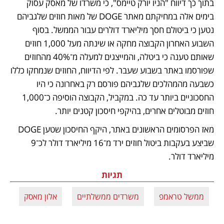
בתוך כך דיווח "הניו יורק טיימס", כי משרדו של מאסק עסוק 
בימים אלה במחיקתם מאתר DOGE של מאות חוזים שלגביהם 
נטען כי ביטולם חסך מיליארד דולרים עבור הממשל. בסוף 
השבוע האחרון הקבוצה מחקה או שינתה מעל 1,000 חוזים 
שאותם טענה כי ביטלה, והמייצגים למעלה מ־40% מהחוזים 
שפורסמו באתר בשבוע שעבר. לפי הדיווח, החוזים שנמחקו כללו 
כשבעה מהמהלכים שלגביהם פורסם רק באחרונה כי היו 
החסכוניים ביותר עד כה. במקביל, הקבוצה הוסיפה כ־1,000 
חוזים מבוטלים אחרים, בהיקפי חיסכון קטנים יותר. 
מאז הפרסומים הראשונים באתר, היקף החיסכון שטען DOGE 
שביצע בעקבות ביטול חוזים ירד מ־16 מיליארד דולר לכ־9 
מיליארד דולר.
תגיות
ממשל טראמפ
משרדים ממשלתיים
אלון מאסק