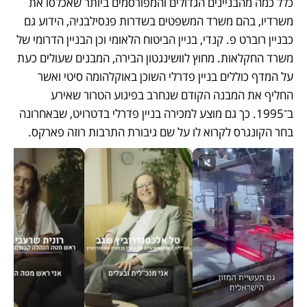
כלל כמה מהבניינים הגדולים והמפורסמים ביותר שאכלסו את 
משרדיו, בהם משרד המשפטים בשדרות פנסילבניה, הידוע גם 
כבניין רוברט פ. קנדי, בניין הביטוח הלאומי וכן הבניין הדרומי של 
משרד החקלאות. מחוץ לוושינגטון הבירה, המבנים שעולים כעת 
על המדף כוללים בניין פדרלי השוכן באוקלהומה סיטי ואשר 
החליף את המבנה הקודם שנחרב בפיגוע הטרור שאירע 
ב־1995. כך גם מוצע למכירה בניין פדרלי בדטרויט, שבאחרונה 
בחר הקונגרס לקרוא לו על שם גיבורת התרבות רוזה פארקס.