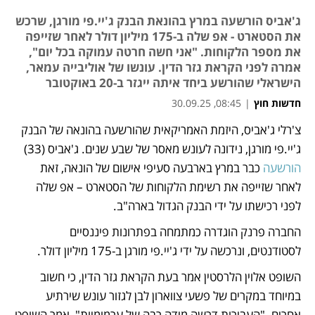
ג'אביס הורשעה במרץ בהונאת הבנק ג'יי.פי מורגן, שרכש
את הסטארט - אפ שלה ב-175 מיליון דולר לאחר שזייפה
את מספר הלקוחות. "אני חשה חרטה עמוקה בכל יום",
אמרה לפני הקראת גזר הדין. עונשו של אוליבייה עמאר,
הישראלי שהורשע ביחד איתה ייגזר ב-20 באוקטובר
חדשות חוץ
|
08:45, 30.09.25
צ'רלי ג'אביס, היזמת האמריקאית שהורשעה בהונאה של הבנק 
נפתח בכרטיסייה חדשה
נפתח בכרטיסייה חדשה
ג'יי.פי מורגן, נידונה לעונש מאסר של שבע שנים. ג'אביס (33) 
הורשעה 
כבר במרץ בארבעה סעיפי אישום של הונאה, זאת 
לאחר שזייפה את רשימת הלקוחות של הסטארט – אפ שלה 
לפני רכישתו על ידי הבנק הגדול בארה"ב. 
החברה פרנק הוגדרה כמתמחה בפתרונות פיננסיים 
לסטודנטים, ונרכשה על ידי ג'יי.פי מורגן ב-175 מיליון דולר.
השופט אלוין הלרסטין אמר בעת הקראת גזר הדין, כי חשוב 
במיוחד במקרים של פשעי צווארון לבן לגזור עונש שירתיע 
אחרים. "העבירות דרשה מידה רבה של ערמומיות", אמר השופט 