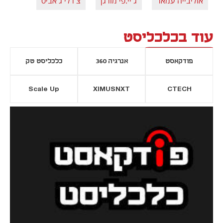
אוליבייה עמאר
ג'יי.פי מורגן
צ'רלי ג'אביס
עוד בכלכליסט
פודקאסט
אנרגיה 360
כלכליסט טק
Scale Up
XIMUSNXT
CTECH
יסייה חדשה
נפתח בכרטיסייה חדשה