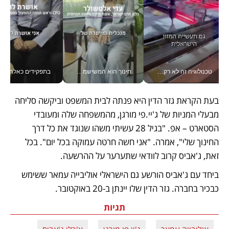
טכנולוגיה זה לא רק בהייטק: גם תעשיית המזון הישראלית מאמצת כלי AI, אוטומציה וניתוח דאטה בזמן אמת
חינוך הוא המשישמה של החיים שלי - V
בתפקידים כאלה אי אפשר לח
בעת הקראת גזר הדין היא פנתה לבית המשפט וביקשה סליחה 
מבעלי המניות של ג'יי.פי מורגן, מהמשפחה שלה ומעובדי 
הסטארט – אפ. "בגיל 28 עשיתי משהו שנוגד את כל דרך 
החינוך שלי", אמרה. "אני חשה חרטה עמוקה בכל יום". בכל 
זאת, ג'אביס קרוב לוודאי שתערער על ההרשעה. 
ביחד עם ג'אביס הורשע גם הישראלי אוליבייה עמאר ששימש 
כבכיר בחברה. גזר הדין שלו יינתן ב-20 באוקטובר. 
תגיות