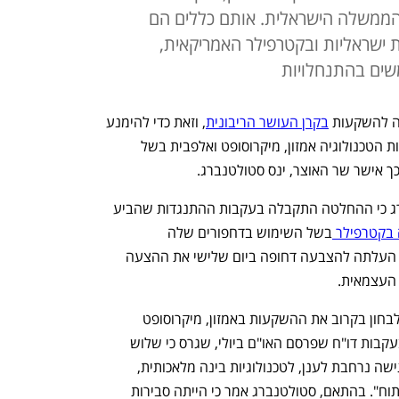
ממשלה הישראלית. אותם כללים הם
 ישראליות ובקטרפילר האמריקאית,
ים בהתנחלויות
ה להשקעות 
בקרן העושר הריבונית
, וזאת כדי להימנע 
מדרישה למכור את ההחזקות שלה בענקיות הטכנולוגיה אמזון, מיקרוסופט ואלפבית בשל 
אישר שר האוצר, ינס סטולטנברג. 
בריאיון ל"פייננשל טיימס" אמר סטולטנברג כי ההחלטה התקבלה בעקבות ההתנגדות שהביע 
בקטרפילר 
בשל השימוש בדחפורים שלה 
בהתנחלויות.  לפיכך, הממשלה בנורבגיה העלתה להצבעה דחופה ביום שלישי את ההצעה 
העצמאית. 
לפי סטולטנברג, מועצת האתיקה תכננה לבחון בקרוב את ההשקעות באמזון, מיקרוסופט 
ואלפבית – החברה האם של גוגל – זאת בעקבות דו"ח שפרסם האו"ם ביולי, שגרס כי שלוש 
החברות "מעניקות לממשלה הישראלית גישה נרחבת לענן, לטכנולוגיות בינה מלאכותית, 
וליכולות עיבוד מידע מתקדמות, מעקב וניתוח". בהתאם, סטולטנברג אמר כי הייתה סבירות 