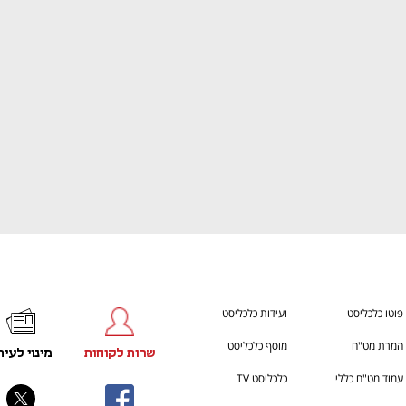
h – the gateway to Tech
You're NXT
פוטו כלכליסט
ועידות כלכליסט
המרת מט"ח
מוסף כלכליסט
שרות לקוחות
מינוי לעית
עמוד מט"ח כללי
כלכליסט TV