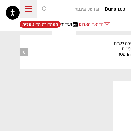
Duns 100
פורטל פיננסי
נפתח בכרטיסייה חדשה
הדואר האדום
ועידות
המהדורה הדיגיטלית
יכה לשלם
כישת
BASE: ההפסד
הרבעוני זינק ל-76