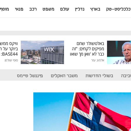
כלכליסט-טק
בארץ
נדל"ן
עולם
משפט
רכב
פנאי
מוסף
באלטשולר שחם
וויקס ממש
מפיקים לקחים: "זה
ביוקר על ר
כבר לא 'וואן מן' שואו
44
של גילעד"
אלמוג עזר
סופי שולמן
מיליון דולר
ביבה
בשולי החדשות
משבר האקלים
פיננשל טיימס