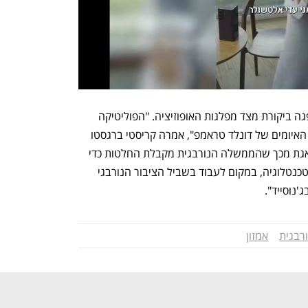
ההחלטה להקפיא את עבודת המועצה ספגה ביקורת מצד מפלגות האופוזיציה. "הפוליטיקה 
הנורבגית לא צריכה להיות מונחית על ידי האיומים של דונלד טראמפ", אמרה קריסטי ברגסטו 
ראשת המפלגה הסוציאליסטית. "אני מודאגת מכך שהממשלה הנורבגית מקבלת החלטות כדי 
לרצות אותו ואת האוליגרכים של סקטור הטכנטלוגיה, במקום לעבוד בשביל הציבור הנורבגי 
נוסייד". 
רבגית
אמזון