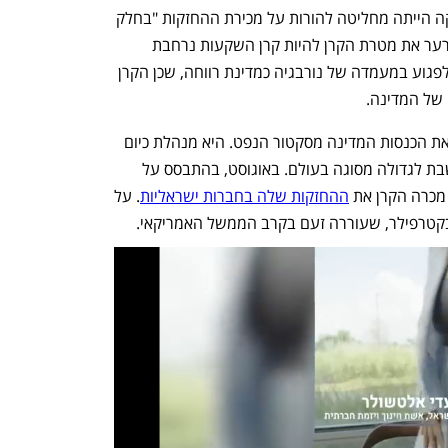
גבוהה שבמסגרת הנוכחית מועצת האתיקה הייתה מחליטה להורות על מכירת ההחזקות "בחלק 
מהחברות הגדולות בעולם, מה שהיה מערער את מטרת הקרן להיות קרן השקעות נרחבת 
ומגוונת". עוד הוסיף כי המהלך היה עלול לפגוע במעמדה של נורבגיה כמדינת רווחה, שכן הקרן 
של המדינה. 
קרן ההון הריבונית של נורבגיה משקיעה את הכנסות המדינה מסקטור הנפט. היא מנהלת כיום 
נכסים בשווי של מעל 2 טריליון דולר ונחשבת לגדולה מסוגה בעולם. באוגוסט, בהתבסס על 
מכרה הקרן את 
ההחזקות שלה בחברות ישראליות
. על 
טרפילר, שעוררה זעם בקרב הממשל האמריקאי. 