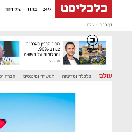
24/7
באזז
שוק ההון
דף הבית
עולם
מחיר הבניין בארה"ב
צנח ב-90%,
כלכליסט
דיגיטל
והחלומות על תשואה
גבוהה התנפצו
אלמוג עזר
עולם
כלכלה ומדיניות
תעשייה ופיננסים
חברה וס