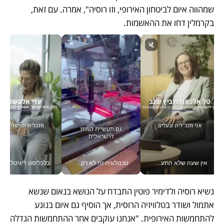
שמהווה איום לביטחון האירופי, וזו רוסיה", אמרה. עם זאת, 
בקרמלין דחו את ההאשמות. 
אין שעה שלא התעסקתי במשבר - טל אלכסנדרוביץ’ שגב מנהלת משברים תקשורתיים מכל מקום עם ה- Galaxy Z Fold8 Ultra שלה_v
טכנולוגיה זה לא רק בהייטק: גם תעשיית המזון הישראלית מאמצת כלי AI, אוטומציה וניתוח דאטה בזמן אמת
כלכליסט דיגיטל
נשיא רוסיה ולדימיר פוטין התבדח על הנושא בנאום שנשא 
אתמול ושודר בטלוויזיה הרוסית, אך הוסיף גם איום בנוגע 
להתחמשות האירופית. "אנחנו עוקבים אחר ההתחמשות הגדלה 