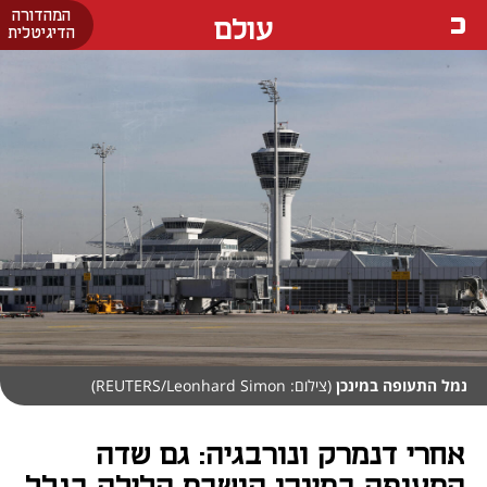
המהדורה
עולם
הדיגיטלית
נמל התעופה במינכן
(צילום: REUTERS/Leonhard Simon)
אחרי דנמרק ונורבגיה: גם שדה