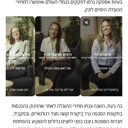
בעיות אספקה גרמו לפקקים בנמלי העולם ואיפשרו למחירי 
ההובלה הימיים לזנק.
בתפקידים כאלה אי אפשר לחכות: אושרת לוי מניעה השקעות ענק מהטלפון_v
אני לא צריכה את המשרד: רונית שרעבי-חדד מנהלת ארגון של 30000 עובדים מכל מקום_v
אין שעה שלא התעסקתי במשבר - טל אלכסנדרוביץ’ שגב מנהלת משברים
בה בעת, השנה צנחו מחירי ההובלה לאחר שהזינוק בהכנסות 
בתקופת המגפה גרר ביקורת קשה מצד רגולטורים, ובמקביל, 
חברות הספנות ניצבו בפני לחצים גדולים להשקיע בהפחתת 