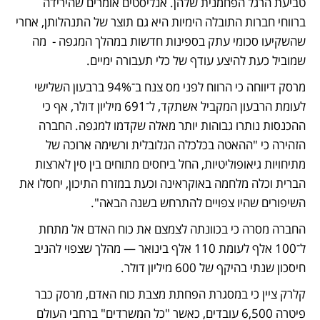
טביעת הרגל הפחמנית שלהן. אנליסטים אומרים שהירידה 
ברווחי חברות התובלה הימיות היא גם תוצר של התנהלותן, אחרי 
שהשקיעו סכומי עתק בספינות חדשות במהלך המגפה -  מה 
שמוביל כעת להיצע עודף של כלי תעבורה ימיים.
מרסק דיווחה כי הרווח לפני מס צנח ב־94% ברבעון השלישי 
לעומת הרבעון המקביל אשתקד, ל־691 מיליון דולר, אף כי 
ההכנסות נותרו גבוהות יותר מאלה שקדמו למגפה. החברה 
הזהירה כי "ההאטה בכלכלה הגלובלית ורשימה ארוכה של 
מתיחויות גיאופוליטיות, החל ביחסים מתוחים בין סין לארצות 
הברית וכלה מלחמה באוקראינה וכעת במזרח התיכון, יחסלו את 
השיפורים שהיו צפויים להתרחש בשנה הבאה".
החברה מסרה כי בכוונתה לצמצם את כוח האדם אל מתחת 
ל־100 אלף לעומת 110 אלף בינואר — מהלך שצפוי להניב 
חיסכון שנתי בהיקף של 600 מיליון דולר.
קלרק ציין כי במסגרת הפחתת מצבת כוח האדם, מרסק כבר 
פיטרה 6,500 עובדים, כאשר "כל המשרדים" ברחבי העולם 