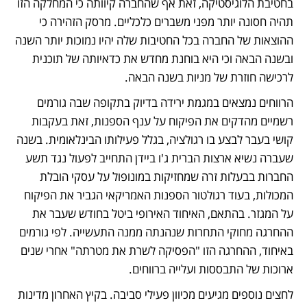
בחטיבת הלוגיסטיקה, זאת אף שהחברה קיוותה כי המחלקה הזו 
תהיה חסונה יותר מפני משברים כלכליים. מרסק הזהירה כי 
ההוצאות של החברה בכל החטיבות שלה יהיו נמוכות יותר השנה 
ובשנה הבאה וכי היא בוחנת מחדש את כדאיותה של תוכנית 
לרכישה חוזרת של מניות בשנה הבאה.
הרווחים נמצאים במגמת ירידה בדיוק בתקופה שבה גורמים 
רשמיים מהדקים את הפיקוח על ענף הספנות, זאת בעקבות 
קושי בעבר לבצע בו רגולציה, בגלל פעילותו הבינלאומית. בשנה 
שעברה נשיא ארצות הברית ג'ו ביידן התחייב לפעול נגד תשע 
החברות בבעלות זרה שמחזיקות במונופול על עסקי הובלת 
המכולות, בעוד רגולטור הספנות האמריקאי הגביר את הפיקוח 
על המגזר. בהתאם, האיחוד האירופי ביטל בחודש שעבר את 
ההחרגה מחוקי התחרות שנהנתה ממנה התעשייה. לפי גורמים 
באיחוד, ההחרגה הזו "הפסיקה לשרת את מטרתה" אחרי שנים 
ארוכות של התבססות ועלייה ברווחים.
לחצים נוספים מגיעים מכיוון פעילי סביבה. בקיץ האחרון מדינות 