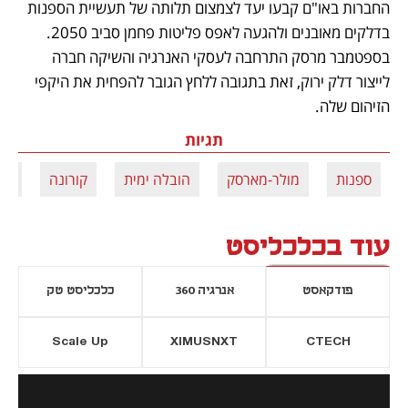
החברות באו"ם קבעו יעד לצמצום תלותה של תעשיית הספנות 
בדלקים מאובנים ולהגעה לאפס פליטות פחמן סביב 2050. 
בספטמבר מרסק התרחבה לעסקי האנרגיה והשיקה חברה 
לייצור דלק ירוק, זאת בתגובה ללחץ הגובר להפחית את היקפי 
הזיהום שלה.
תגיות
ספנות
מולר-מארסק
הובלה ימית
קורונה
חר
עוד בכלכליסט
פודקאסט
אנרגיה 360
כלכליסט טק
Scale Up
XIMUSNXT
CTECH
יסייה חדשה
נפתח בכרטיסייה חדשה