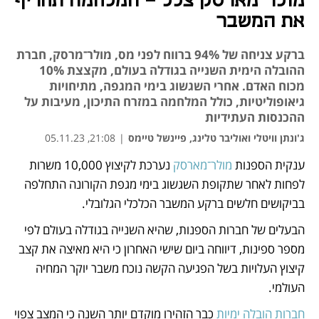
מולר־מארסק צלל - המלחמה תחריף
את המשבר
ברקע צניחה של 94% ברווח לפני מס, מולר־מרסק, חברת
ההובלה הימית השנייה בגודלה בעולם, מקצצת 10%
מכוח האדם. אחרי השגשוג בימי המגפה, מתיחויות
גיאופוליטיות, כולל המלחמה במזרח התיכון, מעיבות על
ההכנסות העתידיות
ג'ונתן וויטלי ואוליבר טלינג, פיינשל טיימס
|
21:08, 05.11.23
ענקית הספנות 
מולר־מארסק
 נערכת לקיצוץ 10,000 משרות 
נפתח בכרטיסייה חדשה
נפתח בכרטיסייה חדשה
לפחות לאחר שתקופת השגשוג בימי מגפת הקורונה התחלפה 
בביקושים חלשים ברקע המשבר הכלכלי הגלובלי.
הבעלים של חברות הספנות, שהיא השנייה בגודלה בעולם לפי 
מספר ספינות, דיווחה ביום שישי האחרון כי היא מאיצה את קצב 
קיצוץ העלויות בשל הפגיעה הקשה נוכח משבר יוקר המחיה 
העולמי.
חברות הובלה ימיות
 כבר הזהירו מוקדם יותר השנה כי המצב צפוי 