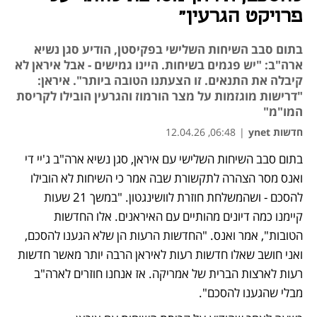
פרויקט הגרעין"
בתום סבב השיחות השלישי בפקיסטן, הודיע סגן נשיא
ארה"ב: "יש פגמים בשיחות. היינו גמישים - אבל איראן לא
קיבלה את התנאים. זו הצעתנו הטובה ביותר". איראן:
"דרישות מוגזמות על מצר הורמוז והגרעין הובילו לקריסת
המו"מ"
חדשות ynet
|
06:48, 12.04.26
בתום סבב השיחות השלישי עם איראן, סגן נשיא ארה"ב ג'יי די 
ואנס מסר הצהרה לתקשורת שבה אמר כי השיחות לא הובילו 
להסכם - ושהמשלחת חוזרת לוושינגטון. "במשך 21 שעות 
קיימנו כמה דיונים מהותיים עם האיראנים. אלו החדשות 
הטובות", אמר ואנס. "החדשות הרעות הן שלא הגענו להסכם, 
ואני חושב שאלו חדשות רעות לאיראן הרבה יותר מאשר חדשות 
רעות לארצות הברית של אמריקה. אז אנחנו חוזרים לארה"ב 
מבלי שהגענו להסכם".