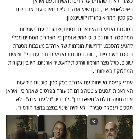
כשעה לאחר שהודיע על קריסת השיחות עם איראן 
באיסלאמאבאד, סגן נשיא ארה"ב ג'יי די ואנס עזב את בירת 
פקיסטן והמריא בחזרה לוושינגטון.
בסוכנות הידיעות האיראנית תסנים, שמזוהה עם משמרות 
המהפכה, דווח גם כן כי המשא ומתן בין הצדדים הסתיים מבלי 
להגיע להסכם. "דרישות מוגזמות של ארה"ב מעכבות מסגרת 
והסכם משותפים", דווח. בסוכנות הידיעות דווח עוד כי "נושאים 
שונים, כולל מצר הורמוז ווהזכות להעשיר אורניום, היו בין נקודות 
המחלוקת בשיחות".
אחרי קריסת השיחות עם ארה"ב בפקיסטן, סוכנות הידיעות 
האיראנית תסנים ציטטה גורם המעורה בפרטים שאמר כי "איראן 
אינה ממהרת לנהל משא ומתן". לדבריו, "כל עוד ארה"ב לא 
תסכים לעסקה סבירה - לא יהיה שינוי במצב במצר הורמוז".