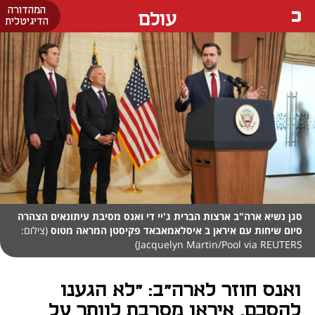
המהדורה
עולם
הדיגיטלית
סגן נשיא ארה"ב ארצות הברית ג'יי די ואנס מסיבת עיתונאים הצהרה
סיום שיחות עם איראן ב איסלאמאבאד פקיסטן המראה מטוס
(צילום:
Jacquelyn Martin/Pool via REUTERS)
ואנס חוזר לארה"ב: "לא הגענו
להסכם, איראן מסרבת לוותר על