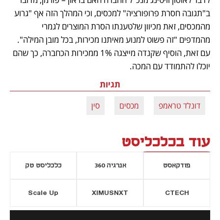
ב"תגובה חסרת פרופורציה" למכסים, וכי המהלך הזה אף "גרוע 
מהמכסים, זאת מכיוון שלטענתו הסרת המוצרים לגמרי 
מהמדפים "זה פשוט למנוע מאיתנו מכירות, בכל מובן המילה". 
עם זאת, הוסיף שקנדה מייצגה 1% ממכירות הכחברה, כך שהם 
יוכלו להתמודד עם המכה. 
תגיות
דונלד טראמפ
מכסים
סין
עוד בכלכליסט
פודקאסט
אנרגיה 360
כלכליסט טק
Scale Up
XIMUSNXT
CTECH
יסייה חדשה
נפתח בכרטיסייה חדשה