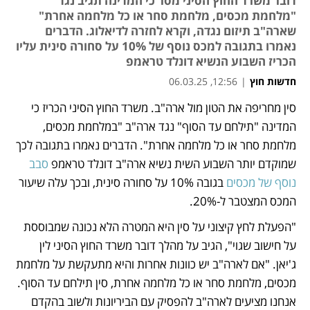
דובר משרד החוץ הסיני מסר כי המדינה תגיב נגד
"מלחמת מכסים, מלחמת סחר או כל מלחמה אחרת"
שארה"ב תיזום נגדה, וקרא לחזרה לדיאלוג. הדברים
נאמרו בתגובה למכס נוסף של 10% על סחורה סינית עליו
הכריז השבוע הנשיא דונלד טראמפ
חדשות חוץ
|
12:56, 06.03.25
סין מחריפה את הטון מול ארה"ב. משרד החוץ הסיני הכריז כי 
נפתח בכרטיסייה חדשה
נפתח בכרטיסייה חדשה
נפתח בכרטיסייה חדשה
המדינה "תילחם עד הסוף" נגד ארה"ב "במלחמת מכסים, 
מלחמת סחר או כל מלחמה אחרת". הדברים נאמרו בתגובה לכך 
שמוקדם יותר השבוע השית נשיא ארה"ב דונלד טראמפ 
סבב 
נוסף של מכסים 
בגובה 10% על סחורה סינית, ובכך עלה שיעור 
המכס המצטבר ל-20%. 
"הפעלת לחץ קיצוני על סין היא המטרה הלא נכונה שמבוססת 
על חישוב שגוי", הגיב על מהלך דובר משרד החוץ הסיני לין 
ג'יאן. "אם לארה"ב יש כוונות אחרות והיא מתעקשת על מלחמת 
מכסים, מלחמת סחר או כל מלחמה אחרת, סין תילחם עד הסוף. 
אנחנו מציעים לארה"ב להפסיק עם הביריונות ולשוב בהקדם 