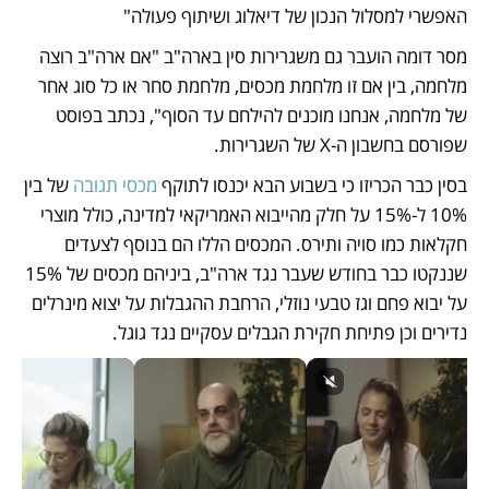
האפשרי למסלול הנכון של דיאלוג ושיתוף פעולה"
מסר דומה הועבר גם משגרירות סין בארה"ב "אם ארה"ב רוצה 
מלחמה, בין אם זו מלחמת מכסים, מלחמת סחר או כל סוג אחר 
של מלחמה, אנחנו מוכנים להילחם עד הסוף", נכתב בפוסט 
שפורסם בחשבון ה-X של השגרירות. 
בסין כבר הכריזו כי בשבוע הבא יכנסו לתוקף 
מכסי תגובה
 של בין 
10% ל-15% על חלק מהייבוא האמריקאי למדינה, כולל מוצרי 
חקלאות כמו סויה ותירס. המכסים הללו הם בנוסף לצעדים 
שננקטו כבר בחודש שעבר נגד ארה"ב, ביניהם מכסים של 15% 
על יבוא פחם וגז טבעי נוזלי, הרחבת ההגבלות על יצוא מינרלים 
נדירים וכן פתיחת חקירת הגבלים עסקיים נגד גוגל.  