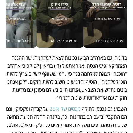
אני לא צריכה את המשרד: רונית שרעבי-חדד מנהלת ארגון של 30000 עובדים מכל מקום_v
זה שינה לי את החיים: איך עידו איז'ק הופך את הסמארטפון לכלי צילום מקצועי_v
כלכליסט דיגיטל
בדומה, גם בארה"ב הביעו נכונות לצאת למלחמה. שר ההגנה 
האמריקאי פיט הגסת' אמר אתמול (ד') בריאיון לפוקס כי ארה"ב 
"מוכנה" לצאת למלחמה נגד סין. "מי ששואף לשלום צריך להיות 
מוכן למלחמה", הוסיף והדגיש כי חשוב להיות חזקים. "לכן אנחנו 
בונים נחדש את הצבא...אנחנו חיים בעולם מסוכן עם מדינות 
חזקות עם אידיאולוגיות שונות לגמרי".  
השבוע גם נכנסו לתוקף 
מכסים של 25%
 על קנדה ומקסיקו, וגם 
הם התקבלו בזעם רב במדינות. כך, בקנדה החלה תנועת מחאה 
שמסירה מהמדפים משקאות אמריקאיים כמו ג'ק דניאלס. אולם, 
לדבר לאוסון וויטינג מנכ"ל החברה האם בראון – פורמן, מדובר 