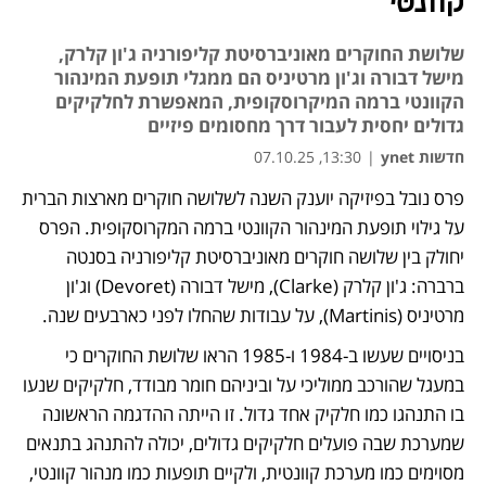
קוונטי
שלושת החוקרים מאוניברסיטת קליפורניה ג'ון קלרק,
מישל דבורה וג'ון מרטיניס הם ממגלי תופעת המינהור
הקוונטי ברמה המיקרוסקופית, המאפשרת לחלקיקים
גדולים יחסית לעבור דרך מחסומים פיזיים
חדשות ynet
|
13:30, 07.10.25
פרס נובל בפיזיקה יוענק השנה לשלושה חוקרים מארצות הברית 
נפתח בכרטיסייה חדשה
נפתח בכרטיסייה חדשה
על גילוי תופעת המינהור הקוונטי ברמה המקרוסקופית. הפרס 
יחולק בין שלושה חוקרים מאוניברסיטת קליפורניה בסנטה 
ברברה: ג'ון קלרק (Clarke), מישל דבורה (Devoret) וג'ון 
מרטיניס (Martinis), על עבודות שהחלו לפני כארבעים שנה. 
בניסויים שעשו ב-1984 ו-1985 הראו שלושת החוקרים כי 
במעגל שהורכב ממוליכי על וביניהם חומר מבודד, חלקיקים שנעו 
בו התנהגו כמו חלקיק אחד גדול. זו הייתה ההדגמה הראשונה 
שמערכת שבה פועלים חלקיקים גדולים, יכולה להתנהג בתנאים 
מסוימים כמו מערכת קוונטית, ולקיים תופעות כמו מנהור קוונטי, 