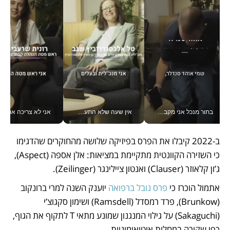
בתור מנכל אני מקבל מאות החלטות ביום, וה- Galaxy Z Fold8 Ultra עוזר לי לחתוך אותן מהר יותר_v
אין שעה שלא התעסקתי במשבר - טל אלכסנדרוביץ’ שגב מנהלת משברים תקשורתיים מכל מקום עם ה- Galaxy Z Fold8 Ultra שלה_v
אני לא צריכה את המשרד:
ב-2022 קיבלו את הפרס בפיזיקה שלושה מהחוקרים שהדגימו 
כי השזירה הקוונטית מתקיימת במציאות: אלן אספה (Aspect), 
ג’ון קלאוזר (Clauser) ואנטון ציילינגר (Zeilinger). 
אתמול הוכרז כי 
פרס נובל ברפואה
 יוענק השנה למרי ברונקוב 
(Brunkow), פרד רמסדל (Ramsdell) ושימון סקגוצ’י 
(Sakaguchi) על גילוי המנגנון שמונע מתאי T לתקוף את הגוף, 
כפי שקורה במחלות אוטואימוניות. 