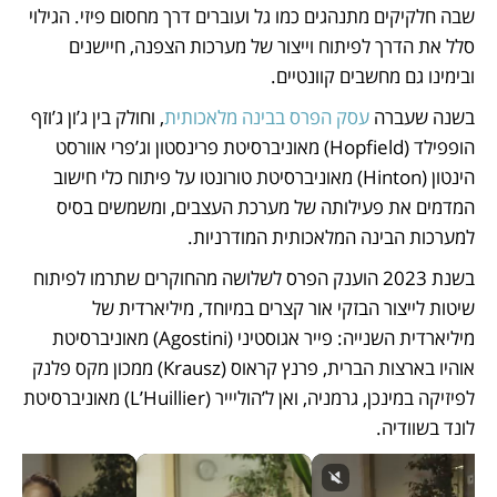
שבה חלקיקים מתנהגים כמו גל ועוברים דרך מחסום פיזי. הגילוי 
סלל את הדרך לפיתוח וייצור של מערכות הצפנה, חיישנים 
ובימינו גם מחשבים קוונטיים.
בשנה שעברה 
עסק הפרס בבינה מלאכותית
, וחולק בין ג’ון ג’וזף 
הופפילד (Hopfield) מאוניברסיטת פרינסטון וג’פרי אוורסט 
הינטון (Hinton) מאוניברסיטת טורונטו על פיתוח כלי חישוב 
המדמים את פעילותה של מערכת העצבים, ומשמשים בסיס 
למערכות הבינה המלאכותית המודרניות. 
בשנת 2023 הוענק הפרס לשלושה מהחוקרים שתרמו לפיתוח 
שיטות לייצור הבזקי אור קצרים במיוחד, מיליארדית של 
מיליארדית השנייה: פייר אגוסטיני (Agostini) מאוניברסיטת 
אוהיו בארצות הברית, פרנץ קראוס (Krausz) ממכון מקס פלנק 
לפיזיקה במינכן, גרמניה, ואן ל’הוליייר (L’Huillier) מאוניברסיטת 
לונד בשוודיה.  