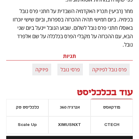
מחר (רביעי) תכריז האקדמיה השבדית על חתני פרס נובל 
בכימיה. ביום חמישי תהיה ההכרזה בספרות, וביום שישי יוכרזו 
באוסלו חתני פרס נובל לשלום. שבוע הנובל יינעל ביום שני 
הבא, עם ההכרזה על מקבלי הפרס בכלכלה על שם אלפרד 
נובל. 
תגיות
פרס נובל לפיזיקה
פרסי נובל
פיזיקה
עוד בכלכליסט
פודקאסט
אנרגיה 360
כלכליסט טק
Scale Up
XIMUSNXT
CTECH
יסייה חדשה
נפתח בכרטיסייה חדשה