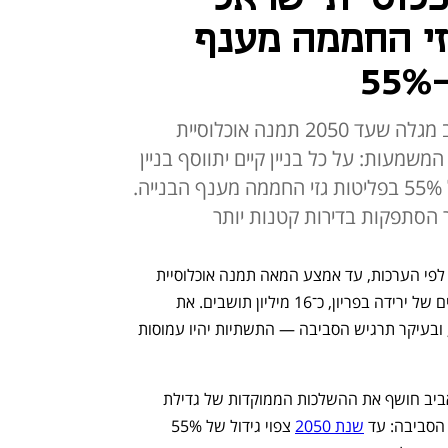
זי החממה מענף
5
מחקר חדש באוניברסיטת תל אביב מגלה שעד 2050 תמנה אוכלוסיית
יון תושבים. המשמעות: על כל בניין קיים יתווסף בניין
נוסף, מה שצפוי להביא לגידול של 55% בפליטות גזי החממה מענף הבנייה.
יקר הסתפקות בדירות קטנות יותר
האוכלוסייה הישראלית גדלה בקצב מואץ. לפי הערכות, עד אמצע המאה תמנה אוכלוסיית 
המדינה 17.6 מיליון תושבים, או בתרחישים של ירידה בפריון, כ־16 מיליון תושבים. את 
ההשלכות נרגיש היטב בכל תחומי החיים, ובעיקר תרגיש הסביבה — התשתיות יהיו עמוסות 
מחקר חדש שהתבצע באוניברסיטת תל אביב חושף את ההשלכות הממוקדות של גדילת 
הסביבה: עד 
שנת 2050
 צפוי גידול של 55% 