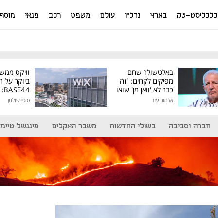
כלכליסט-טק
בארץ
נדל"ן
עולם
משפט
רכב
פנאי
מוסף
באלטשולר שחם
וויקס ממש
מפיקים לקחים: "זה
ביוקר על ר
כבר לא 'וואן מן' שואו
44
של גילעד"
אלמוג עזר
סופי שולמן
מיליון דולר
חברה וסביבה
בשולי החדשות
משבר האקלים
פיננשל טיימ