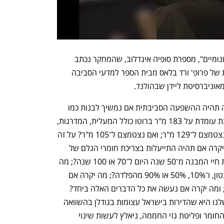
"בעצם בדקנו שלושה תרחישים סוציו־אקונומיים", מספרת סופיה איגדלוב, שהמחקר נכתב 
כעבודת המאסטר שלה, בהנחיה משותפת של פרופ' ורד בלאס מבית הספר למדעי הסביבה 
אוניברסיטת ליידן שבהולנד. 
"שאלנו את עצמנו", מספרת איגדלוב, "מה תהיה ההשפעה הסביבתית אם נמשיך לבנות כמו 
שאנחנו בונים היום, כשיחידת דיור ממוצעת עומדת על 183 מ"ר ברוטו כולל המעלית, המדרגות, 
המחסן, החניה וכדומה; ואז מה יקרה אם נצטמצם ל־129 מ"ר; ואם נצטמצם ל־105 מ"ר? על זה 
הלבשנו שישה תרחישים טכנולוגיים: מה יקרה אם תהיה התייעלות בצריכת חומרי הגלם של 
2%, 5% או 10%?; מה יקרה אם נאריך את חיי המבנה מ־50 שנה היום ל־70 או 100 שנה?; מה 
יקרה אם נמחזר 10%, 30% או 50% מהבטון, ו־10%, 50% או 90% מהפלדה?; מה יקרה אם 
נחליף 20%, 50% או 80% מהבטון בעץ?; ומה יקרה אם נעשה את כל הדברים האלה ביחד? 
בסך הכל בדקנו 18 תרחישים. המסקנה שלנו היא שהדירות בישראל עצומות בגודלן בהשוואה 
למדינות אירופה, וכדי להפחית את צריכת החומר ופליטת גזי החממה, ניאלץ לעשות שינוי 