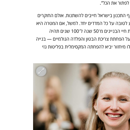
 לפתור את הכל".
דבר אחד ברור מהמחקר: ענף הבנייה וענף התכנון בישראל חייבים להשתנות. אולם החוקרים 
מצאו שאין תרחיש טכנולוגי אחד שמשפיע לטובה על כל המדדים יחד. למשל, אם המטרה היא 
להפחית את כמות פסולת הבניין — הארכת חיי הבניינים מ־50 שנה ל־100 שנים תהיה 
התרחיש היעיל ביותר. אך אם הדגש הוא על הפחתת צריכת הבטון והפלדה הגולמיים — בנייה 
בעץ מהווה את התרחיש היעיל ביותר. ואילו מיחזור יביא להפחתה המקסימלית בפליטות גזי 