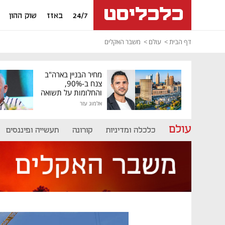
24/7
באזז
שוק ההון
דף הבית
עולם
משבר האקלים
מחיר הבניין בארה"ב
צנח ב-90%,
והחלומות על תשואה
גבוהה התנפצו
אלמוג עזר
עולם
כלכלה ומדיניות
קורונה
תעשייה ופיננסים