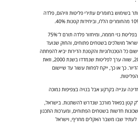
ענף במתח גבוה
מדברים כלכלה, עסקים ומה שב
בנייה בעץ תביא להפחתה משמעותית ביותר בשימוש בחומרים עתירי פליטות וזיהום, פלדה 
מיחזור משיג את ההפחתה הגדולה ביותר בפליטת גזי חממה, ומיחזור פלדה תורם ל־75% 
מההפחתה. אולם 15% מפסולת הבניין בישראל מושלכים בשטחים פתוחים, והחוק שנועד 
לטפל בנושא תקוע. התרחיש הוורוד של יישום כל הטכנולוגיות והקטנת הדירות יביא להפחתה 
של 65% בפליטות לתרחיש הבסיס ב־2050, שווה ערך לפליטות שנמדדו בשנת 2000, וזאת 
למרות הגידול המשמעותי בכמות יחידות הדיור. כך או כך, ייקח לפחות עשור עד שיישום 
הפליטות.
דינה ענייה בקרקע אבל בנויה בצפיפות נמוכה
שינוי חומרי הגלם ואופן הבנייה הם רק חלק קטן בפאזל מורכב שנדרש להשתנות. בישראל, 
הבעיה רחבה: הפוליטיקאים רצים לבנות שכונות חדשות בשטחים הפתוחים, ומערכות התכנון 
אינן מוכוונות לחשיבה הוליסטית מותאמת לעתיד שבו משבר האקלים מחריף, וישראל 