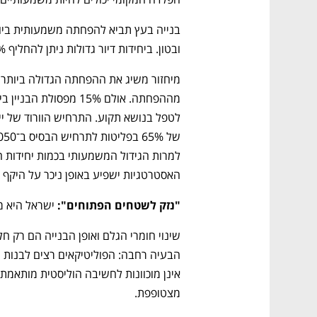
CTech – the
הבית של ההייטק הישראלי
ובטון. ביחידות דיור גדולות ניתן להחליף 10% מהחומרים הללו, וביחידות קטנות 40%.
האסטרטגיות ישפיע באופן ניכר על היקף 
"נזק לשטחים הפתוחים": 
ישראל היא מ
מצטופפת. 