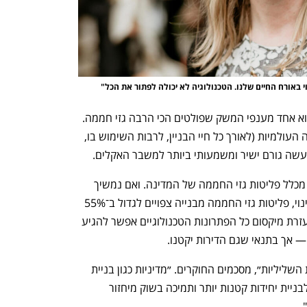
י באורח החיים שלנו. הטכנולוגיה לא יכולה לפתור את הכל"
כבר היום בישראל ובעולם, ענף הבנייה הוא אחד מענפי המשק שפולטים הכי הרבה גזי חממה. 
הוא מייצר כ־40% מסך פליטות גזי החממה העולמיות (לאורך כל חיי הבניין, לרבות השימוש בו, 
מעשה גורם ישיר ומשמעותי ביותר למשבר האקלים. 
בישראל, ייצור הבטון אחראי לבדו על 4% מכלל פליטות גזי החממה של המדינה. ואם נמשיך 
נפתח בכרטיסייה חדשה
נפתח בכרטיסייה חדשה
לבנות כמו שאנחנו בונים היום, ללא כל שינוי, פליטות גזי החממה מבנייה צפויים לגדול ב־55% 
עד 2050. לעומת זאת, כך לפי המחקר, בעזרת מיקסום כל הפתרונות הטכנולוגיים אפשר להגיע 
״הקטנת הדירות תפחית את כל ההשפעות השליליות״, מסכמים החוקרים. ״מדיניות כגון בניית 
חניה אחת פחות לכל יחידה, עידוד כלכלי לבניית יחידות קטנות יותר ותמיכה בשוק מיחזור 
.