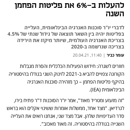
להעלות ב-6% את פליטות הפחמן
השנה
לדברי יו"ר סוכנות האנרגיה הבינלאומית, העלייה
בפליטות יהיה בין השאר תוצאה של גידול שנתי של 4.5%
בצריכת האנרגיה העולמית, שיותר מיקזז את הירידה
בצריכה שנרשמה ב-2020
עומר כביר
|
11:40, 20.04.21
חוזרים לשגרה: חידוש הפעילות הכלכלית והסרת מגבלות 
נפתח בכרטיסייה חדשה
נפתח בכרטיסייה חדשה
הקורונה צפויים להביא ב-2021 לזינוק השני בגודלו בהיסטוריה 
בהיקף פליטות הפחמן – כך מזהירה סוכנות האנרגיה 
הבינלאומית (IEA).
"זה מזעזע ומטריד מאוד", אמר יו"ר הסוכנות ד"ר פתיח בירו, 
לגרדיאן. "מצד אחד, ממשלות אומרות ששינוי אקלים הוא בראש 
סדר העדיפויות שלהן. אבל מצד שני, אנחנו רואים את העלייה 
השנייה בגודלה בהיסטוריה. זה מאוד מאכזב".