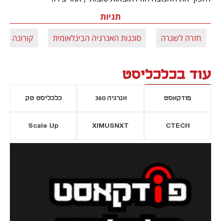
תגיות
חזרה לשגרה
סוכנות האנרגיה הבינלאומית
קורונה
עוד בכלכליסט
פודקאסט
אנרגיה 360
כלכליסט טק
Scale Up
XIMUSNXT
CTECH
יסייה חדשה
נפתח בכרטיסייה חדשה