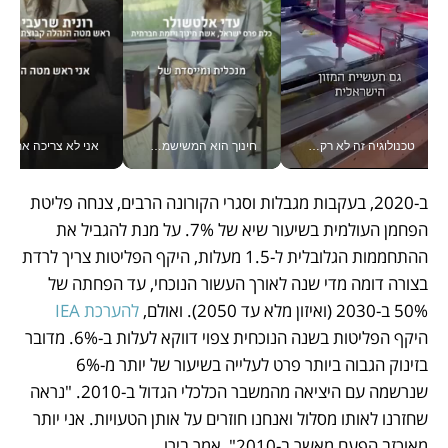
טכנולוגיה זה לא רק בהייטק: גם תעשיית המזון הישראלית מאמצת כלי AI, אוטומציה וניתוח דאטה בזמן אמת
חינוך הוא המשישמה של החיים שלי - V
אני לא צריכה את המשרד:
ב-2020, בעקבות מגבלות וסגרי הקורונה הרבים, צנחה פליטת 
הפחמן העולמית בשיעור שיא של 7%. על מנת להגביל את 
ההתחממות הגלובלית ל-1.5 מעלות, היקף הפליטות צריך לרדת 
בצורה דומה מדי שנה לאורך העשור הנוכחי, עד הפחתה של 
50% ב-2030 (ואיזון מלא עד 2050). ואולם, 
להערכת IEA
היקף הפליטות בשנה הנוכחית צפוי דווקא לעלות ב-6%. מדובר 
בזינוק הגבוה ביותר פרט לעלייה בשיעור של יותר מ-6% 
שנרשמה עם היציאה מהמשבר הכלכלי הגדול ב-2010. "נראה 
שחזרנו לאותו מסלול ואנחנו חוזרים על אותן הטעויות. אני יותר 
מאוכזב הפעם מאשר ב-2010", אמר בירו.