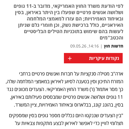
לפי הודעת משרד החוץ האמריקאי, מדובר ב-11 גופים
ושלושה אנשים פרטיים שפעלו בין היתר באיראן, בסין
ובאיחוד האמירויות; הם עזרו למאמצי המלחמה
האיראניים, כולל ברכישת נשק, וכן חומרי גלם שניתן
לעשות בהם שימוש בתוכניות הטילים הבליסטיים
והכטב"מים
חדשות חוץ
|
14:16, 09.05.26
+
נקודות עיקריות
ארה"ב מטילה סנקציות על חברות ואנשים פרטיים ברחבי 
נפתח בכרטיסייה חדשה
המזרח התיכון וסין בטענה לסיוע לאיראן במאמצי המלחמה שלה, 
כך מסר אתמול (ו') משרד החוץ האמריקאי. הצעדים מכוונים נגד 
11 גופים ושלושה אנשים פרטיים שמבססים פעילותם באיראן, 
בסין, בהונג קונג, בבלארוס ובאיחוד האמירויות, ציין המשרד.
"בין הצעדים שננקטו היום נכללים מספר גופים בסין שמספקים 
תצלומי לוויין כדי לאפשר לאיראן לבצע מתקפות צבאיות על 