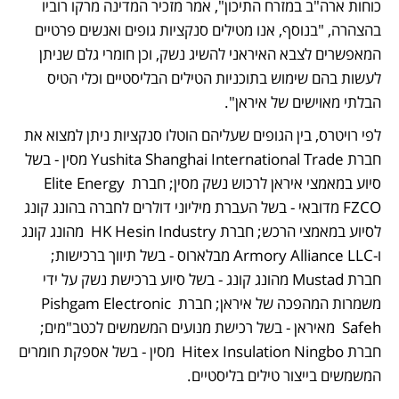
כוחות ארה"ב במזרח התיכון", אמר מזכיר המדינה מרקו רוביו 
בהצהרה, "בנוסף, אנו מטילים סנקציות גופים ואנשים פרטיים 
המאפשרים לצבא האיראני להשיג נשק, וכן חומרי גלם שניתן 
לעשות בהם שימוש בתוכניות הטילים הבליסטיים וכלי הטיס 
הבלתי מאוישים של איראן".
לפי רויטרס, בין הגופים שעליהם הוטלו סנקציות ניתן למצוא את 
חברת Yushita Shanghai International Trade מסין - בשל 
סיוע במאמצי איראן לרכוש נשק מסין; חברת Elite Energy 
FZCO מדובאי - בשל העברת מיליוני דולרים לחברה בהונג קונג 
לסיוע במאמצי הרכש; חברת HK Hesin Industry  מהונג קונג 
ו-Armory Alliance LLC מבלארוס - בשל תיווך ברכישות; 
חברת Mustad מהונג קונג - בשל סיוע ברכישת נשק על ידי 
משמרות המהפכה של איראן; חברת Pishgam Electronic 
Safeh  מאיראן - בשל רכישת מנועים המשמשים לכטב"מים; 
חברת Hitex Insulation Ningbo  מסין - בשל אספקת חומרים 
המשמשים בייצור טילים בליסטיים.