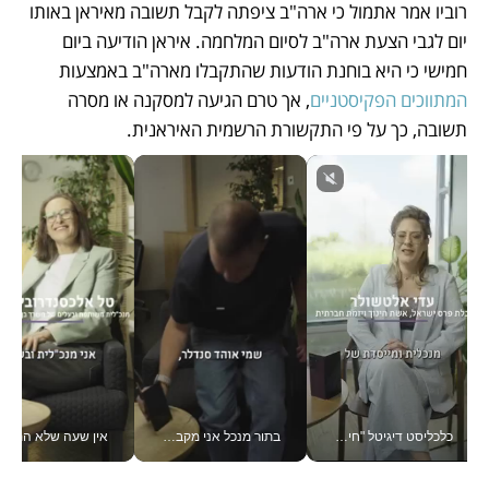
רוביו אמר אתמול כי ארה"ב ציפתה לקבל תשובה מאיראן באותו 
יום לגבי הצעת ארה"ב לסיום המלחמה. איראן הודיעה ביום 
חמישי כי היא בוחנת הודעות שהתקבלו מארה"ב באמצעות 
המתווכים הפקיסטניים
, אך טרם הגיעה למסקנה או מסרה 
תשובה, כך על פי התקשורת הרשמית האיראנית.
כלכליסט דיגיטל "חינוך הוא המשימה של החיים שלי"_v
בתור מנכל אני מקבל מאות החלטות ביום, וה- Galaxy Z Fold8 Ultra עוזר לי לחתוך אותן מהר יותר_v
אין שעה שלא התעסקתי במשבר - טל אלכסנדרוביץ’ שגב מנהלת משברים