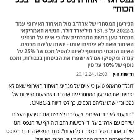
נפט וגז - אחרת נטיל מכסים "בכל
הכוח"
הגירעון המסחרי של ארה"ב מול האיחוד האירופי עמד
ב-2022 על 131.3 מיליארד דולר. הנשיא האמריקאי
הנבחר טען ברשת החברתית שלו כי איים על מנהיגי
האיחוד שאם לא יפחיתו אותו - יושתו עליהם מכסים.
האיום הנוכחי מתווסף לאיום להטיל מכס של 25% על
קנדה ומקסיקו אם לא ישפרו את הביטחון בגבולות, ומכס
נוסף של 10% על סין
חדשות חוץ
|
12:03, 20.12.24
דונלד טראמפ טוען כי איים על מנהיגי האיחוד האירופי שאם לא 
נפתח בכרטיסייה חדשה
יפחיתו את הגירעון המסחרי עם ארה"ב באמצעות רכישות של 
נפט וגז יושתו עליהם מכסים, כך לפי דיווח ב-CNBC. 
"הודעתי לאיחוד האירופי שעליהם לצמצם את הגירעון העצום 
שלהם עם ארה"ב על ידי רכישות רחבות היקף של הנפט והגז 
שלנו. אחרת נטיל מכסים בכל הכוח", כתב הנשיא הנבחר בפוסט 
בפלטפורמת המדיה החברתית שלו טרות' סושיאל. 