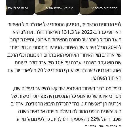
בתפקידים כאלה אי אפשר לחכות: אושרת לוי מניעה השקעות ענק מהטלפון_v
אני לא צריכה את המשרד: רונית שרעבי-חדד מנהלת ארגון של 30000 עובדים מכל מקום_v
זה שינה לי את החיים: 
לפי הנתונים הרשמיים, הגירעון המסחרי של ארה"ב מול האיחוד 
האירופי עמד ב-2022 על 131.3 מיליארד דולר. ארה"ב היא 
היעד הגדול ביותר של סחורה מהאיחוד האירופי, ומייצגת קרוב 
ל-20% מכלל היצוא של האיחוד. הגירעון המסחרי הגדול ביותר 
של ארה"ב מול האיחוד האירופי הוא בתחום המכונות וכלי הרכב, 
שם הוא עמד בשנה שעברה על 106 מיליארד דולר. לעומת 
זאת, באנרגיה לארה"ב יש עודף מסחרי של 70 מיליארד יורו עם 
האיחוד האירופי. 
דיפלומט בכיר באיחוד האירופי, שביקש להישאר בעילום שם, 
מסר כי איומו של טראמפ על המכסים היה צפוי וכי רכישות של 
אנרגיה הן "אפשרות טובה" להגדלת היבוא מהמדינה. ארה"ב 
היא יצאנית הנפט המובילה בעולם והייתה אחראית בשנה 
שעברה על 22% מהאספקה העולמית, כך לפי מנהל מידע 
האנרגיה של ארה"ב. 