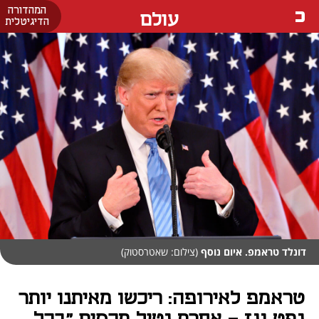
המהדורה
עולם
הדיגיטלית
דונלד טראמפ. איום נוסף
(צילום: שאטרסטוק)
טראמפ לאירופה: ריכשו מאיתנו יותר