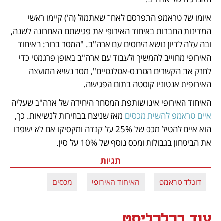
איומו של טראמפ התפרסם לאחר שאתמול (ה') קיימו ראשי 
המדינות החברות באיחוד האירופי את פגישתם האחרונה לשנה, 
ובה עלה לדיון נושא היחסים עם ארה"ב. "המסר ברור: האיחוד 
האירופי מחוייב להמשיך ולעבוד עם ארה"ב באופן פרגמטי כדי 
לחזק את הקשרים הטרנס-אטלנטיים", מסר נשיא המועצה 
האירופית אנטוניו קוסטה בתום הפגישה. 
האיחוד האירופי אינו שותפת המסחר היחידה של ארה"ב שעליה 
איים טראמפ להשית מכסים 
מאז שניצח בבחירות לנשיאות. כך, 
הוא איים להטיל מכס של 25% על קנדה ומקסיקו אם לא ישפרו 
את הביטחון בגבולות ומכס נוסף של 10% על סין. 
תגיות
דונלד טראמפ
האיחוד האירופי
מכסים
עוד בכלכליסט