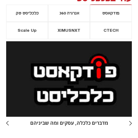
פודקאסט
אנרגיה 360
כלכליסט טק
Scale Up
XIMUSNXT
CTECH
יסייה חדשה
נפתח בכרטיסייה חדשה
מדברים כלכלה, עסקים ומה שביניהם