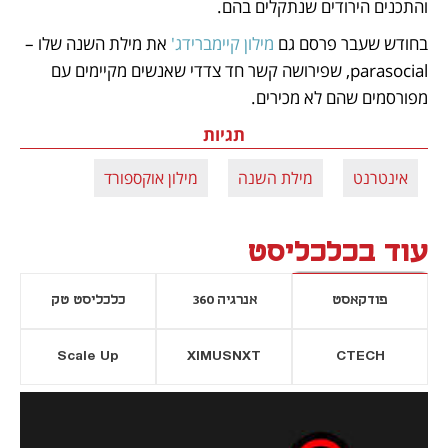
והתכנים הירודים שנתקלים בהם.
בחודש שעבר פרסם גם 
מילון קיימברידג'
 את מילת השנה שלו – 
parasocial, שפירושה קשר חד צדדי שאנשים מקיימים עם 
מפורסמים שהם לא מכירים. 
תגיות
אינטרנט
מילת השנה
מילון אוקספורד
עוד בכלכליסט
פודקאסט
אנרגיה 360
כלכליסט טק
Scale Up
XIMUSNXT
CTECH
יסייה חדשה
נפתח בכרטיסייה חדשה