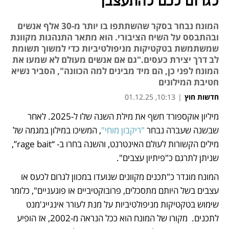
לגרום לכם להתעצבן
המונח נבחר בסקר שהשתתפו בו יותר מ-30 אלף אנשים
ובהתבסס על השיח הציבורי. הוא מתאר התנהגות מקוונת
שמשתמשת בטקטיקות מניפולטיביות כדי למשוך תשומת
לב דרך יצירת כעסים."גם אם אנשים מעולם לא שמעו את
המונח לפני כן, הם מיד מבינים למה הכוונה", הסביר נשיא
חטיבת המילונים
חדשות חוץ
|
10:13, 01.12.25
מיליון אוקספורד חשף את מילת השנה שלו ל-2025. לאחר 
נפתח בכרטיסייה חדשה
נפתח בכרטיסייה חדשה
שבשנה שעברה נבחר 
"ריקבון מוחי"
, המשיכו במילון במגמה של 
מילים הקשורות לעולם האינטרנט, והשנה בחרו ב- “rage bait”, 
שניתן לתרגם כ"פיתיון עצבים". 
המונח מוגדר כ"תכנים מקוונים שנועדו במכוון לגרום לכעס או 
עצבים בשל היותם מתסכלים, פרובוקטיביים או פוגעניים", כלומר 
שימוש בטקטיקות מניפולטיביות על מנת לעורר אינגייג'מנט 
לתכנים.  מקורו של המונח הוא ככל הנראה מ-2002, אז הופיע 