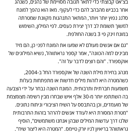
בצ'אט קבוצתי כדי לתאר תגובה מסויימת של נהגים, כשנהג 
אחר בכביש מהבהב להם כדי לעקוף. מאז הוא נהפך למונח 
סלנג נפוץ יותר ויותר, המתאר התנהגות מקוונת שמטרתה 
למשוך תשומת לב דרך יצירת כעסים. לפי המילון, השימוש 
במונח זינק פי 3 בשנה החולפת.
"גם אם אנשים מעולם לא שמעו את המונח לפני כן, הם מיד 
מבינים למה הכוונה", אמר קספר גראתווהל, נשיא המילונים של 
אוקספורד. "והם רוצים לדבר על זה". 
מנהג בחירת מילת השנה של אוקספורד החל ב-2004, 
כשהמטרה היא לזהות מילים חדשות או מתפתחות בעלות 
משמעות חברתית ותרבותית. המונח השנה נבחר על ידי הצבעה 
בה השתתפו יותר מ-30 אלף איש שבחרו מבין רשימה מצומצמת 
של מועמדים, וכן בהתבסס על השיח הציבורי וניתוח נתונים. 
"מטרת המסורת היא לעודד אנשים להרהר בזהות התרבותית 
שלנו דרך עדשות המילים שבהן אנחנו משתמשים", הוסיף 
גראתווהל בריאיון לניו יורק טיימס. "המטרה היא ליצור שיח". 