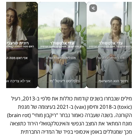
חינוך הוא המשישמה של החיים שלי - V
כלכליסט דיגיטל "חינוך הוא המשימה של החיים שלי"_v
אני לא צריכה את המשרד:
מילים שנבחרו בשנים קודמות כוללות את סלפי ב-2013, רעיל 
(toxic) ב-2018 וחיסון (vax) ב-2021 בעיצומה של מגפת 
הקורונה. בשנה שעברה כאמור נבחר "ריקבון מוחי" (brain rot) 
מונח המתאר את המצב הנפשי והאינטלקטואלי הירוד כתוצאה 
מכך שמגוללים באופן אינסופי בפיד של המדיה החברתית 