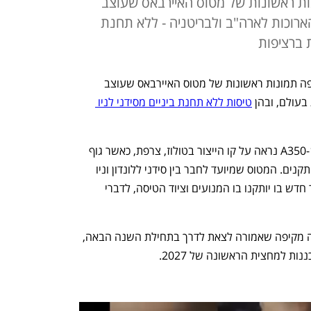
ת ראשונות של מטוס האיירבאס שעוצב
ארוכות לארה"ב ולבריטניה - ללא תחנת
חברת התעופה האוסטרלית קוונטאס חשפה תמונות ראשונות של מטוס האיירבאס שעוצב 
בעולם, ובהן 
טיסות ללא תחנת ביניים מסידני לניו 
המטוס A350-1000ULR (Ultra Long Range) נראה על קו הייצור בטולוז, צרפת, כאשר גוף 
המטוס, הכנפיים, הזנב וגלגלי הנחיתה מותקנים. המטוס שמיועד לחבר בין סידני ללונדון וניו 
יורק בפעם הראשונה, יעבור כעת להאנגר חדש בו יותקנו בו המנועים וציוד הטיסה, לדברי 
המעבר מגיע לקראת תוכנית בדיקות טיסה מקיפה שאמורה לצאת לדרך בתחילת השנה הבאה, 
 למחצית הראשונה של 2027. 