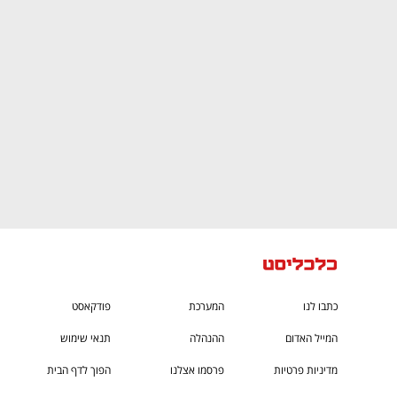
CTech – the
הבית של ההייטק הישראלי
כתבו לנו
המערכת
פודקאסט
המייל האדום
ההנהלה
תנאי שימוש
מדיניות פרטיות
פרסמו אצלנו
הפוך לדף הבית