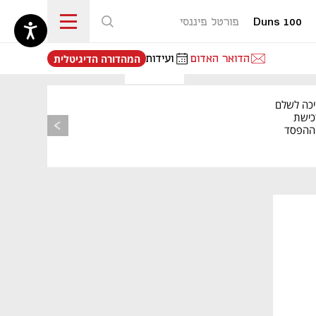
Duns 100
פורטל פיננסי
נפתח בכרטיסייה חדשה
הדואר האדום
ועידות
המהדורה הדיגיטלית
יכה לשלם
כישת
BASE: ההפסד
הרבעוני זינק ל-76