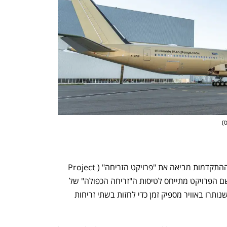
ס
)
מנכ"לית קוונטאס וונסה האדסון אמרה שההתקדמות מביאה את "פרויקט הזריחה" (Project 
Sunrise) צעד אחד קרוב יותר למימוש. שם הפרויקט מתייחס לטיסות ה"זריחה הכפולה" של 
החברה במהלך מלחמת העולם השנייה, שנותרו באוויר מספיק זמן כדי לחזות בשתי זריחות 