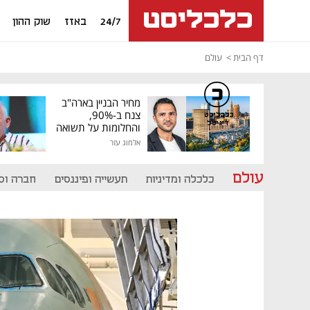
24/7
באזז
שוק ההון
דף הבית
עולם
מחיר הבניין בארה"ב
צנח ב-90%,
כלכליסט
דיגיטל
והחלומות על תשואה
גבוהה התנפצו
אלמוג עזר
עולם
כלכלה ומדיניות
תעשייה ופיננסים
חברה וס