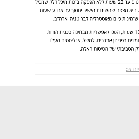
החברה מסרה עוד שהמטוס החדש יוכל לטוס עד 22 שעות ללא הפסקה בזכות מיכל דלק שמכיל 
20 אלף ליטר נוספים, ומערכות מתקדמות. היא מצפה שהשירות הישיר יחסוך עד ארבע שעות 
מינות כיום מאוסטרליה לבריטניה וארה"ב. 
טיסות אולטרה-ארוכות, שאורכן עולה על 16 שעות, הפכו לאפשריות מבחינה טכנית הודות 
למנועים ומטוסים יותר יעילים, אך עדיין עומדים בפניהן אתגרים. למשל, אנליסטים העלו 
זק הסביבתי של הטיסות האלה. 
ירבאס