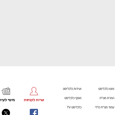
ענף במתח גבוה
מדברים כלכלה, עסקים ומה שב
פוטו כלכליסט
ועידות כלכליסט
המרת מט"ח
מוסף כלכליסט
שרות לקוחות
מינוי לעית
עמוד מט"ח כללי
כלכליסט TV