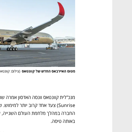
מטוס האיירבאס החדש של קוונטאס
(
צילום: קוונטא
באותה טיסה. 