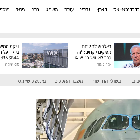
כלכליסט-טק
בארץ
נדל"ן
עולם
משפט
רכב
פנאי
מוסף
באלטשולר שחם
וויקס ממש
מפיקים לקחים: "זה
ביוקר על ר
כבר לא 'וואן מן' שואו
44
של גילעד"
אלמוג עזר
סופי שולמן
מיליון דולר
ביבה
בשולי החדשות
משבר האקלים
פיננשל טיימס