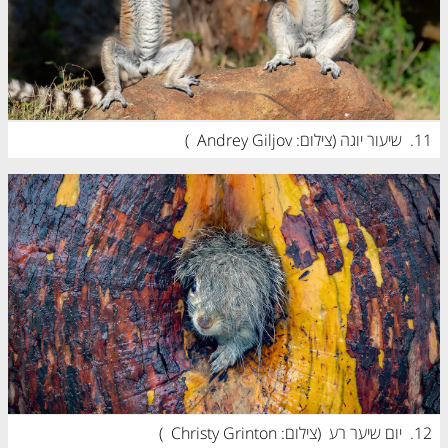
11.
שיעור יוגה (
צילום: Andrey Giljov
)
12.
יום שיער רע  (
צילום: Christy Grinton
)