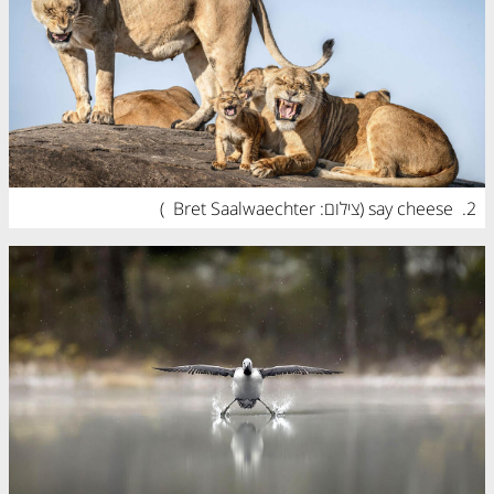
2.
say cheese (
צילום: Bret Saalwaechter
)