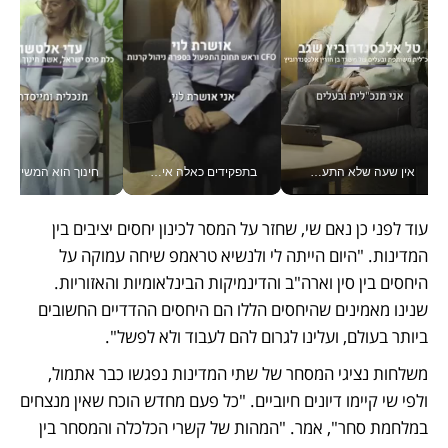
אין שעה שלא התעסקתי במשבר - טל אלכסנדרוביץ’ שגב מנהלת משברים תקשורתיים מכל מקום עם ה- Galaxy Z Fold8 Ultra שלה_v
בתפקידים כאלה אי אפשר לחכות: אושרת לוי מניעה השקעות ענק מהטלפון_v
חינוך הוא המש
עוד לפני כן נאם שי, שחזר על המסר לכינון יחסים יציבים בין 
המדינות. "היום הייתה לי ולנשיא טראמפ שיחה עמוקה על 
היחסים בין סין וארה"ב והדינמיקות הבינלאומיות והאזוריות. 
שנינו מאמינים שהיחסים הללו הם היחסים ההדדיים החשובים 
ביותר בעולם, ועלינו לגרום להם לעבוד ולא לפשל". 
משלחות נציגי המסחר של שתי המדינות נפגשו כבר אתמול, 
ולפי שי קיימו דיונים חיוביים. "כל פעם מחדש הוכח שאין מנצחים 
במלחמת סחר", אמר. "המהות של קשרי הכלכלה והמסחר בין 