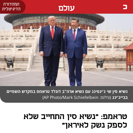
המהדורה
עולם
הדיגיטלית
נשיא סין שי ג'ינפינג עם נשיא ארה"ב דונלד טראמפ במקדש השמיים
בבייג'ינג
(צילום: AP Photo/Mark Schiefelbein)
טראמפ: "נשיא סין התחייב שלא
לספק נשק לאיראן"