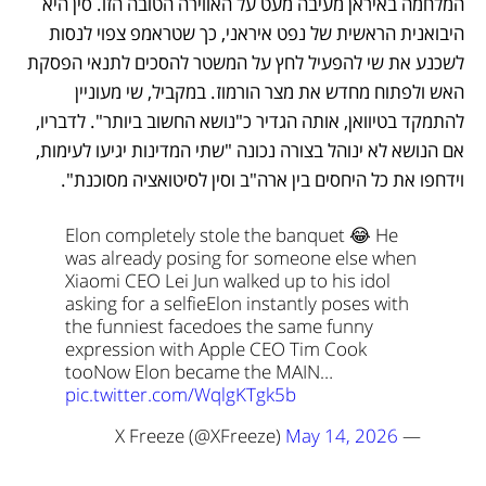
המלחמה באיראן מעיבה מעט על האווירה הטובה הזו. סין היא 
היבואנית הראשית של נפט איראני, כך שטראמפ צפוי לנסות 
לשכנע את שי להפעיל לחץ על המשטר להסכים לתנאי הפסקת 
האש ולפתוח מחדש את מצר הורמוז. במקביל, שי מעוניין 
להתמקד בטיוואן, אותה הגדיר כ"נושא החשוב ביותר". לדבריו, 
אם הנושא לא ינוהל בצורה נכונה "שתי המדינות יגיעו לעימות, 
וידחפו את כל היחסים בין ארה"ב וסין לסיטואציה מסוכנת". 
Elon completely stole the banquet 😂 
He 
was already posing for someone else when 
Xiaomi CEO Lei Jun walked up to his idol 
asking for a selfie
Elon instantly poses with 
the funniest face
does the same funny 
expression with Apple CEO Tim Cook 
too
Now Elon became the MAIN… 
pic.twitter.com/WqlgKTgk5b
May 14, 2026
— X Freeze (@XFreeze) 