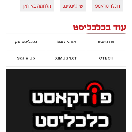
דונלד טראמפ
שי ג'ינפינג
מלחמה באיראן
עוד בכלכליסט
פודקאסט
אנרגיה 360
כלכליסט טק
Scale Up
XIMUSNXT
CTECH
יסייה חדשה
נפתח בכרטיסייה חדשה