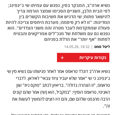
נשיא ארה"ב, המבקר בסין, נפגש עם עמיתו שי ג'ינפינג;
לפי הבית הלבן, השניים הסכימו שמצר הורמוז צריך
להישאר פתוח; שי הדגיש את חשיבות הקשרים בין
המדינות: "זו לא רק סיסמה; מערכת היחסים צריכה להיות
פעולה שמתקדמת לעבר מטרה זהה משני הצדדים". הוא
נפגש גם עם משלחת של מנכ"לים אמריקאים והבטיח
לפתוח "אף יותר" את הדלת בפניהם
ליטל סמט
|
18:32, 14.05.26
+
נקודות עיקריות
נשיא ארה"ב דונלד טראמפ אמר לאחר פגישתו עם נשיא סין שי 
ג'ינפינג כי שי "אמר שלא יעביר ציוד צבאי" לאיראן. לדברי 
טראמפ, "זו הצהרה גדולה". בריאיון לכתב "פוקס ניוז" שון 
האניטי, טראמפ הוסיף: "במקביל, הוא (שי) אמר שהם קונים 
הרבה מהנפט שלהם שם, והם היו רוצים להמשיך לעשות את 
זה".