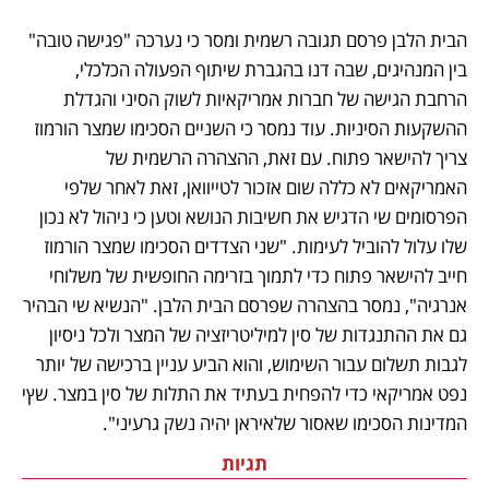
הבית הלבן פרסם תגובה רשמית ומסר כי נערכה "פגישה טובה" 
בין המנהיגים, שבה דנו בהגברת שיתוף הפעולה הכלכלי, 
הרחבת הגישה של חברות אמריקאיות לשוק הסיני והגדלת 
ההשקעות הסיניות. עוד נמסר כי השניים הסכימו שמצר הורמוז 
צריך להישאר פתוח. עם זאת, ההצהרה הרשמית של 
האמריקאים לא כללה שום אזכור לטייוואן, זאת לאחר שלפי 
הפרסומים שי הדגיש את חשיבות הנושא וטען כי ניהול לא נכון 
שלו עלול להוביל לעימות. "שני הצדדים הסכימו שמצר הורמוז 
חייב להישאר פתוח כדי לתמוך בזרימה החופשית של משלוחי 
אנרגיה", נמסר בהצהרה שפרסם הבית הלבן. "הנשיא שי הבהיר 
גם את ההתנגדות של סין למיליטריזציה של המצר ולכל ניסיון 
לגבות תשלום עבור השימוש, והוא הביע עניין ברכישה של יותר 
נפט אמריקאי כדי להפחית בעתיד את התלות של סין במצר. שץי 
המדינות הסכימו שאסור שלאיראן יהיה נשק גרעיני". 
תגיות