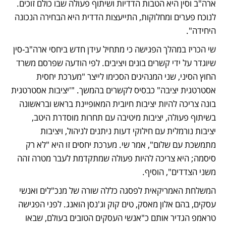
ארה"ב וסין היא הטבות הדדיות ושיתוף פעולה שבו כולם זוכים. 
לנוכח פערים ומחלוקות, התייעצות הדדית היא הבחירה הנכונה 
היחידה". 
שי הכריז במהלך הפגישה כי מתחיל עידן חדש ביחסי ארה"ב-סין 
שיוגדר על ידי קשרים בונים ויציבים. לפי הודעה שפרסם משרד 
החוץ הסיני, שני המנהיגים הסכימו לייצר "מערכת יחסית 
אסטרטגית יציבה" כבסיס לקשרים בהמשך. "'יציבות אסטרטגית 
בונה צריכה להיות יציבות חיובית המאופיינת בראש ובראשונה 
בשיתוף פעולה, יציבות מיטיבה עם תחרות מוסדרת היטב, 
יציבות נורמלית עם חילוקי דעות ניתנים לניהול, ויציבות 
מתמשכת עם שלום", אמר שי. מערכת יחסים זו היא "לא רק 
סיסמה; היא צריכה להיות פעולה שמתקדמת לעבר מטרה זהה 
משני הצדדים", הוסיף.
המשלחת האמריקאית לפסגה כללה שורה של מנכ"לים ואנשי 
עסקים, בהם אלון מאסק, טים קוק וג'נסן הואנג. לפני הפגישה 
טראמפ הגדיר אותם כ"אנשי העסקים הטובים בעולם, שבאו 