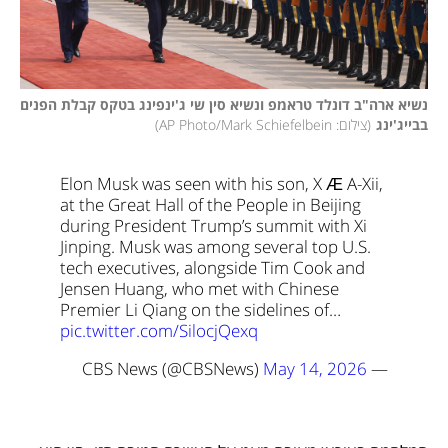
נשיא ארה"ב דונלד טראמפ ונשיא סין שי ג'ינפינג בטקס קבלת הפנים 
בבייג'ינג
(
צילום: AP Photo/Mark Schiefelbein
)
Elon Musk was seen with his son, X Æ A-Xii, 
at the Great Hall of the People in Beijing 
during President Trump’s summit with Xi 
Jinping. Musk was among several top U.S. 
tech executives, alongside Tim Cook and 
Jensen Huang, who met with Chinese 
Premier Li Qiang on the sidelines of… 
pic.twitter.com/SilocjQexq
May 14, 2026
— CBS News (@CBSNews) 