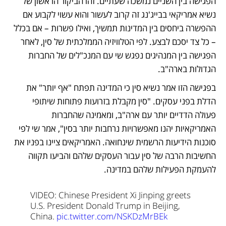
הפגישה בין השניים נמשכה שעתיים. זהו הביקור הראשון של 
נשיא אמריקאי בבייג'נג זה קרוב לעשור והוא עשוי לקבוע אם 
ההפשרה ביחסים בין המדינות תמשיך, ואילו פשרות – אם בכלל 
– כל צד יסכם לבצע. לפי הטלוויזיה הממלכתית של סין, לאחר 
הפגישה בין המנהיגים נפגש שי עם המנכ"לים של החברות 
הגדולות בארה"ב. 
בפגישה הזו אמר נשיא סין כי המדינה תפתח "אף יותר" את 
הדלת בפני עסקים. "סין מקבלת בזרועות פתוחות שיתופי 
פעולה הדדיים יותר עם ארה"ב, ומאמינה שהחברות 
האמריקאיות יהנו מאפשרויות נרחבות יותר בסין", אמר שי לפי 
סוכנות הידיעות הרשמית שינחואה. האמריקאים ציינו בפניו את 
החשיבות הרבה של סין עבור העסקים שלהם והביעו תקווה 
להעמקת הפעילות שלהם במדינה. 
VIDEO: Chinese President Xi Jinping greets 
U.S. President Donald Trump in Beijing, 
China. 
pic.twitter.com/NSKDzMrBEk