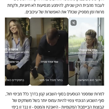
לעבוד מהבית היכן שניתן, להימנע מנסיעות לא חיוניות, ולקחת 
מרווח זמן מספיק שכולל את האפשרות של עיכובים. 
חינוך הוא המשישמה של החיים שלי - V
בתור מנכל אני מקבל מאות החלטות ביום, וה- Galaxy Z Fold8 Ultra עוזר לי לחתוך אותן מהר יותר_v
בתפקידים כאלה אי אפשר לח
למרות שמספר הנוסעים בסוף השבוע קטן בדרך כלל מבימי חול, 
סוף השבוע הנוכחי צפוי להיות עמוס יותר בשל משחקים של 
קבוצות הבייסבול המקומיות - היאנקיז והמטס - זו נגד זו בימי 