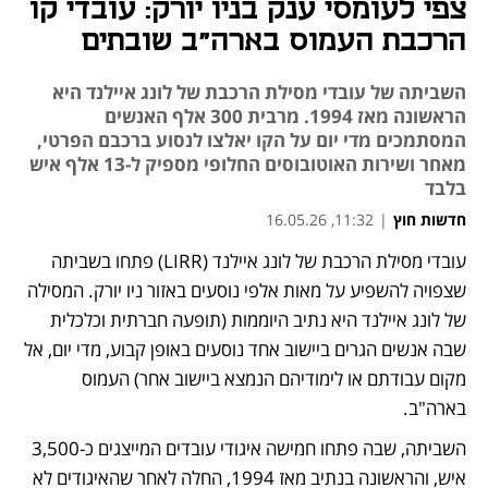
צפי לעומסי ענק בניו יורק: עובדי קו
הרכבת העמוס בארה"ב שובתים
השביתה של עובדי מסילת הרכבת של לונג איילנד היא
הראשונה מאז 1994. מרבית 300 אלף האנשים
המסתמכים מדי יום על הקו יאלצו לנסוע ברכבם הפרטי,
מאחר ושירות האוטובוסים החלופי מספיק ל-13 אלף איש
בלבד
חדשות חוץ
|
11:32, 16.05.26
עובדי מסילת הרכבת של לונג איילנד (LIRR) פתחו בשביתה 
נפתח בכרטיסייה חדשה
שצפויה להשפיע על מאות אלפי נוסעים באזור ניו יורק. המסילה 
של לונג איילנד היא נתיב היוממות (תופעה חברתית וכלכלית 
שבה אנשים הגרים ביישוב אחד נוסעים באופן קבוע, מדי יום, אל 
מקום עבודתם או לימודיהם הנמצא ביישוב אחר) העמוס 
בארה"ב. 
השביתה, שבה פתחו חמישה איגודי עובדים המייצגים כ-3,500 
איש, והראשונה בנתיב מאז 1994, החלה לאחר שהאיגודים לא 