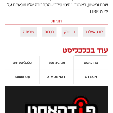
שבת וראשון, באצטדיון סיטי פילד שהתחבורה אליו מופעלת על 
ידי ה-LIRR.
תגיות
לונג איילנד
ניו יורק
רכבות
שביתה
עוד בכלכליסט
פודקאסט
אנרגיה 360
כלכליסט טק
Scale Up
XIMUSNXT
CTECH
יסייה חדשה
נפתח בכרטיסייה חדשה