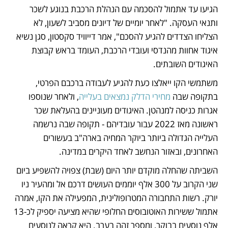
הגיעו עד אתמול להסכמה עם הנהלת הרכבת בנוגע לשכר 
ותנאי העסקה. "לאחר יומיים של דיונים מסביב לשעון, לא 
הצליחו הצדדים להגיע להסכם", אמר דייוויד סקסטון, סגן נשיא 
איגוד אחוות מהנדסי ועובדי הרכבת, העומד בראש קבוצת 
האיגודים השובתים. 
משתמשי הקו ייאלצו כעת להגיע לעבודה ברכבם הפרטי, 
בתקופה שבה 
מחירי הדלק נמצאים בעלייה
, ולאחר שנוספו 
אגרות כניסה למנהטן. האיגודים מעוניינים בהעלאת שכר 
ראשונה מאז 2022 עבור עובדיהם - תקופה שבה נרשמה 
העלייה הגדולה ביותר ביוקר המחיה בארה"ב בעשורים 
האחרונים, ובאזור הנחשב לאחד היקרים במדינה. 
השביתה שהחלה מוקדם יותר היום (שבת) צפויה להשפיע ביום 
שני הקרוב על 300 אלף יוממים העושים דרכם אל ומהעיר ניו 
יורק. רשות התחבורה המטרופולינית, המפעילה את הקו, אמרה 
אתמול ששירות האוטובוסים החלופי שהיא מציעה יספיק לכ-13 
אלף נוסעים בבוקר, ומספר זהה בערב. היא קראה לנוסעים 