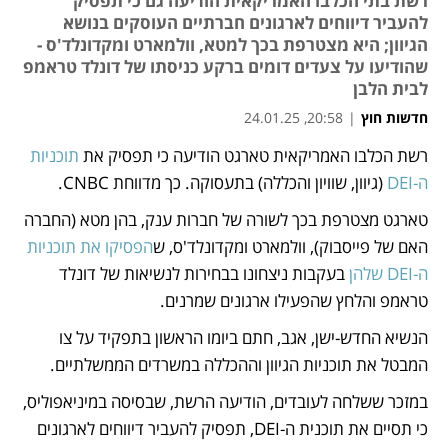
רשת בתי הכלבו האמריקאית הודיעה גם כי תפסיק
להעביר דיווחים לארגונים חברתיים העוסקים בנושא
הגיוון; היא מצטרפת בכך למטא, וולמארט ומקדונלד'ס -
שהודיעו על צעדים דומים ברקע כניסתו של דונלד טראמפ
לבית הלבן
חדשות חוץ
|
20:58, 24.01.25
רשת הכלבו האמריקאית טארגט הודיעה כי תפסיק את 
תוכניות 
נפתח בכרטיסייה חדשה
נפתח בכרטיסייה חדשה
נפתח בכרטיסייה חדשה
ה-DEI
 (גיוון, שוויון והכללה) בתעסוקה. כך מדווחת CNBC.
טארגט מצטרפת בכך לשורה של חברות ענק, בהן מטא (החברה 
האם של פייסבוק), וולמארט ומקדונלד'ס, ש
הפסיקו את תוכניות 
ה-DEI שלהן
 בעקבות ניצחונו בבחירות לנשיאות של דונלד 
טראמפ והלחץ שהפעילו ארגונים שמרנים. 
הנשיא החדש-ישן, אגב, חתם ביומו הראשון בתפקיד על צו 
המבטל את תוכניות הגיוון וההכללה במשרדים הממשלתיים.
במזכר ששלחה לעובדים, הודיעה הרשת, שבסיסה במיניאפוליס, 
כי תסיים את תוכנית ה-DEI, תפסיק להעביר דיווחים לארגונים 