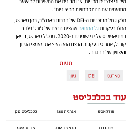
מיליוני צרכנים מדי יום, אנו מבינים את החשיבות להישאר 
מתואמים עם ההתפתחויות החיצוניות".
חלק גדול מתוכניות ה-DEI של חברות בארה"ב, בהן טארגט, 
החלו בעקבות 
גל המחאה
 שהצית הרצח של ג'ורג' פלויד 
במיניאפוליס על ידי שוטרים ב-2020. מנכ"ל טארגט, בריאן 
קורנל, אמר כי בעקבות הרצח הוא האיץ את מאמצי הגיוון 
והשוויון של החברה.
תגיות
טארגט
DEI
גיוון
עוד בכלכליסט
פודקאסט
אנרגיה 360
כלכליסט טק
Scale Up
XIMUSNXT
CTECH