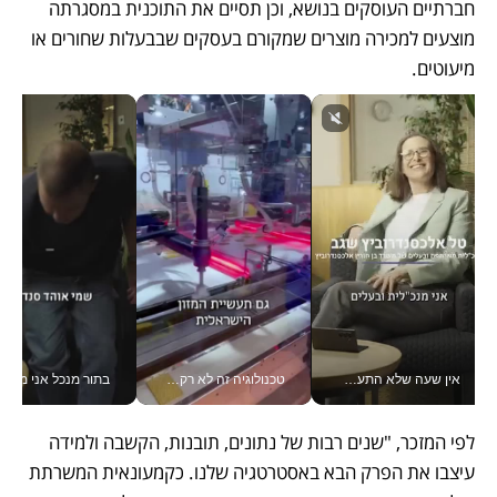
חברתיים העוסקים בנושא, וכן תסיים את התוכנית במסגרתה 
מוצעים למכירה מוצרים שמקורם בעסקים שבבעלות שחורים או 
מיעוטים.
אין שעה שלא התעסקתי במשבר - טל אלכסנדרוביץ’ שגב מנהלת משברים תקשורתיים מכל מקום עם ה- Galaxy Z Fold8 Ultra שלה_v
טכנולוגיה זה לא רק בהייטק: גם תעשיית המזון הישראלית מאמצת כלי AI, אוטומציה וניתוח דאטה בזמן אמת
בתור מנכל אני מקבל מאות הח
לפי המזכר, "שנים רבות של נתונים, תובנות, הקשבה ולמידה 
עיצבו את הפרק הבא באסטרטגיה שלנו. כקמעונאית המשרתת 