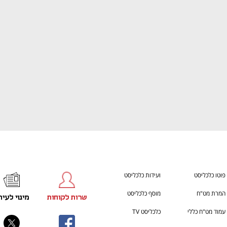
ענף במתח גבוה
מדברים כלכלה, עסקים ומה שב
פוטו כלכליסט
ועידות כלכליסט
המרת מט"ח
מוסף כלכליסט
שרות לקוחות
מינוי לעית
עמוד מט"ח כללי
כלכליסט TV