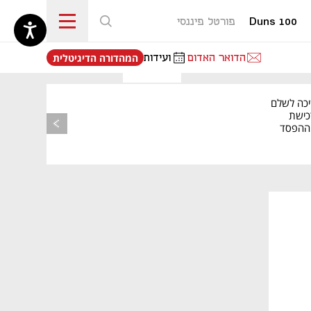
Duns 100
פורטל פיננסי
נפתח בכרטיסייה חדשה
הדואר האדום
ועידות
המהדורה הדיגיטלית
יכה לשלם
כישת
BASE: ההפסד
הרבעוני זינק ל-76