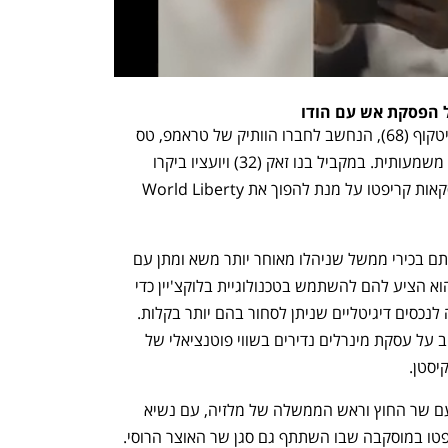
על הפסקת אש עם הודו
מאז כניסתו לתפקיד כשליח מיוחד, סטיב ויטקוף (68), הנחשב לחברו הוותיק של טראמפ, טס 
ברחבי העולם ועסוק בפעילות דיפלומטית משמעותית. במקביל בנו זאק (32) ויועציו ביקרו 
בלפחות ארבע מדינות במסגרת קידום עסקאות קריפטו על מנת להפוך את World Liberty 
בפקיסטן, למשל, נפגש זאק ויטקוף עם אותם בכירי ממשל שניהלו מאוחר יותר משא ומתן עם 
ממשל טראמפ על הפסקת אש עם הודו. הוא הציע להם להשתמש בטכנולוגיית בלוקצ'יין כדי 
להפוך את המינרלים הנדירים של המדינה לנכסים דיגיטליים שניתן לסחור בהם יותר בקלות. 
במקביל, פקיסטן מנהלת שיחות עם ארה"ב על עסקת מינרלים נדירים בשווי פוטנציאלי של 
יסטן.
יועציו ושותפיו של זאק ויטקוף נפגשו גם עם שר החוץ וראש הממשלה של מלזיה, עם נשיא 
יפטו במוסקבה שבו השתתף גם סגן שר האוצר הרוסי.