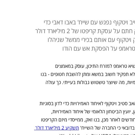
יב ויטקוף נפגש עם שייח' באבו דאבי כדי
לקדם הסכם שבבים רגיש, בנו זאק חתם על עסקת קריפטו של 2 מיליארד דולר
ק ויטקוף עם אותם בכירי ממשל שניהלו
טראמפ על הפסקת אש עם הודו
בעוד סטיב ויטקוף, שליחו המיוחד של הנשיא טראמפ למזרח התיכון, עוסק במאמצים 
דיפלומטיים ברחבי העולם - ובין היתר ממלא תפקיד חשוב במשא ומתן להשבת חטופים - בנו 
זאק פועל לקידום עסקאות קריפטו בינלאומיות, מה שיוצר טשטוש גבולות בעייתי. כך עולה 
חודש לפני השבעת הנשיא טראמפ, טס האב סטיב ויטקוף לאיחוד האמירויות כדי לדון בסוגיות 
אזוריות עם השייח' טחנון בן זאיד אל נהיאן, יועץ הביטחון הלאומי של איחוד האמירויות, 
ולהשתתף בכנס קריפטו. פחות מחמישה חודשים לאחר מכן, בנו זאק, ממייסדי מיזם הקריפטו 
תשקיע 2 מיליארד דולר 