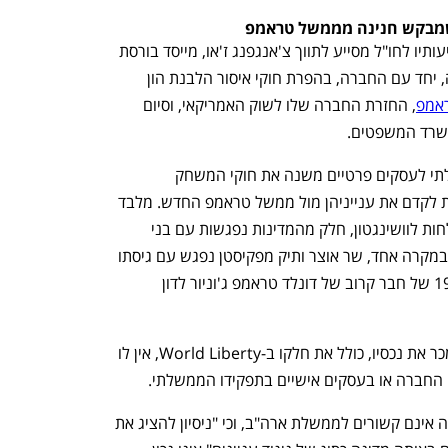
 שמבקש חנינה מממשל טראמפ
את חלק מהפגישות שמקיים זאק בעת נסיעותיו לחו"ל מסייע לתווך צ'אנגפנג ז'או, מייסד בורסת 
הקריפטו בייננס, שב-2023 הודה באשמה, יחד עם החברה, בהפרת חוקי איסור הלבנת הון 
אמפ
, החזרת החברה שלו לשוק האמריקאי, וסיום 
משרד המשפטים.
הטשטוש יוצא הדופן בין משא ומתן ממשלתי לעסקים פרטיים משנה את חוקי המשחק 
הדיפלומטיים עבור מדינות זרות המבקשות לקדם את ענייניהן מול ממשל טראמפ החדש. מלבד 
שכירת שתדלנים אמריקאים ושליחת משלחות לוושינגטון, חלק מהמדינות נפגשות עם בני 
משפחה של בכירים אמריקאים וחבריהם. במקרה אחד, שר אוצר ותיק מפקיסטן נפגש עם גיסתו 
של שר ההגנה פיט הגסת' ועם בנו בן ה-19 של חבר קרוב של דונלד טראמפ ג'וניור לדון 
הבית הלבן מסר לג'ורנל כי סטיב ויטקוף מכר את נכסיו, כולל את חלקו ב-World Liberty, אין לו 
י החברה או בעסקים אישיים בתפקידו הממשלתי.
דובר World Liberty טען כי עסקי החברה אינם קשורים לממשלת ארה"ב, וכי "ניסיון להציג את 