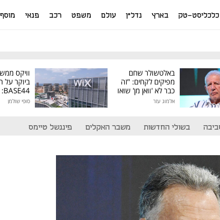
כלכליסט-טק
בארץ
נדל"ן
עולם
משפט
רכב
פנאי
מוסף
באלטשולר שחם
וויקס ממש
מפיקים לקחים: "זה
ביוקר על ר
כבר לא 'וואן מן' שואו
44
של גילעד"
אלמוג עזר
סופי שולמן
מיליון דולר
ביבה
בשולי החדשות
משבר האקלים
פיננשל טיימס