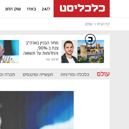
24/7
באזז
שוק ההון
דף הבית
עולם
מחיר הבניין בארה"ב
צנח ב-90%,
כלכליסט
דיגיטל
והחלומות על תשואה
גבוהה התנפצו
אלמוג עזר
עולם
כלכלה ומדיניות
תעשייה ופיננסים
חברה וס