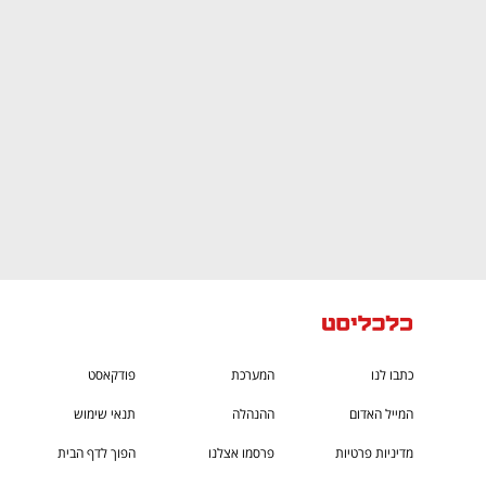
CTech – the
הבית של ההייטק הישראלי
כתבו לנו
המערכת
פודקאסט
המייל האדום
ההנהלה
תנאי שימוש
מדיניות פרטיות
פרסמו אצלנו
הפוך לדף הבית