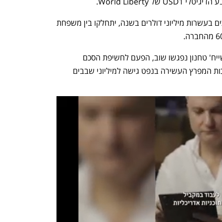
U של World Liberty. 
אגב, הרווחים הצפויים מהעסקה, המוערכים בעשרות מיליוני דולרים בשנה, יתחלקו בין משפחת 
לפי הג'ורנל, ב-15 במאי, האב ויטקוף והשייח' טחנון נפגשו שוב, הפעם לחשיפת הסכם 
שהאמירויות ביקשו זמן רב, המעניק לנסיכות המפרץ העשירה בנפט גישה למיליוני שבבים 