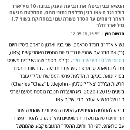
הנשיא ובניו ביטלו את תביעת הענק בגובה 10 מיליארד
דולר נגד ה-IRS בגין הדלפת נתוני המס. ההחלטה מגיעה
לאחר דיווחים על הסדר פשרה שנוי במחלוקת בשווי 1.7
מיליארד דולר
חדשות חוץ
|
16:59, 18.05.26
נשיא ארה"ב דונלד טראמפ, שני בניו וארגון טראמפ ביטלו היום 
נפתח בכרטיסייה חדשה
(ב') את התביעה שהגישו נגד רשות המסים האמריקאית (IRS), 
בסכום של 10 מיליארד דולר
. כך לפי מסמך שהוגש לבית משפט 
פדרלי במיאמי. טראמפ הגיש את התביעה נגד רשות המסים 
בסוף ינואר, בעקבות הדלפת פרטי המס שלו על ידי עובד 
הרשות (צ’רלס 'צאז' ליטלג'ון - Charles “Chaz” Littlejohn) 
בשנים 2019 ו-2020. לא הועברה תגובה נוספת מטעם עורכי 
דינו של הנשיא ועורכי הדין של ה-IRS. 
ברקע להחלטה המפתיעה, הסערה הציבורית שהחלה אחרי 
הדיווחים לפיהם משרד המשפטים ניהל מגעים להסדר פשרה 
עם טראמפ. לפי הדיווחים, ההסדר המגובש קבע שהממשל 