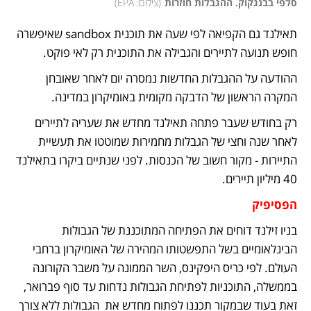
סלפי בבנגקוק. ההגבלות חוזרות
(
צילום: EPA
)
תאילנד גם הקפיאה לפי שעה את תוכנית sandbox שאיפשרה 
חופש תנועה לתיירים והגבילה את התוכנית רק לאי פוקט. 
ההודעה על ההגבלות החדשות נמסרה יום לאחר שאובחן 
המקרה הראשון של הדבקה מקומית באומיקרון במדינה. 
רק בחודש שעבר פתחה תאילנד מחדש את שעריה לתיירים 
לאחר שנה וחצי של הגבלות מחמירות שמוטטו את תעשיית 
התיירות - מקור חשוב של הכנסות. לפני שנתיים ביקרו בתאילנד 
40 מיליון תיירים. 
הפסיפיק
בניו זילנד דוחים את הפתיחה המתוכננת של הגבולות 
הבינלאומיים בשל התפשטותו המהירה של האומיקרון ברחבי 
העולם. לפי כריס היפקינס, השר הממונה על משבר הקורונה 
בממשלה, התוכניות לפתיחת הגבולות נדחות עד סוף פברואר,  
זאת בעוד שבמקור תכננו לפתוח מחדש את  הגבולות ללא צורך 