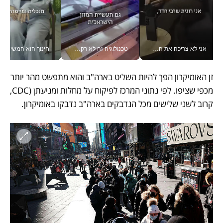
אני לא צריכה את המשרד: רונית שרעבי-חדד מנהלת ארגון של 30000 עובדים מכל מקום_v
טכנולוגיה זה לא רק בהייטק: גם תעשיית המזון הישראלית מאמצת כלי AI, אוטומציה וניתוח דאטה בזמן אמת
חינוך הוא המש
זן האומיקרון הפך להיות השליט בארה"ב והוא מתפשט מהר יותר 
מכפי שציפו. לפי נתוני המרכז לפיקוח על מחלות ומניעתן (CDC, 
קרוב לשני שלישים מכל הנדבקים בארה"ב נדבקו באומיקרון.