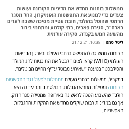
ממשלות בוחנות מחדש את מדיניות הקורונה ועושות
צעדים כדי למנוע את התפשטות האומיקרון. החל מסגר
הרמטי שהוטל בהולנד, חובת עטיית מסיכה ששבה לערים
בארה"ב, סגירת פאבים, בתי קולנוע ומתחמי בידור
מהשעה חמש בקנדה. סקירה עולמית
ליטל סמט
|
10:38, 21.12.21
הקורונה ממשיכה להתפשט ברחבי העולם ובארגון הבריאות 
נפתח בכרטיסייה חדשה
נפתח בכרטיסייה חדשה
נפתח בכרטיסייה חדשה
נפתח בכרטיסייה חדשה
העולמי (WHO) קראו לציבור לבטל את התוכניות לחג המולד 
והסילבסטר בטענה "שאירוע מבוטל עדיף מחיים מבוטלים". 
במקביל, ממשלות ברחבי העולם 
מתחילות לפעול נגד התפשטות 
הקורונה
 ומטילות מחדש הגבלות. הבולטת ביותר עד כה היא 
הולנד שהשבוע הפכה לראשונה באירופה שמטילה סגר הדוק, 
אך גם במדינות רבות שוקלים מחדש את ההקלות וההגבלות 
האפשריות. 