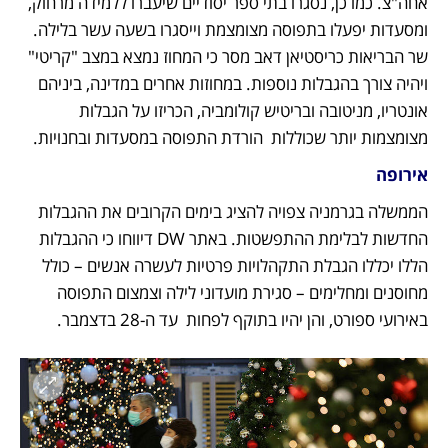
אחה"צ. כמו כן, נסגרו בתי ספר יסודיים שיעברו ללמידה מרחוק, 
ומסעדות יפעלו בתפוסה מצומצמת וייסגרו בשעה עשר בלילה. 
שר הבריאות כריסטיאן דאב מסר כי המחוז נמצא במצב "קריטי" 
ויהיה צורך בהגבלות נוספות. במחוזות אחרים במדינה, ביניהם 
אונטריו, מניטובה ובריטיש קולומביה, הכריזו על הגבלות 
מצומצמות יותר שכוללות  הורדת התפוסה במסעדות ובחנויות. 
אירופה
הממשלה בגרמניה צפויה להציג בימים הקרובים את ההגבלות 
החדשות לבלימת ההתפשטות. באתר DW דיווחו כי ההגבלות 
הללו יכללו הגבלת התקהלויות פרטיות לעשרה אנשים – כולל 
מחוסנים ומחלימים – סגירת מועדוני לילה וצמצום התפוסה 
באירועי ספורט, והן יהיו בתוקף לפחות  עד ה-28 בדצמבר. 