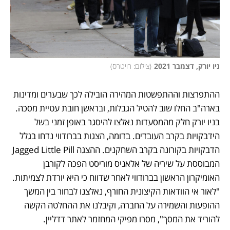
ניו יורק, דצמבר 2021
(
צילום: רויטרס
)
ההתפרצות וההתפשטות המהירה הובילה לכך שבערים ומדינות 
בארה"ב החלו שוב להטיל הגבלות, ובראשן חובת עטיית מסכה. 
בניו יורק חלק מהמסעדות נאלצו להיסגר באופן זמני בשל  
הידבקויות בקרב העובדים. בדומה, הצגות בברודווי נדחו בגלל 
הדבקויות בקורונה בקרב השחקנים. ההצגה Jagged Little Pill 
המבוססת על שיריה של אלאניס מוריסט הפכה לקורבן 
האומיקרון הראשון בברודווי לאחר שדווח כי היא יורדת לצמיתות. 
"לאור אי הוודאות הקיצונית החורף, נאלצנו לבחור בין המשך 
ההופעות והשמירה על החברה, וקיבלנו את ההחלטה הקשה 
להוריד את המסך", מסרו מפיקי המחזמר לאתר דדליין. 