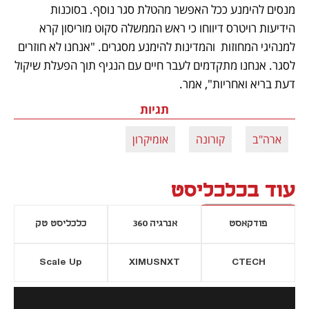
מנסים להימנע ככל האפשר מהטלת סגר נוסף. בסוכנות 
הידיעות רויטרס דיווחו כי ראש הממשלה סקוט מוריסון קרא 
למנהיגי המחוזות  והמדינות להימנע מסגרים. "אנחנו לא חוזרים 
לסגר. אנחנו מתקדמים לעבר חיים עם הנגיף תוך הפעלת שיקול 
דעת בריא ואחריות", אמר. 
תגיות
ארה"ב
קורונה
אומיקרון
עוד בכלכליסט
פודקאסט
אנרגיה 360
כלכליסט טק
Scale Up
XIMUSNXT
CTECH
יסייה חדשה
נפתח בכרטיסייה חדשה