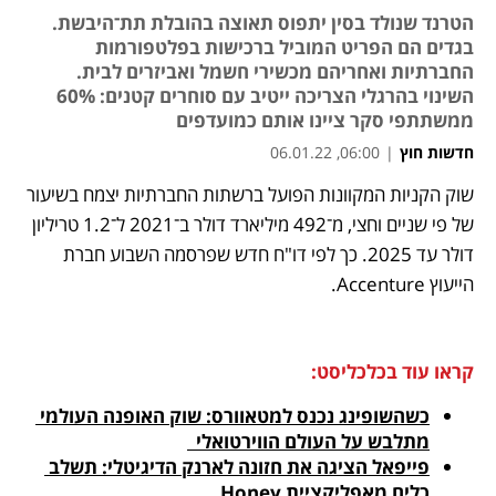
הטרנד שנולד בסין יתפוס תאוצה בהובלת תת־היבשת.
בגדים הם הפריט המוביל ברכישות בפלטפורמות
החברתיות ואחריהם מכשירי חשמל ואביזרים לבית.
השינוי בהרגלי הצריכה ייטיב עם סוחרים קטנים: 60%
ממשתתפי סקר ציינו אותם כמועדפים
חדשות חוץ
|
06:00, 06.01.22
מאמר קניות
שוק הקניות המקוונות הפועל ברשתות החברתיות יצמח בשיעור 
נפתח בכרטיסייה חדשה
נפתח בכרטיסייה חדשה
של פי שניים וחצי, מ־492 מיליארד דולר ב־2021 ל־1.2 טריליון 
דולר עד 2025. כך לפי דו"ח חדש שפרסמה השבוע חברת 
הייעוץ Accenture.
קראו עוד בכלכליסט:
כשהשופינג נכנס למטאוורס: שוק האופנה העולמי 
מתלבש על העולם הווירטואלי  
פייפאל הציגה את חזונה לארנק הדיגיטלי: תשלב 
כלים מאפליקציית Honey