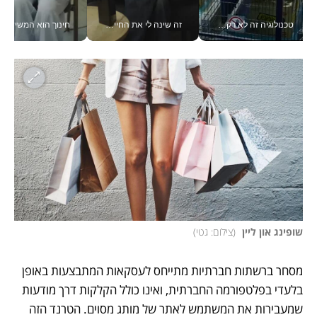
טכנולוגיה זה לא רק בהייטק: גם תעשיית המזון הישראלית מאמצת כלי AI, אוטומציה וניתוח דאטה בזמן אמת
זה שינה לי את החיים: איך עידו איז'ק הופך את הסמארטפון לכלי צילום מקצועי_v
חינוך הוא המש
שופינג און ליין 
(
צילום: גטי
)
מסחר ברשתות חברתיות מתייחס לעסקאות המתבצעות באופן 
בלעדי בפלטפורמה החברתית, ואינו כולל הקלקות דרך מודעות 
שמעבירות את המשתמש לאתר של מותג מסוים. הטרנד הזה 