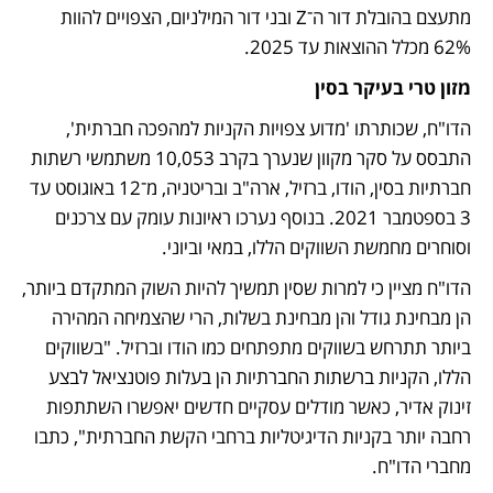
מתעצם בהובלת דור ה־Z ובני דור המילניום, הצפויים להוות 
62% מכלל ההוצאות עד 2025.
מזון טרי בעיקר בסין
הדו"ח, שכותרתו 'מדוע צפויות הקניות למהפכה חברתית', 
התבסס על סקר מקוון שנערך בקרב 10,053 משתמשי רשתות 
חברתיות בסין, הודו, ברזיל, ארה"ב ובריטניה, מ־12 באוגוסט עד 
3 בספטמבר 2021. בנוסף נערכו ראיונות עומק עם צרכנים 
וסוחרים מחמשת השווקים הללו, במאי וביוני.
הדו"ח מציין כי למרות שסין תמשיך להיות השוק המתקדם ביותר, 
הן מבחינת גודל והן מבחינת בשלות, הרי שהצמיחה המהירה 
ביותר תתרחש בשווקים מתפתחים כמו הודו וברזיל. "בשווקים 
הללו, הקניות ברשתות החברתיות הן בעלות פוטנציאל לבצע 
זינוק אדיר, כאשר מודלים עסקיים חדשים יאפשרו השתתפות 
רחבה יותר בקניות הדיגיטליות ברחבי הקשת החברתית", כתבו 
מחברי הדו"ח.