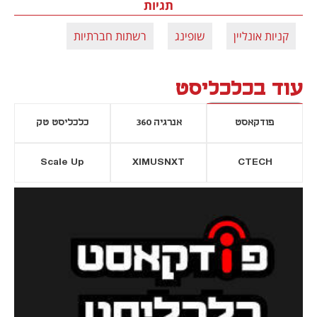
תגיות
קניות אונליין
שופינג
רשתות חברתיות
עוד בכלכליסט
פודקאסט
אנרגיה 360
כלכליסט טק
Scale Up
XIMUSNXT
CTECH
יסייה חדשה
נפתח בכרטיסייה חדשה