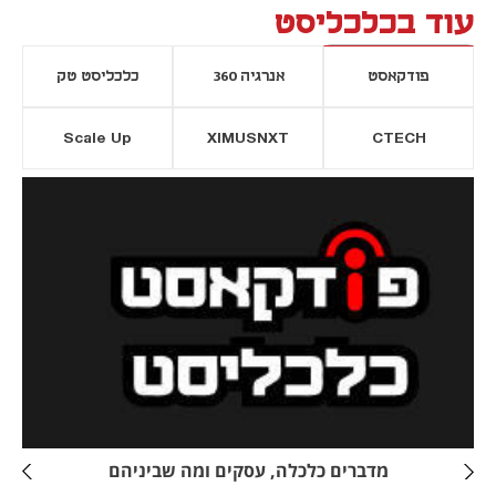
עוד בכלכליסט
פודקאסט
אנרגיה 360
כלכליסט טק
Scale Up
XIMUSNXT
CTECH
יסייה חדשה
נפתח בכרטיסייה חדשה
מדברים כלכלה, עסקים ומה שביניהם