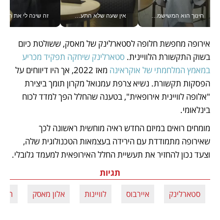
חינוך הוא המשישמה של החיים שלי - V
אין שעה שלא התעסקתי במשבר - טל אלכסנדרוביץ’ שגב מנהלת משברים תקשורתיים מכל מקום עם ה- Galaxy Z Fold8 Ultra שלה_v
זה שינה לי את החיים: 
אירופה מחפשת חלופה לסטארלינק של מאסק, ששולטת כיום 
בשוק התקשורת הלוויינית. 
סטארלינק שיחקה תפקיד מכריע 
במאמץ המלחמתי של אוקראינה
 מאז 2022, אך היו דיווחים על 
הפסקות תקשורת. נשיא צרפת עמנואל מקרון תומך ביצירת 
"אלופה לוויינית אירופאית", בטענה שהחלל הפך למדד לכוח 
בינלאומי.
מומחים רואים במיזם החדש ראיה מוחשית ראשונה לכך 
שאירופה מתמודדת עם הירידה בעצמאות הטכנולוגית שלה, 
וצעד נכון להחזיר את תעשיית החלל האירופאית למעמד גלובלי.
תגיות
סטארלינק
איירבוס
לוויינות
אלון מאסק
תאל