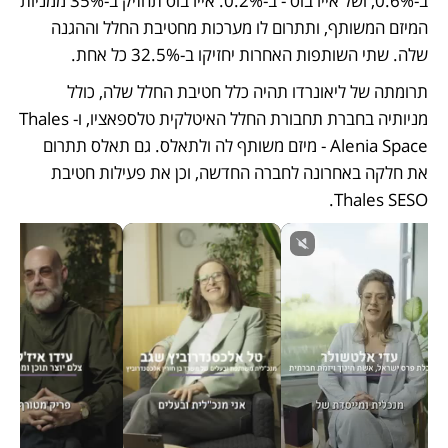
ב-0.6%, ושל איירבוס - ב-0.2%. איירבוס תחזיק ב-35% ממניות 
המיזם המשותף, ותתרום לו מערכות מחטיבת החלל וההגנה 
שלה. שתי השותפות האחרות יחזיקו ב-32.5% כל אחת. 
תרומתה של ליאונרדו תהיה כלל חטיבת החלל שלה, כולל 
מניותיה בחברת תחבורת החלל האיטלקית טלספאציו, ו-Thales 
Alenia Space - מיזם משותף לה ולתאלס. גם תאלס תתרום 
את חלקה באחרונה לחברה החדשה, וכן את פעילות חטיבת 
Thales SESO. 