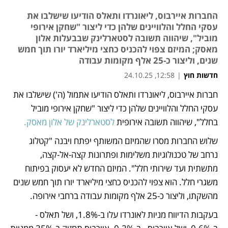
החברות איירבוס, ליאונרדו ותאלס הודיעו שישלבו את
עסקי החלל והלוויינים שלהן כדי ליצור "שחקן אירופי
מוביל", שיהווה תשובה לסטארלינק שבבעלות אלון
מאסק; המיזם צפוי להכניס כחצי מיליארד יורו תוך חמש
שנים, וליצור כ-25 אלף מקומות עבודה
חדשות חוץ
|
12:58, 24.10.25
חברות איירבוס, ליאונרדו ותאלס הודיעו אתמול (ה') שישלבו את 
נפתח בכרטיסייה חדשה
נפתח בכרטיסייה חדשה
עסקי החלל והלוויינים שלהן כדי ליצור "שחקן אירופי מוביל 
בחלל", שיהווה תשובה אירופית 
לסטארלינק של אלון מאסק.
שלוש החברות מסרו שהמיזם המשותף יפתח ויבנה "קטלוג 
נרחב של טכנולוגיות משלימות ופתרונות קצה-אל-קצה, 
מתשתית ועד שירותי חלל". המיזם החדש לא יעסוק בפיתוח 
משגרי חלל. הוא צפוי להכניס כחצי מיליארד יורו תוך חמש שנים 
מהשקתו, וליצור כ-25 אלף מקומות עבודה ברחבי אירופה. 
בעקבות הדיווח מניות לאונרדו עלו ב-1.8%, ושל תאלס - 